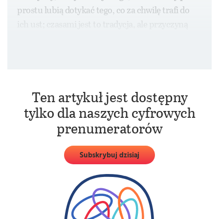
prostu lubią dotykać tego, co za chwilę trafi do
ich ust; czasami jest to tradycja, ale przyczyną
mogą być też lenistwo, niechlujstwo, pośpiech,
moda czy brak wychowania.
Ten artykuł jest dostępny
tylko dla naszych cyfrowych
prenumeratorów
Subskrybuj dzisiaj