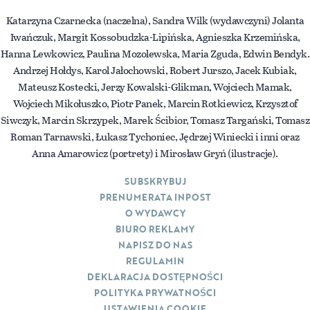
Katarzyna Czarnecka (naczelna), Sandra Wilk (wydawczyni) Jolanta
Iwańczuk, Margit Kossobudzka-Lipińska, Agnieszka Krzemińska,
Hanna Lewkowicz, Paulina Mozolewska, Maria Zguda, Edwin Bendyk.
Andrzej Hołdys, Karol Jałochowski, Robert Jurszo, Jacek Kubiak,
Mateusz Kostecki, Jerzy Kowalski-Glikman, Wojciech Mamak,
Wojciech Mikołuszko, Piotr Panek, Marcin Rotkiewicz, Krzysztof
Siwczyk, Marcin Skrzypek, Marek Ścibior, Tomasz Targański, Tomasz
Roman Tarnawski, Łukasz Tychoniec, Jędrzej Winiecki i inni oraz
Anna Amarowicz (portrety) i Mirosław Gryń (ilustracje).
SUBSKRYBUJ
PRENUMERATA INPOST
O WYDAWCY
BIURO REKLAMY
NAPISZ DO NAS
REGULAMIN
DEKLARACJA DOSTĘPNOŚCI
POLITYKA PRYWATNOŚCI
USTAWIENIA COOKIE