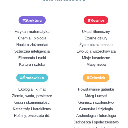
Struktura
Kosmos
Fizyka i matematyka
Układ Słoneczny
Chemia i biologia
Czarne dziury
Nauki o złożoności
Życie pozaziemskie
Sztuczna inteligencja
Ewolucja wszechświata
Ekonomia i rynki
Misje kosmiczne
Kultura i sztuka
Mapy nieba
Środowisko
Człowiek
Ekologia i klimat
Powstawanie gatunku
Ziemia, woda, powietrze
Mózg i umysł
Kości i skamieniałości
Geniusz i szaleństwo
Katastrofy i kataklizmy
Genetyka i fizjologia
Rośliny, zwierzęta itd.
Archeologia i futurologia
Jednostka i społeczeństwo