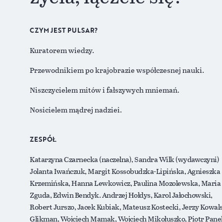
CZYM JEST PULSAR?
Kuratorem wiedzy.
Przewodnikiem po krajobrazie współczesnej nauki.
Niszczycielem mitów i fałszywych mniemań.
Nosicielem mądrej nadziei.
ZESPÓŁ
Katarzyna Czarnecka (naczelna), Sandra Wilk (wydawczyni)
Jolanta Iwańczuk, Margit Kossobudzka-Lipińska, Agnieszka
Krzemińska, Hanna Lewkowicz, Paulina Mozolewska, Maria
Zguda, Edwin Bendyk. Andrzej Hołdys, Karol Jałochowski,
Robert Jurszo, Jacek Kubiak, Mateusz Kostecki, Jerzy Kowals
Glikman, Wojciech Mamak, Wojciech Mikołuszko, Piotr Pane