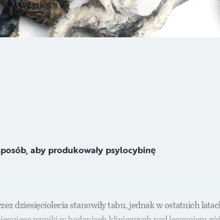
sposób, aby produkowały psylocybinę
 dziesięciolecia stanowiły tabu, jednak w ostatnich latach
ecujące wyniki w badaniach klinicznych nad leczeniem róż