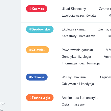
Kosmos
Układ Słoneczny
Czarne d
Ewolucja wszechświata
M
Środowisko
Ekologia i klimat
Ziemia, 
Katastrofy i kataklizmy
Ro
Człowiek
Powstawanie gatunku
Móz
Genetyka i fizjologia
Arche
Informacja i dezinformacja
Zdrowie
Wirusy i bakterie
Diagnozy
Odżywianie i kondycja
Technologia
Architektura i urbanistyka
ki-
Ciała i maszyny
k,