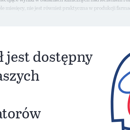
e miesięcy, nie jest również praktyczna w produkcji farm
.
ł jest dostępny
naszych
atorów