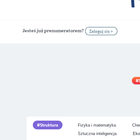
Jesteś już prenumeratorem?
Zaloguj się >
Struktura
Fizyka i matematyka
Chem
Sztuczna inteligencja
Eko