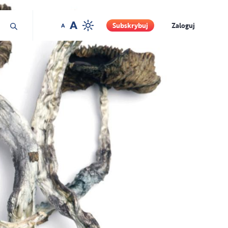
Ford Mccann Science Source
Subskrybuj
Zaloguj