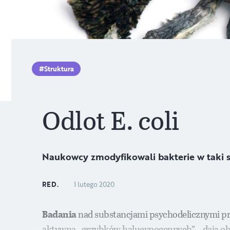
Struktura
Odlot E. coli
Naukowcy zmodyfikowali bakterie w taki 
RED.
1 lutego 2020
Badania
nad substancjami psychodelicznymi przez
aktywna „grzybków halucynogennych” – dają obi