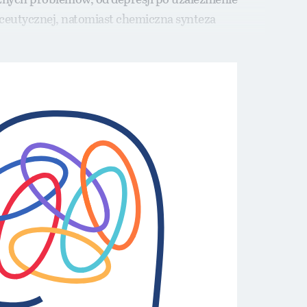
aceutycznej, natomiast chemiczna synteza