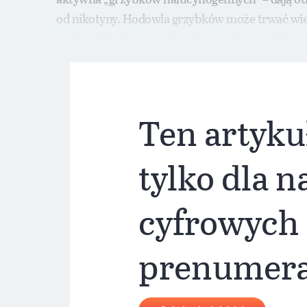
od nikotyny. Hodowla grzybków może trwać wiel
psylocybiny to proces kosztowny i pracochłonny
Ten artyku
tylko dla 
cyfrowych
prenumer