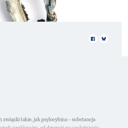
 związki takie, jak psylocybina – substancja
nych problemów, od depresji po uzależnienie