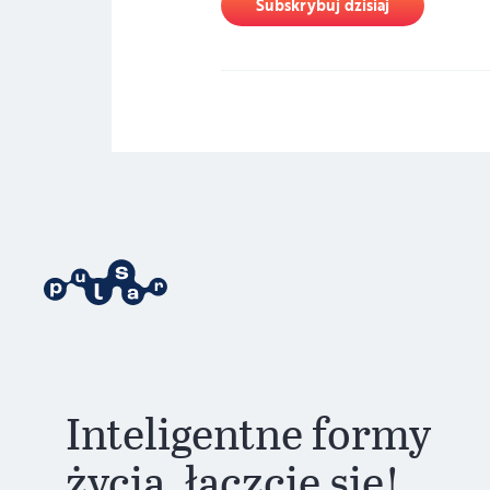
Subskrybuj dzisiaj
Inteligentne formy
życia, łączcie się!