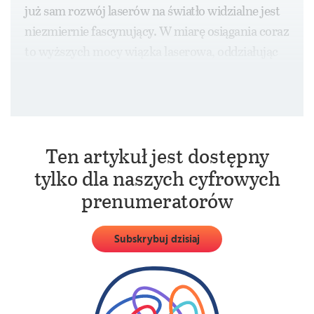
już sam rozwój laserów na światło widzialne jest
niezmiernie fascynujący. W miarę osiągania coraz
to wyższych mocy wiązka laserowa, oddziałując
z materią, wywołuje wiele nadzwyczajnych
zjawisk o charakterze nieliniowym.
Ten artykuł jest dostępny
tylko dla naszych cyfrowych
prenumeratorów
Subskrybuj dzisiaj