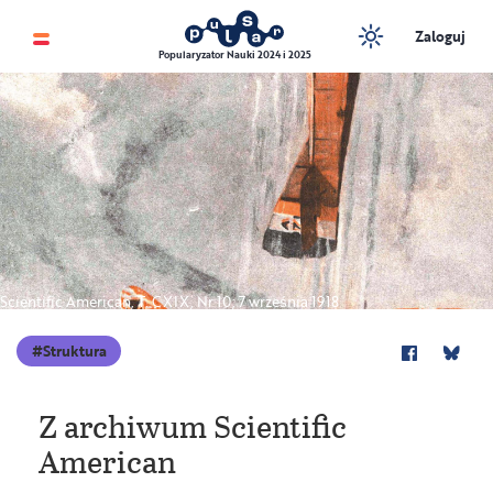
Zaloguj
Popularyzator Nauki 2024 i 2025
Scientific American, T. CXIX, Nr 10; 7 września 1918
Struktura
Z archiwum Scientific
American