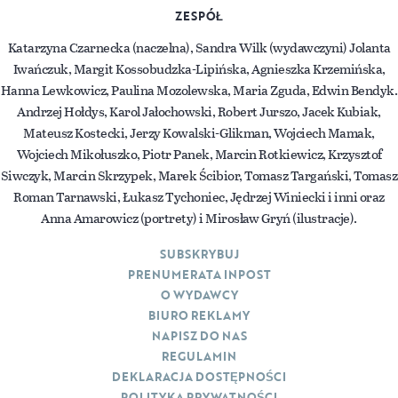
ZESPÓŁ
Katarzyna Czarnecka (naczelna), Sandra Wilk (wydawczyni) Jolanta
Iwańczuk, Margit Kossobudzka-Lipińska, Agnieszka Krzemińska,
Hanna Lewkowicz, Paulina Mozolewska, Maria Zguda, Edwin Bendyk.
Andrzej Hołdys, Karol Jałochowski, Robert Jurszo, Jacek Kubiak,
Mateusz Kostecki, Jerzy Kowalski-Glikman, Wojciech Mamak,
Wojciech Mikołuszko, Piotr Panek, Marcin Rotkiewicz, Krzysztof
Siwczyk, Marcin Skrzypek, Marek Ścibior, Tomasz Targański, Tomasz
Roman Tarnawski, Łukasz Tychoniec, Jędrzej Winiecki i inni oraz
Anna Amarowicz (portrety) i Mirosław Gryń (ilustracje).
SUBSKRYBUJ
PRENUMERATA INPOST
O WYDAWCY
BIURO REKLAMY
NAPISZ DO NAS
REGULAMIN
DEKLARACJA DOSTĘPNOŚCI
POLITYKA PRYWATNOŚCI