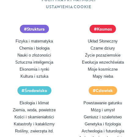
USTAWIENIA COOKIE
Struktura
Kosmos
Fizyka i matematyka
Układ Słoneczny
Chemia i biologia
Czarne dziury
Nauki o złożoności
Życie pozaziemskie
Sztuczna inteligencja
Ewolucja wszechświata
Ekonomia i rynki
Misje kosmiczne
Kultura i sztuka
Mapy nieba
Środowisko
Człowiek
Ekologia i klimat
Powstawanie gatunku
Ziemia, woda, powietrze
Mózg i umysł
Kości i skamieniałości
Geniusz i szaleństwo
Katastrofy i kataklizmy
Genetyka i fizjologia
Rośliny, zwierzęta itd.
Archeologia i futurologia