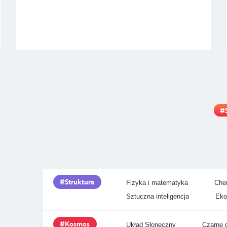
Struktura
Fizyka i matematyka
Chem
Sztuczna inteligencja
Eko
Kosmos
Układ Słoneczny
Czarne d