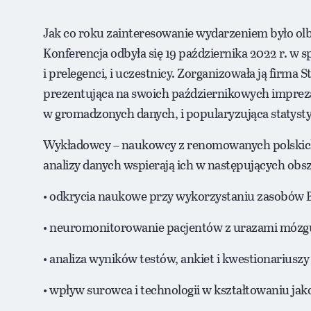
Jak co roku zainteresowanie wydarzeniem było olbrz
Konferencja odbyła się 19 października 2022 r. w s
i prelegenci, i uczestnicy. Zorganizowała ją firma 
prezentująca na swoich październikowych imprez
w gromadzonych danych, i popularyzująca statysty
Wykładowcy – naukowcy z renomowanych polskich
analizy danych wspierają ich w następujących obs
• odkrycia naukowe przy wykorzystaniu zasobów Big
• neuromonitorowanie pacjentów z urazami mózg
• analiza wyników testów, ankiet i kwestionariusz
• wpływ surowca i technologii w kształtowaniu jak