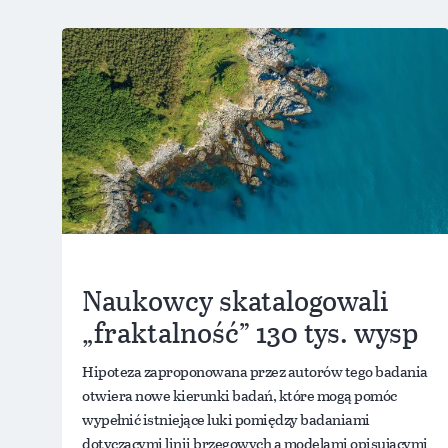
Naukowcy skatalogowali
„fraktalność” 130 tys. wysp
Hipoteza zaproponowana przez autorów tego badania
otwiera nowe kierunki badań, które mogą pomóc
wypełnić istniejące luki pomiędzy badaniami
dotyczącymi linii brzegowych a modelami opisującymi