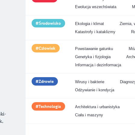
Ewolucja wszechświata
M
Środowisko
Ekologia i klimat
Ziemia, 
Katastrofy i kataklizmy
Ro
Człowiek
Powstawanie gatunku
Móz
Genetyka i fizjologia
Arche
Informacja i dezinformacja
Zdrowie
Wirusy i bakterie
Diagnozy
Odżywianie i kondycja
Technologia
Architektura i urbanistyka
ki-
Ciała i maszyny
k,