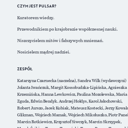
CZYM JEST PULSAR?
Kuratorem wiedzy.
Przewodnikiem po krajobrazie współczesnej nauki.
Niszczycielem mitów i fałszywych mniemań.
Nosicielem mądrej nadziei.
ZESPÓŁ
Katarzyna Czarnecka (naczelna), Sandra Wilk (wydawczyni)
Jolanta Iwańczuk, Margit Kossobudzka-Lipińska, Agnieszka
Krzemińska, Hanna Lewkowicz, Paulina Mozolewska, Maria
Zguda, Edwin Bendyk. Andrzej Hołdys, Karol Jałochowski,
Robert Jurszo, Jacek Kubiak, Mateusz Kostecki, Jerzy Kowals
Glikman, Wojciech Mamak, Wojciech Mikołuszko, Piotr Pane
Marcin Rotkiewicz, Krzysztof Siwczyk, Marcin Skrzypek,