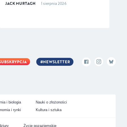
JACK MURTAGH
1 sierpnia 2026
SUBSKRYPCJA
NEWSLETTER
ia i biologia
Nauki o złożoności
nomia i rynki
Kultura i sztuka
ziury
Życie pozaziemskie