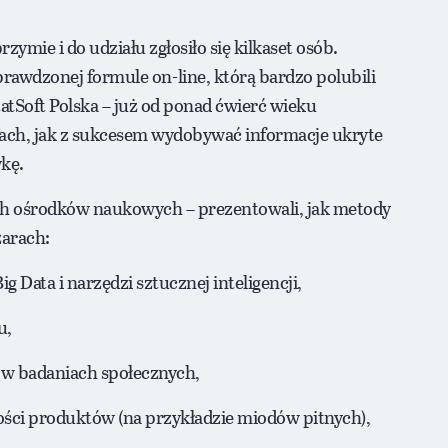
ymie i do udziału zgłosiło się kilkaset osób.
prawdzonej formule on- line, którą bardzo polubili
StatSoft Polska – już od ponad ćwierć wieku
ach, jak z sukcesem wydobywać informacje ukryte
kę.
 ośrodków naukowych – prezentowali, jak metody
zarach:
 Data i narzędzi sztucznej inteligencji,
u,
y w badaniach społecznych,
ości produktów (na przykładzie miodów pitnych),