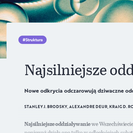
Struktura
Najsilniejsze od
Nowe odkrycia odczarowują dziwaczne odd
STANLEY J. BRODSKY, ALEXANDRE DEUR, KRAIG D. R
Najsilniejsze oddziaływanie
we Wszechświecie n
ponieważ działa ono tylko w odległościach sub