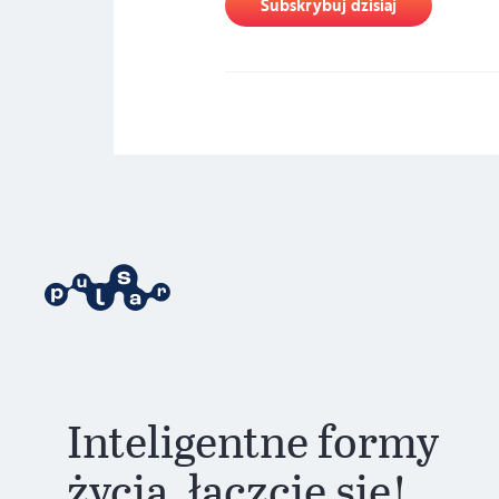
Subskrybuj dzisiaj
Inteligentne formy
życia, łączcie się!