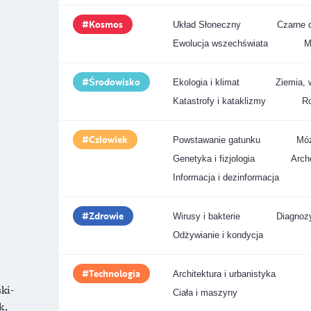
Kosmos
Układ Słoneczny
Czarne d
Ewolucja wszechświata
M
Środowisko
Ekologia i klimat
Ziemia, 
Katastrofy i kataklizmy
Ro
Człowiek
Powstawanie gatunku
Móz
Genetyka i fizjologia
Arche
Informacja i dezinformacja
Zdrowie
Wirusy i bakterie
Diagnozy
Odżywianie i kondycja
Technologia
Architektura i urbanistyka
ki-
Ciała i maszyny
k,