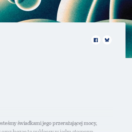
esteśmy świadkami jego przerażającej mocy,
oraz łącząc te nukleony w jądra atomowe.