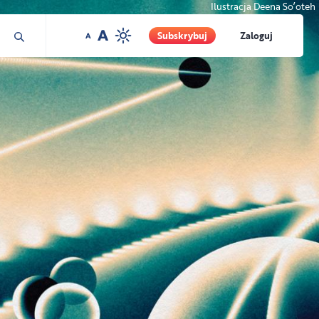
Ilustracja Deena So’oteh
Subskrybuj
Zaloguj