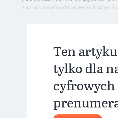
Spośród czterech podstawowych oddziaływań w pr
bilionów razy silniejsze niż oddziaływanie grawi
Ten artyku
tylko dla 
cyfrowych
prenumer