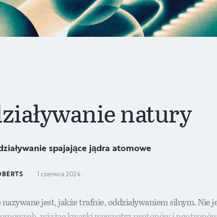
działywanie natury
ziaływanie spajające jądra atomowe
OBERTS
1 czerwca 2024
azywane jest, jakże trafnie, oddziaływaniem silnym. Nie j
atomowych, wiążąc kwarki wewnątrz protonów i neutronów 