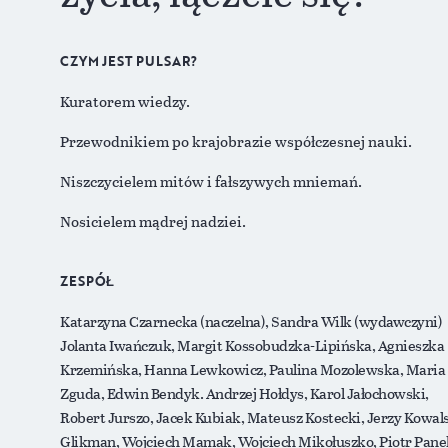
CZYM JEST PULSAR?
Kuratorem wiedzy.
Przewodnikiem po krajobrazie współczesnej nauki.
Niszczycielem mitów i fałszywych mniemań.
Nosicielem mądrej nadziei.
ZESPÓŁ
Katarzyna Czarnecka (naczelna), Sandra Wilk (wydawczyni)
Jolanta Iwańczuk, Margit Kossobudzka-Lipińska, Agnieszka
Krzemińska, Hanna Lewkowicz, Paulina Mozolewska, Maria
Zguda, Edwin Bendyk. Andrzej Hołdys, Karol Jałochowski,
Robert Jurszo, Jacek Kubiak, Mateusz Kostecki, Jerzy Kowals
Glikman, Wojciech Mamak, Wojciech Mikołuszko, Piotr Pane