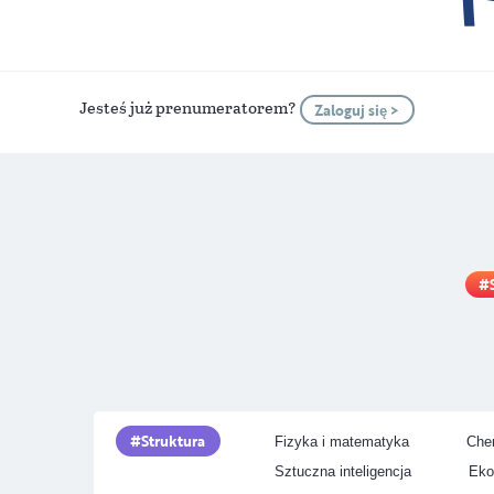
Jesteś już prenumeratorem?
Zaloguj się >
Struktura
Fizyka i matematyka
Chem
Sztuczna inteligencja
Eko