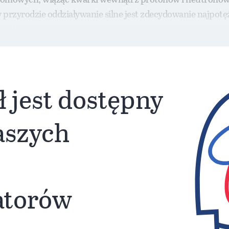
zyrodzie oddziaływanie silne jest zdecydowanie najpotężn
tacyjne.
ł jest dostępny
naszych
atorów