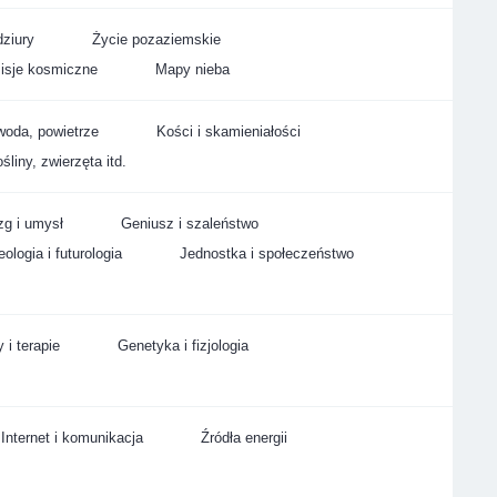
ziury
Życie pozaziemskie
isje kosmiczne
Mapy nieba
woda, powietrze
Kości i skamieniałości
śliny, zwierzęta itd.
g i umysł
Geniusz i szaleństwo
ologia i futurologia
Jednostka i społeczeństwo
 i terapie
Genetyka i fizjologia
Internet i komunikacja
Źródła energii