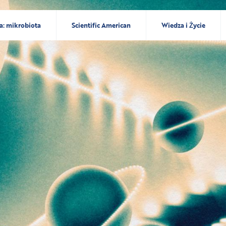
a: mikrobiota
Scientific American
Wiedza i Życie