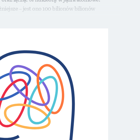
iejsze – jest ono 100 bilionów bilionów