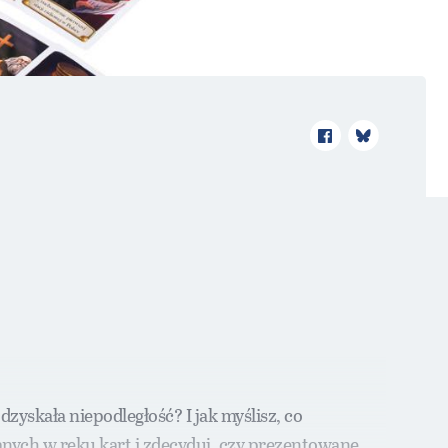
yskała niepodległość? I jak myślisz, co
nych w ręku kart i zdecyduj, czy prezentowane