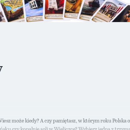
y
iesz może kiedy? A czy pamiętasz, w którym roku Polska odz
sku czy kopalnię soli w Wieliczce? Wybierz jedną z trzyma