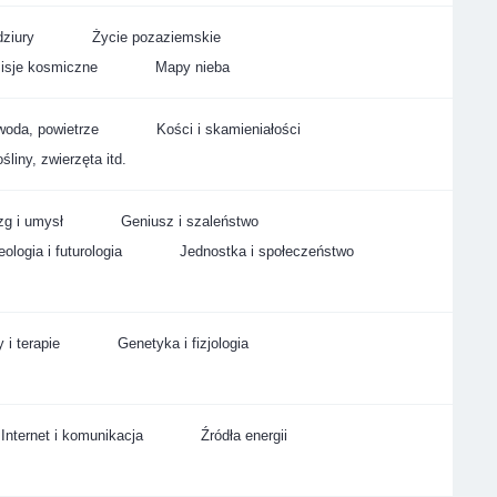
ziury
Życie pozaziemskie
isje kosmiczne
Mapy nieba
woda, powietrze
Kości i skamieniałości
śliny, zwierzęta itd.
g i umysł
Geniusz i szaleństwo
ologia i futurologia
Jednostka i społeczeństwo
 i terapie
Genetyka i fizjologia
Internet i komunikacja
Źródła energii