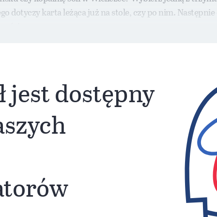
o dotyczy karta leżąca już na stole, czy po nim. Następnie
częścia.
ł jest dostępny
naszych
atorów