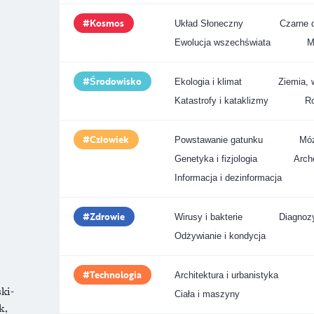
Kosmos
Układ Słoneczny
Czarne d
Ewolucja wszechświata
M
Środowisko
Ekologia i klimat
Ziemia, 
Katastrofy i kataklizmy
Ro
Człowiek
Powstawanie gatunku
Móz
Genetyka i fizjologia
Arche
Informacja i dezinformacja
Zdrowie
Wirusy i bakterie
Diagnozy
Odżywianie i kondycja
Technologia
Architektura i urbanistyka
ki-
Ciała i maszyny
k,