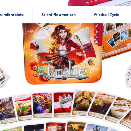
a: mikrobiota
Scientific American
Wiedza i Życie