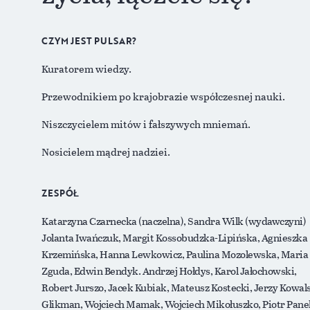
CZYM JEST PULSAR?
Kuratorem wiedzy.
Przewodnikiem po krajobrazie współczesnej nauki.
Niszczycielem mitów i fałszywych mniemań.
Nosicielem mądrej nadziei.
ZESPÓŁ
Katarzyna Czarnecka (naczelna), Sandra Wilk (wydawczyni)
Jolanta Iwańczuk, Margit Kossobudzka-Lipińska, Agnieszka
Krzemińska, Hanna Lewkowicz, Paulina Mozolewska, Maria
Zguda, Edwin Bendyk. Andrzej Hołdys, Karol Jałochowski,
Robert Jurszo, Jacek Kubiak, Mateusz Kostecki, Jerzy Kowals
Glikman, Wojciech Mamak, Wojciech Mikołuszko, Piotr Pane