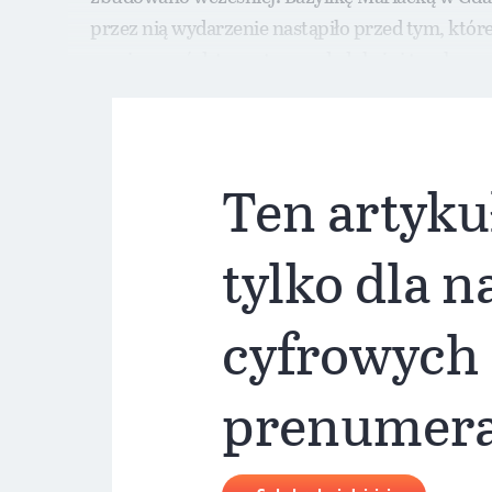
przez nią wydarzenie nastąpiło przed tym, któreg
musisz znać dat, wystarczy dedukcja i trochę sz
Ten artyku
tylko dla 
cyfrowych
prenumer