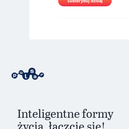
Subskrybuj dzisiaj
Inteligentne formy
życia, łączcie się!