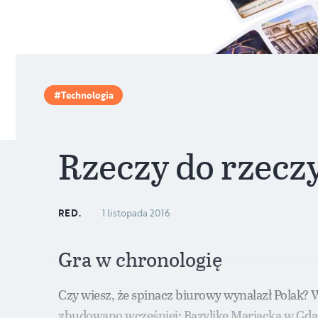
Technologia
Rzeczy do rzecz
RED.
1 listopada 2016
Gra w chronologię
Czy wiesz, że spinacz biurowy wynalazł Polak? W
zbudowano wcześniej: Bazylikę Mariacką w Gdań