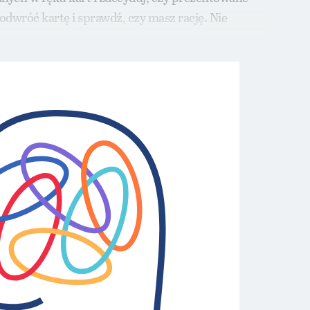
 odwróć kartę i sprawdź, czy masz rację. Nie