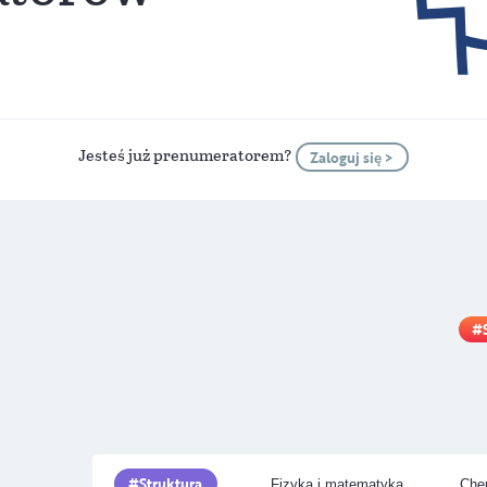
Jesteś już prenumeratorem?
Zaloguj się >
Struktura
Fizyka i matematyka
Chem