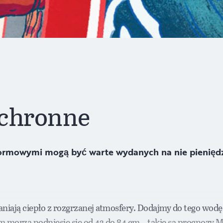
ochronne
ztormowymi mogą być warte wydanych na nie pienięd
niają ciepło z rozgrzanej atmosfery. Dodajmy do tego wodę
om morza podniesie się od 43 do 84 cm – takie są prognozy