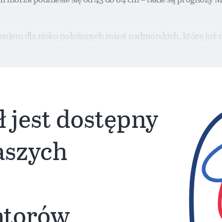
iem dla nisko położonych miast nadmorskich, które już d
iążliwych podtopień.
ł jest dostępny
naszych
atorów