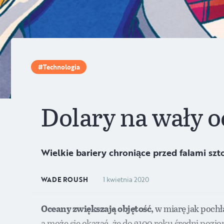
Technologia
Dolary na wały 
Wielkie bariery chroniące przed falami s
WADE ROUSH
1 kwietnia 2020
Oceany zwiększają objętość,
w miarę jak pochła
a może się okazać, że do 2100 roku średni pozi