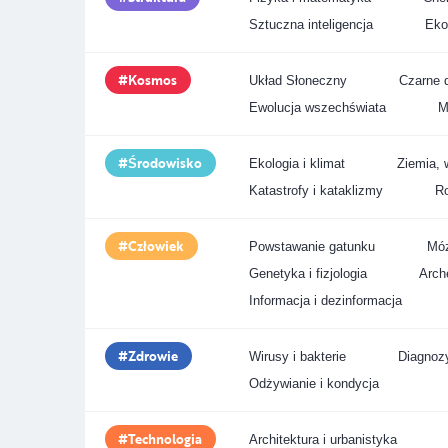
Sztuczna inteligencja
Eko
Kosmos
Układ Słoneczny
Czarne d
Ewolucja wszechświata
M
Środowisko
Ekologia i klimat
Ziemia, 
Katastrofy i kataklizmy
Ro
Człowiek
Powstawanie gatunku
Móz
Genetyka i fizjologia
Arche
Informacja i dezinformacja
Zdrowie
Wirusy i bakterie
Diagnozy
Odżywianie i kondycja
Technologia
Architektura i urbanistyka