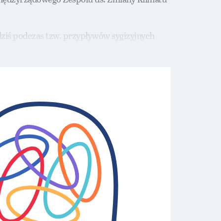
ziś podczas tzw. przypływów sygizyjnych