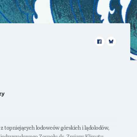
zy
 z topniejących lodowców górskich i lądolodów,
 Międzyrządowego Zespołu ds. Zmiany Klimatu