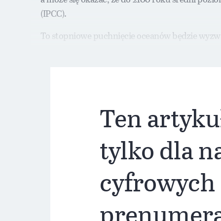
(IPCC).
To stopniowe puchnięcie oceanów będzie wyzwan
(poczas pełni i nowiu Księżyca) doświadczają uc
Ten artyku
tylko dla 
cyfrowych
prenumer