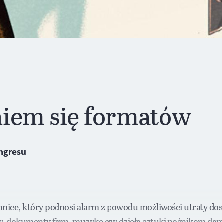
niem się formatów
ngresu
nice, który podnosi alarm z powodu możliwości utraty do
y, dokumenty firm, muzykę czy dzieła sztuki nośnikom dany