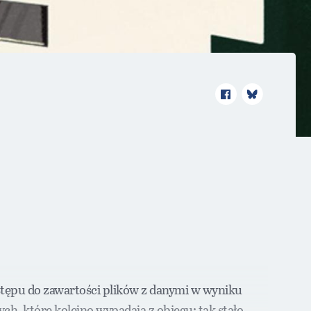
stępu do zawartości plików z danymi w wyniku
ch, które kolejno wypadają z obiegu: tak stało