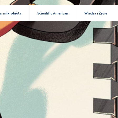
a: mikrobiota
Scientific American
Wiedza i Życie