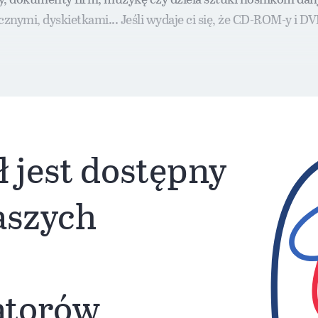
nymi, dyskietkami... Jeśli wydaje ci się, że CD-ROM-y i D
ry spędza sen z powiek: starzenie się formatów.
ł jest dostępny
naszych
atorów