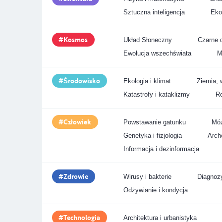
Sztuczna inteligencja
Eko
Kosmos
Układ Słoneczny
Czarne d
Ewolucja wszechświata
M
Środowisko
Ekologia i klimat
Ziemia, 
Katastrofy i kataklizmy
Ro
Człowiek
Powstawanie gatunku
Móz
Genetyka i fizjologia
Arche
Informacja i dezinformacja
Zdrowie
Wirusy i bakterie
Diagnozy
Odżywianie i kondycja
Technologia
Architektura i urbanistyka