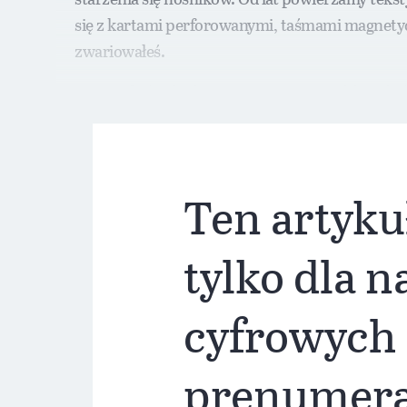
się z kartami perforowanymi, taśmami magnetycz
zwariowałeś.
Opiszę dziś jednak znacznie gorszy problem, któ
Ten artyku
tylko dla 
cyfrowych
prenumer