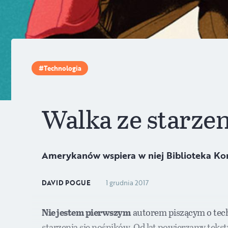
Technologia
Walka ze starze
Amerykanów wspiera w niej Biblioteka Ko
DAVID POGUE
1 grudnia 2017
Nie jestem pierwszym
autorem piszącym o tech
starzenia się nośników. Od lat powierzamy tekst