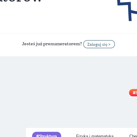
Jesteś już prenumeratorem?
Zaloguj się >
Struktura
Fizyka i matematyka
Chem