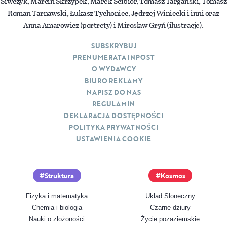
Siwczyk, Marcin Skrzypek, Marek Ścibior, Tomasz Targański, Tomasz
Roman Tarnawski, Łukasz Tychoniec, Jędrzej Winiecki i inni oraz
Anna Amarowicz (portrety) i Mirosław Gryń (ilustracje).
SUBSKRYBUJ
PRENUMERATA INPOST
O WYDAWCY
BIURO REKLAMY
NAPISZ DO NAS
REGULAMIN
DEKLARACJA DOSTĘPNOŚCI
POLITYKA PRYWATNOŚCI
USTAWIENIA COOKIE
Struktura
Kosmos
Fizyka i matematyka
Układ Słoneczny
Chemia i biologia
Czarne dziury
Nauki o złożoności
Życie pozaziemskie