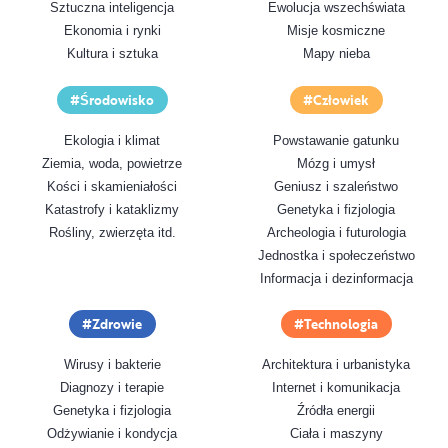
Sztuczna inteligencja
Ewolucja wszechświata
Ekonomia i rynki
Misje kosmiczne
Kultura i sztuka
Mapy nieba
Środowisko
Człowiek
Ekologia i klimat
Powstawanie gatunku
Ziemia, woda, powietrze
Mózg i umysł
Kości i skamieniałości
Geniusz i szaleństwo
Katastrofy i kataklizmy
Genetyka i fizjologia
Rośliny, zwierzęta itd.
Archeologia i futurologia
Jednostka i społeczeństwo
Informacja i dezinformacja
Zdrowie
Technologia
Wirusy i bakterie
Architektura i urbanistyka
Diagnozy i terapie
Internet i komunikacja
Genetyka i fizjologia
Źródła energii
Odżywianie i kondycja
Ciała i maszyny