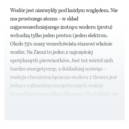
Wodór jest niezwykły pod każdym względem. Nie
ma prostszego atomu – w skład
najpowszechniejszego izotopu wodoru (protu)
wchodzą tylko jeden proton i jeden elektron.
Około 75% masy wszechświata stanowi właśnie
wodór. Na Ziemi to jeden z najczęściej
spotykanych pierwiastków. Jest też wśród nich
bardzo energetyczny, a dokładniej mówiąc –
reakcja chemiczna łączenia wodoru z tlenem jest
jedną z najbardziej energetycznych reakcji
w przeliczeniu na jednostkę masy. Na dodatek nie
zostają po niej żadne szkodliwe odpady jak hałdy
albo dwutlenek węgla.