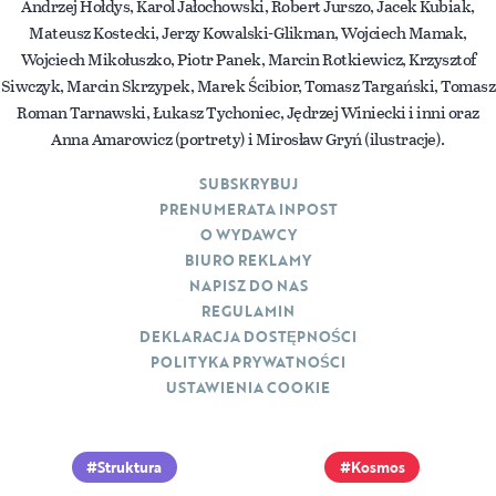
Andrzej Hołdys, Karol Jałochowski, Robert Jurszo, Jacek Kubiak,
Mateusz Kostecki, Jerzy Kowalski-Glikman, Wojciech Mamak,
Wojciech Mikołuszko, Piotr Panek, Marcin Rotkiewicz, Krzysztof
Siwczyk, Marcin Skrzypek, Marek Ścibior, Tomasz Targański, Tomasz
Roman Tarnawski, Łukasz Tychoniec, Jędrzej Winiecki i inni oraz
Anna Amarowicz (portrety) i Mirosław Gryń (ilustracje).
SUBSKRYBUJ
PRENUMERATA INPOST
O WYDAWCY
BIURO REKLAMY
NAPISZ DO NAS
REGULAMIN
DEKLARACJA DOSTĘPNOŚCI
POLITYKA PRYWATNOŚCI
USTAWIENIA COOKIE
Struktura
Kosmos