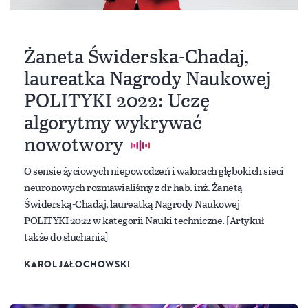
Żaneta Świderska-Chadaj,
laureatka Nagrody Naukowej
POLITYKI 2022: Uczę
algorytmy wykrywać
nowotwory
O sensie życiowych niepowodzeń i walorach głębokich sieci
neuronowych rozmawialiśmy z dr hab. inż. Żanetą
Świderską-Chadaj, laureatką Nagrody Naukowej
POLITYKI 2022 w kategorii Nauki techniczne. [Artykuł
także do słuchania]
KAROL JAŁOCHOWSKI