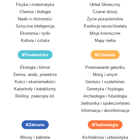
Fizyka i matematyka
Układ Słoneczny
Chemia i biologia
Czarne dziury
Nauki o złożoności
Życie pozaziemskie
Sztuczna inteligencja
Ewolucja wszechświata
Ekonomia i rynki
Misje kosmiczne
Kultura i sztuka
Mapy nieba
Środowisko
Człowiek
Ekologia i klimat
Powstawanie gatunku
Ziemia, woda, powietrze
Mózg i umysł
Kości i skamieniałości
Geniusz i szaleństwo
Katastrofy i kataklizmy
Genetyka i fizjologia
Rośliny, zwierzęta itd.
Archeologia i futurologia
Jednostka i społeczeństwo
Informacja i dezinformacja
Zdrowie
Technologia
Wirusy i bakterie
Architektura i urbanistyka