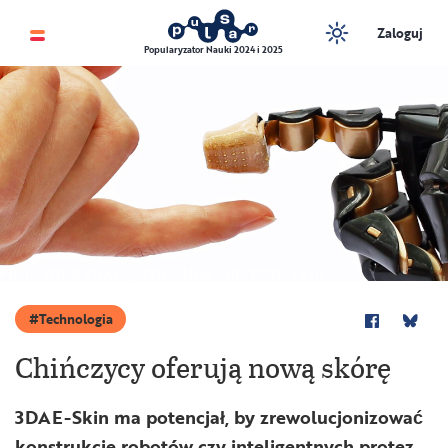
Zaloguj
Popularyzator Nauki 2024 i 2025
PROF. YIHUI ZHANG, TSINGHUA UNIVERSITY / |||
Technologia
Chińczycy oferują nową skórę
3DAE-Skin ma potencjał, by zrewolucjonizować
konstrukcje robotów czy inteligentnych protez.