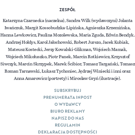
ZESPÓŁ
Katarzyna Czarnecka (naczelna), Sandra Wilk (wydawczyni) Jolanta
Iwańczuk, Margit Kossobudzka-Lipińska, Agnieszka Krzemińska,
Hanna Lewkowicz, Paulina Mozolewska, Maria Zguda, Edwin Bendyk.
Andrzej Hołdys, Karol Jałochowski, Robert Jurszo, Jacek Kubiak,
Mateusz Kostecki, Jerzy Kowalski-Glikman, Wojciech Mamak,
Wojciech Mikołuszko, Piotr Panek, Marcin Rotkiewicz, Krzysztof
Siwczyk, Marcin Skrzypek, Marek Ścibior, Tomasz Targański, Tomasz
Roman Tarnawski, Łukasz Tychoniec, Jędrzej Winiecki i inni oraz
Anna Amarowicz (portrety) i Mirosław Gryń (ilustracje).
SUBSKRYBUJ
PRENUMERATA INPOST
O WYDAWCY
BIURO REKLAMY
NAPISZ DO NAS
REGULAMIN
DEKLARACJA DOSTĘPNOŚCI