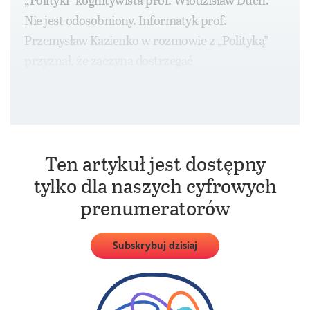
„Polityki” kognitywista prof. Włodzisław Duch.
Nie jest odosobniony. Informatyk prof.
Przemysław Kazienko w rozmowie z „Polityką”
przyznał, że zaczyna dostrzegać
w zaawansowanych modelach językowych
iskierki prawdziwie inteligentnego myślenia.
Ten artykuł jest dostępny
tylko dla naszych cyfrowych
prenumeratorów
Subskrybuj dzisiaj