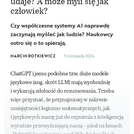
udaje? A może myli się jak
człowiek?
Czy współczesne systemy AI naprawdę
zaczynają myśleć jak ludzie? Naukowcy
ostro się o to spierają.
MARCIN ROTKIEWICZ
5 listopada 2024
ChatGPT i jemu podobne tzw. duże modele
językowe (ang. skrót LLM) mają wyobraźnię
i wykazują zdolność do rozumowania. Trzeba
więc przyznać, że przynajmniej w zakresie
umiejętności logiczno-matematycznych, jak
i językowych mamy już do czynienia z inteligencją
wyraźnie przewyższającą naszą – pisał na łamach