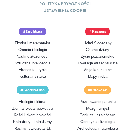
POLITYKA PRYWATNOŚCI
USTAWIENIA COOKIE
Struktura
Kosmos
Fizyka i matematyka
Układ Słoneczny
Chemia i biologia
Czarne dziury
Nauki o złożoności
Życie pozaziemskie
Sztuczna inteligencja
Ewolucja wszechświata
Ekonomia i rynki
Misje kosmiczne
Kultura i sztuka
Mapy nieba
Środowisko
Człowiek
Ekologia i klimat
Powstawanie gatunku
Ziemia, woda, powietrze
Mózg i umysł
Kości i skamieniałości
Geniusz i szaleństwo
Katastrofy i kataklizmy
Genetyka i fizjologia
Rośliny, zwierzęta itd.
Archeologia i futurologia