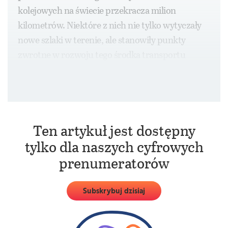
kolejowych na świecie przekracza milion
kilometrów. Niektóre z nich nie tylko wytyczały
nowe szlaki w terenie, ale stanowiły punkty
zwrotne w rozwoju tego środka transportu
pasażerskiego. Zacznijmy od pierwszej linii
sprzed 200 lat.
Ten artykuł jest dostępny
tylko dla naszych cyfrowych
prenumeratorów
Subskrybuj dzisiaj