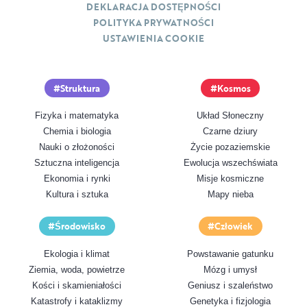
DEKLARACJA DOSTĘPNOŚCI
POLITYKA PRYWATNOŚCI
USTAWIENIA COOKIE
Struktura
Kosmos
Fizyka i matematyka
Układ Słoneczny
Chemia i biologia
Czarne dziury
Nauki o złożoności
Życie pozaziemskie
Sztuczna inteligencja
Ewolucja wszechświata
Ekonomia i rynki
Misje kosmiczne
Kultura i sztuka
Mapy nieba
Środowisko
Człowiek
Ekologia i klimat
Powstawanie gatunku
Ziemia, woda, powietrze
Mózg i umysł
Kości i skamieniałości
Geniusz i szaleństwo
Katastrofy i kataklizmy
Genetyka i fizjologia