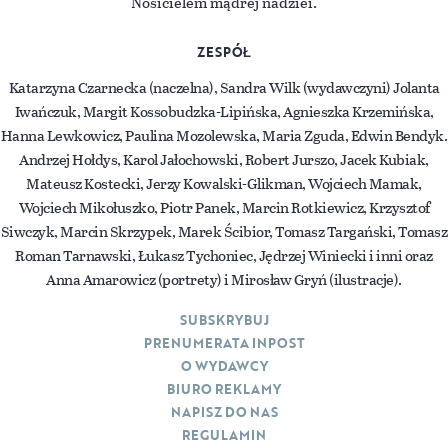
Nosicielem mądrej nadziei.
ZESPÓŁ
Katarzyna Czarnecka (naczelna), Sandra Wilk (wydawczyni) Jolanta
Iwańczuk, Margit Kossobudzka-Lipińska, Agnieszka Krzemińska,
Hanna Lewkowicz, Paulina Mozolewska, Maria Zguda, Edwin Bendyk.
Andrzej Hołdys, Karol Jałochowski, Robert Jurszo, Jacek Kubiak,
Mateusz Kostecki, Jerzy Kowalski-Glikman, Wojciech Mamak,
Wojciech Mikołuszko, Piotr Panek, Marcin Rotkiewicz, Krzysztof
Siwczyk, Marcin Skrzypek, Marek Ścibior, Tomasz Targański, Tomasz
Roman Tarnawski, Łukasz Tychoniec, Jędrzej Winiecki i inni oraz
Anna Amarowicz (portrety) i Mirosław Gryń (ilustracje).
SUBSKRYBUJ
PRENUMERATA INPOST
O WYDAWCY
BIURO REKLAMY
NAPISZ DO NAS
REGULAMIN