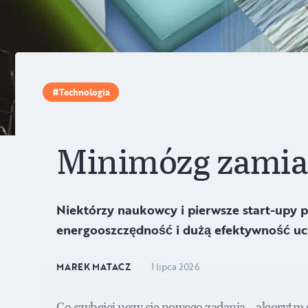
Technologia
Minimózg zamia
Niektórzy naukowcy i pierwsze start-upy
energooszczędność i dużą efektywność uc
MAREK MATACZ
1 lipca 2026
Co szybciej uczy się nowego zadania – algorytm 