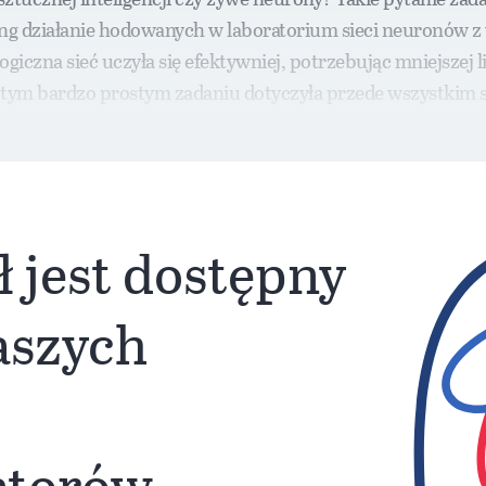
 pong działanie hodowanych w laboratorium sieci neuronów 
czna sieć uczyła się efektywniej, potrzebując mniejszej li
ym bardzo prostym zadaniu dotyczyła przede wszystkim szy
ł jest dostępny
naszych
atorów