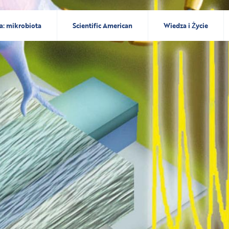
a: mikrobiota
Scientific American
Wiedza i Życie