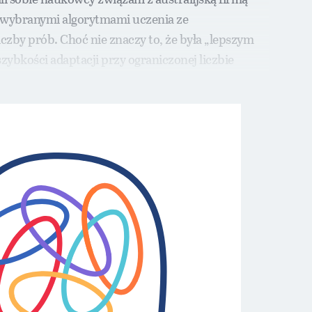
z wybranymi algorytmami uczenia ze
czby prób. Choć nie znaczy to, że była „lepszym
bkości adaptacji przy ograniczonej liczbie