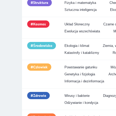
Struktura
Fizyka i matematyka
Chem
Sztuczna inteligencja
Eko
Kosmos
Układ Słoneczny
Czarne d
Ewolucja wszechświata
M
Środowisko
Ekologia i klimat
Ziemia, 
Katastrofy i kataklizmy
Ro
Człowiek
Powstawanie gatunku
Móz
Genetyka i fizjologia
Arche
Informacja i dezinformacja
Zdrowie
Wirusy i bakterie
Diagnozy
Odżywianie i kondycja