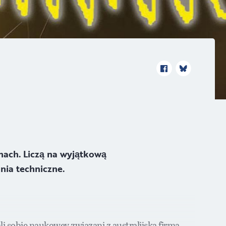
nach. Liczą na wyjątkową
ia techniczne.
li sobie naukowcy związani z australijską firmą