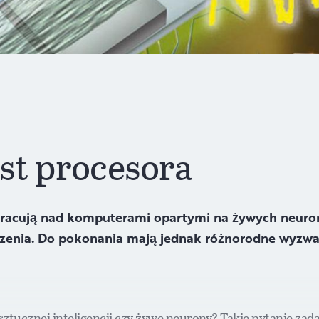
st procesora
 pracują nad komputerami opartymi na żywych neuro
zenia. Do pokonania mają jednak różnorodne wyzwan
sztucznej inteligencji czy żywe neurony? Takie pytanie zada