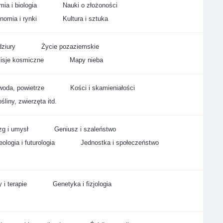
ia i biologia
Nauki o złożoności
nomia i rynki
Kultura i sztuka
ziury
Życie pozaziemskie
isje kosmiczne
Mapy nieba
woda, powietrze
Kości i skamieniałości
śliny, zwierzęta itd.
g i umysł
Geniusz i szaleństwo
ologia i futurologia
Jednostka i społeczeństwo
 i terapie
Genetyka i fizjologia