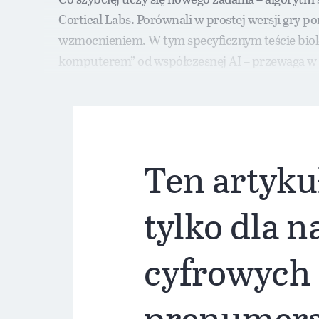
Cortical Labs. Porównali w prostej wersji gry
wzmocnieniem. W tym specyficznym teście biologi
komputerem” od współczesnej AI – przewaga w t
doświadczeń.
Ten artyku
tylko dla 
cyfrowych
prenumer