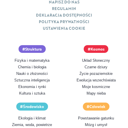
NAPISZ DO NAS
REGULAMIN
DEKLARACJA DOSTĘPNOŚCI
POLITYKA PRYWATNOŚCI
USTAWIENIA COOKIE
Struktura
Kosmos
Fizyka i matematyka
Układ Słoneczny
Chemia i biologia
Czarne dziury
Nauki o złożoności
Życie pozaziemskie
Sztuczna inteligencja
Ewolucja wszechświata
Ekonomia i rynki
Misje kosmiczne
Kultura i sztuka
Mapy nieba
Środowisko
Człowiek
Ekologia i klimat
Powstawanie gatunku
Ziemia, woda, powietrze
Mózg i umysł