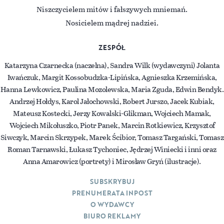
Niszczycielem mitów i fałszywych mniemań.
Nosicielem mądrej nadziei.
ZESPÓŁ
Katarzyna Czarnecka (naczelna), Sandra Wilk (wydawczyni) Jolanta
Iwańczuk, Margit Kossobudzka-Lipińska, Agnieszka Krzemińska,
Hanna Lewkowicz, Paulina Mozolewska, Maria Zguda, Edwin Bendyk.
Andrzej Hołdys, Karol Jałochowski, Robert Jurszo, Jacek Kubiak,
Mateusz Kostecki, Jerzy Kowalski-Glikman, Wojciech Mamak,
Wojciech Mikołuszko, Piotr Panek, Marcin Rotkiewicz, Krzysztof
Siwczyk, Marcin Skrzypek, Marek Ścibior, Tomasz Targański, Tomasz
Roman Tarnawski, Łukasz Tychoniec, Jędrzej Winiecki i inni oraz
Anna Amarowicz (portrety) i Mirosław Gryń (ilustracje).
SUBSKRYBUJ
PRENUMERATA INPOST
O WYDAWCY
BIURO REKLAMY