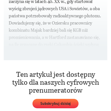
zaczyna się w latach 40. XX w., gdy startował
wyścig zbrojeń jądrowych USA i Sowietów, a oba
państwa potrzebowały radioaktywnego plutonu.
Dowiadujemy się, że w Oziersku pracownicy
kombinatu Majak bardziej bali się KGB niż
promieniowania, a w Hartford zastanawiano się,
na ile zrzucane do rzeki Columbia ścieki wpłyną
na łososie.
Ten artykuł jest dostępny
tylko dla naszych cyfrowych
prenumeratorów
Subskrybuj dzisiaj