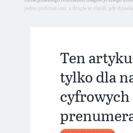
jedno podczas snu, a drugie w chwili, gdy dziec
statystycznej. Stwierdzili, że dzieci będące w
Ten artyku
tylko dla 
cyfrowych
prenumer