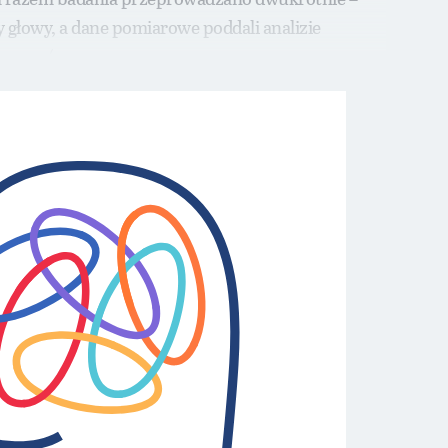
y głowy, a dane pomiarowe poddali analizie
znego (np.