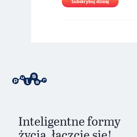
Subskrybuj dzisiaj
Inteligentne formy
życia, łączcie się!