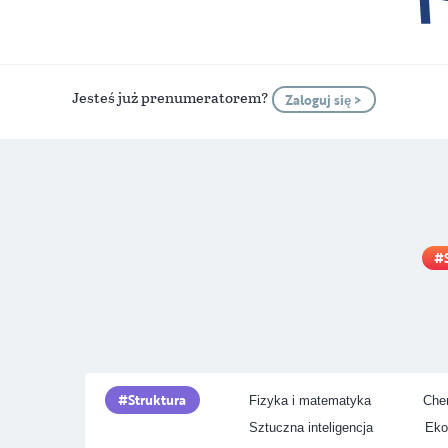
Jesteś już prenumeratorem?
Zaloguj się >
Struktura
Fizyka i matematyka
Chem
Sztuczna inteligencja
Eko