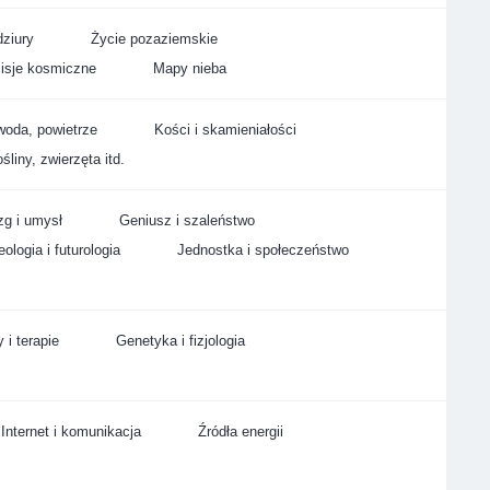
ziury
Życie pozaziemskie
isje kosmiczne
Mapy nieba
woda, powietrze
Kości i skamieniałości
śliny, zwierzęta itd.
g i umysł
Geniusz i szaleństwo
ologia i futurologia
Jednostka i społeczeństwo
 i terapie
Genetyka i fizjologia
Internet i komunikacja
Źródła energii