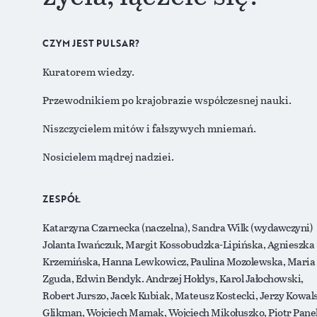
CZYM JEST PULSAR?
Kuratorem wiedzy.
Przewodnikiem po krajobrazie współczesnej nauki.
Niszczycielem mitów i fałszywych mniemań.
Nosicielem mądrej nadziei.
ZESPÓŁ
Katarzyna Czarnecka (naczelna), Sandra Wilk (wydawczyni)
Jolanta Iwańczuk, Margit Kossobudzka-Lipińska, Agnieszka
Krzemińska, Hanna Lewkowicz, Paulina Mozolewska, Maria
Zguda, Edwin Bendyk. Andrzej Hołdys, Karol Jałochowski,
Robert Jurszo, Jacek Kubiak, Mateusz Kostecki, Jerzy Kowals
Glikman, Wojciech Mamak, Wojciech Mikołuszko, Piotr Pane