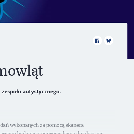
mowląt
 zespołu autystycznego.
 badań wykonanych za pomocą skanera
ym razem badania przeprowadzano dwukrotnie –