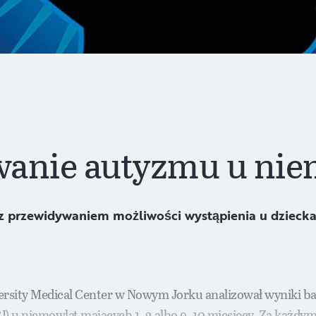
anie autyzmu u nie
z przewidywaniem możliwości wystąpienia u dziecka
iversity Medical Center w Nowym Jorku analizował wyniki
) u niemowląt mających 1–2 albo 9–10 miesięcy. Za każd