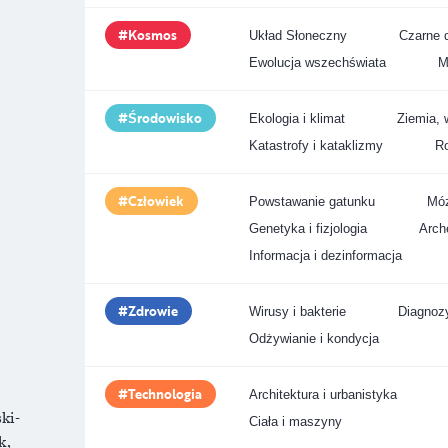
Kosmos
Układ Słoneczny
Czarne d
Ewolucja wszechświata
M
Środowisko
Ekologia i klimat
Ziemia, 
Katastrofy i kataklizmy
Ro
Człowiek
Powstawanie gatunku
Móz
Genetyka i fizjologia
Arche
Informacja i dezinformacja
Zdrowie
Wirusy i bakterie
Diagnozy
Odżywianie i kondycja
Technologia
Architektura i urbanistyka
ki-
Ciała i maszyny
k,