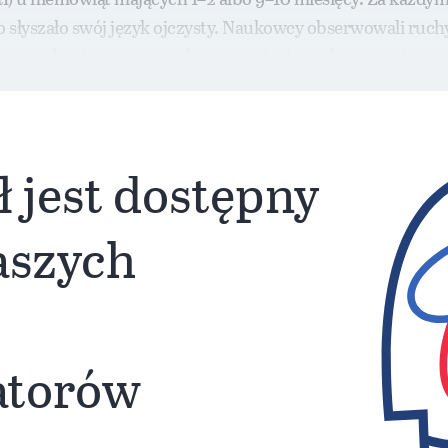
ko słyszało swój język ojczysty. Naukowcy obserwowali ruch
 grupie podwyższonego ryzyka wystąpienia spektrum autystyc
ł jest dostępny
naszych
atorów