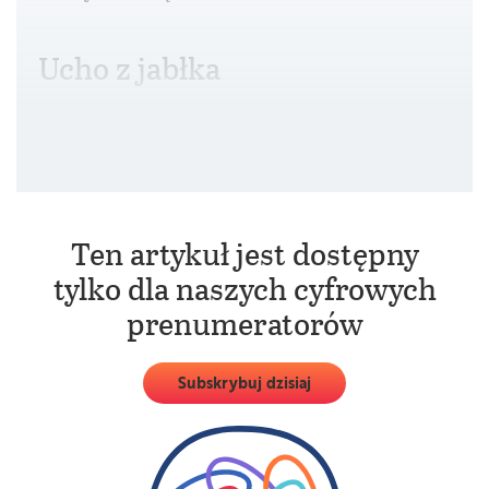
Ucho z jabłka
Mało kto się domyśla, że owoce te umożliwiają
produkcję biomateriałów i regenerację tkanek.
Ten artykuł jest dostępny
tylko dla naszych cyfrowych
prenumeratorów
Subskrybuj dzisiaj