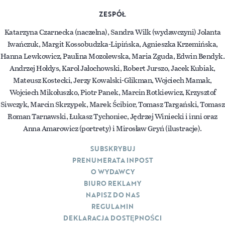
ZESPÓŁ
Katarzyna Czarnecka (naczelna), Sandra Wilk (wydawczyni) Jolanta
Iwańczuk, Margit Kossobudzka-Lipińska, Agnieszka Krzemińska,
Hanna Lewkowicz, Paulina Mozolewska, Maria Zguda, Edwin Bendyk.
Andrzej Hołdys, Karol Jałochowski, Robert Jurszo, Jacek Kubiak,
Mateusz Kostecki, Jerzy Kowalski-Glikman, Wojciech Mamak,
Wojciech Mikołuszko, Piotr Panek, Marcin Rotkiewicz, Krzysztof
Siwczyk, Marcin Skrzypek, Marek Ścibior, Tomasz Targański, Tomasz
Roman Tarnawski, Łukasz Tychoniec, Jędrzej Winiecki i inni oraz
Anna Amarowicz (portrety) i Mirosław Gryń (ilustracje).
SUBSKRYBUJ
PRENUMERATA INPOST
O WYDAWCY
BIURO REKLAMY
NAPISZ DO NAS
REGULAMIN
DEKLARACJA DOSTĘPNOŚCI