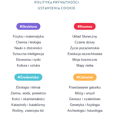
POLITYKA PRYWATNOŚCI
USTAWIENIA COOKIE
Struktura
Kosmos
Fizyka i matematyka
Układ Słoneczny
Chemia i biologia
Czarne dziury
Nauki o złożoności
Życie pozaziemskie
Sztuczna inteligencja
Ewolucja wszechświata
Ekonomia i rynki
Misje kosmiczne
Kultura i sztuka
Mapy nieba
Środowisko
Człowiek
Ekologia i klimat
Powstawanie gatunku
Ziemia, woda, powietrze
Mózg i umysł
Kości i skamieniałości
Geniusz i szaleństwo
Katastrofy i kataklizmy
Genetyka i fizjologia
Rośliny, zwierzęta itd.
Archeologia i futurologia