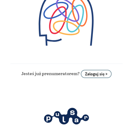
Jesteś już prenumeratorem?
Zaloguj się >