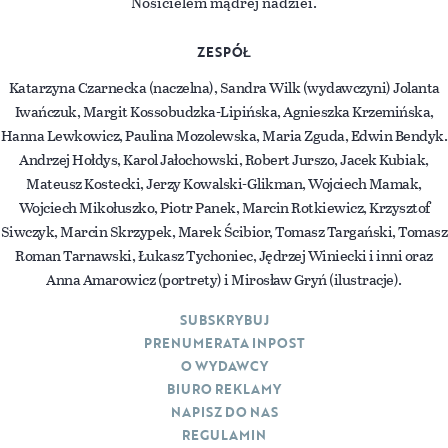
Nosicielem mądrej nadziei.
ZESPÓŁ
Katarzyna Czarnecka (naczelna), Sandra Wilk (wydawczyni) Jolanta
Iwańczuk, Margit Kossobudzka-Lipińska, Agnieszka Krzemińska,
Hanna Lewkowicz, Paulina Mozolewska, Maria Zguda, Edwin Bendyk.
Andrzej Hołdys, Karol Jałochowski, Robert Jurszo, Jacek Kubiak,
Mateusz Kostecki, Jerzy Kowalski-Glikman, Wojciech Mamak,
Wojciech Mikołuszko, Piotr Panek, Marcin Rotkiewicz, Krzysztof
Siwczyk, Marcin Skrzypek, Marek Ścibior, Tomasz Targański, Tomasz
Roman Tarnawski, Łukasz Tychoniec, Jędrzej Winiecki i inni oraz
Anna Amarowicz (portrety) i Mirosław Gryń (ilustracje).
SUBSKRYBUJ
PRENUMERATA INPOST
O WYDAWCY
BIURO REKLAMY
NAPISZ DO NAS
REGULAMIN