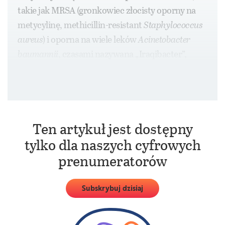
takie jak MRSA (gronkowiec złocisty oporny na
metycylinę, methicillin-resistant
Staphylococcus
aureus
) i oporna na wiele leków
Acinetobacter
baumannii
, czasami nazywana „Iraqibacter”,
ponieważ było nią zakażonych bardzo wielu
żołnierzy wracających z Iraku.
Ten artykuł jest dostępny
tylko dla naszych cyfrowych
prenumeratorów
Subskrybuj dzisiaj