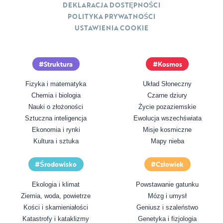
DEKLARACJA DOSTĘPNOŚCI
POLITYKA PRYWATNOŚCI
USTAWIENIA COOKIE
Struktura
Kosmos
Fizyka i matematyka
Układ Słoneczny
Chemia i biologia
Czarne dziury
Nauki o złożoności
Życie pozaziemskie
Sztuczna inteligencja
Ewolucja wszechświata
Ekonomia i rynki
Misje kosmiczne
Kultura i sztuka
Mapy nieba
Środowisko
Człowiek
Ekologia i klimat
Powstawanie gatunku
Ziemia, woda, powietrze
Mózg i umysł
Kości i skamieniałości
Geniusz i szaleństwo
Katastrofy i kataklizmy
Genetyka i fizjologia