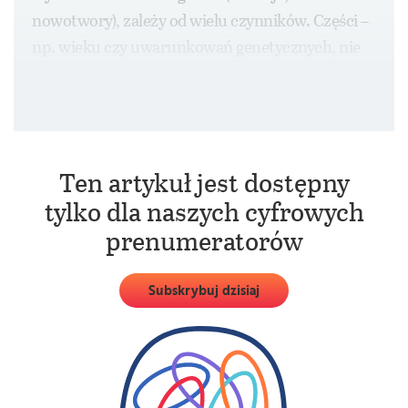
nowotwory), zależy od wielu czynników. Części –
np. wieku czy uwarunkowań genetycznych, nie
da się zmienić. Na inne można oddziaływać,
modyfikując tryb życia.
Ten artykuł jest dostępny
tylko dla naszych cyfrowych
prenumeratorów
Subskrybuj dzisiaj