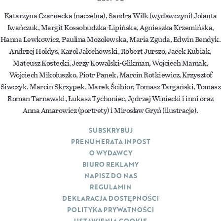
Katarzyna Czarnecka (naczelna), Sandra Wilk (wydawczyni) Jolanta
Iwańczuk, Margit Kossobudzka-Lipińska, Agnieszka Krzemińska,
Hanna Lewkowicz, Paulina Mozolewska, Maria Zguda, Edwin Bendyk.
Andrzej Hołdys, Karol Jałochowski, Robert Jurszo, Jacek Kubiak,
Mateusz Kostecki, Jerzy Kowalski-Glikman, Wojciech Mamak,
Wojciech Mikołuszko, Piotr Panek, Marcin Rotkiewicz, Krzysztof
Siwczyk, Marcin Skrzypek, Marek Ścibior, Tomasz Targański, Tomasz
Roman Tarnawski, Łukasz Tychoniec, Jędrzej Winiecki i inni oraz
Anna Amarowicz (portrety) i Mirosław Gryń (ilustracje).
SUBSKRYBUJ
PRENUMERATA INPOST
O WYDAWCY
BIURO REKLAMY
NAPISZ DO NAS
REGULAMIN
DEKLARACJA DOSTĘPNOŚCI
POLITYKA PRYWATNOŚCI