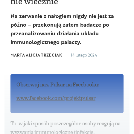
nie wiecznie
Na zerwanie z nałogiem nigdy nie jest za
późno – przekonują zatem badacze po
przeanalizowaniu działania układu
immunologicznego palaczy.
MARTA ALICJA TRZECIAK
14 lutego 2024
Obserwuj nas. Pulsar na Facebooku:
www.facebook.com/projektpulsar
To, w jaki sposób poszczególne osoby reagują na
wyzwania immunologiczne (infekcje,