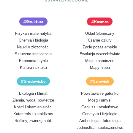
USTAWIENIA COOKIE
Struktura
Kosmos
Fizyka i matematyka
Układ Słoneczny
Chemia i biologia
Czarne dziury
Nauki o złożoności
Życie pozaziemskie
Sztuczna inteligencja
Ewolucja wszechświata
Ekonomia i rynki
Misje kosmiczne
Kultura i sztuka
Mapy nieba
Środowisko
Człowiek
Ekologia i klimat
Powstawanie gatunku
Ziemia, woda, powietrze
Mózg i umysł
Kości i skamieniałości
Geniusz i szaleństwo
Katastrofy i kataklizmy
Genetyka i fizjologia
Rośliny, zwierzęta itd.
Archeologia i futurologia
Jednostka i społeczeństwo