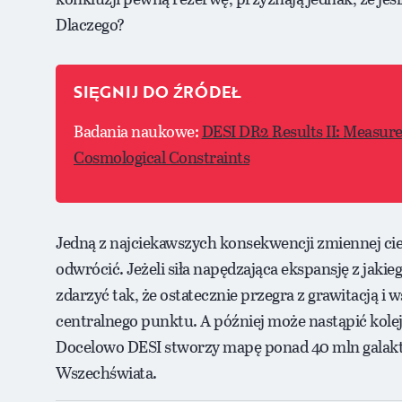
Dlaczego?
SIĘGNIJ DO ŹRÓDEŁ
Badania naukowe:
DESI DR2 Results II: Measure
Cosmological Constraints
Jedną z najciekawszych konsekwencji zmiennej ciem
odwrócić. Jeżeli siła napędzająca ekspansję z jaki
zdarzyć tak, że ostatecznie przegra z grawitacją i
centralnego punktu. A później może nastąpić kol
Docelowo DESI stworzy mapę ponad 40 mln galaktyk
Wszechświata.