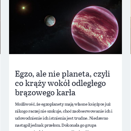
Egzo, ale nie planeta, czyli
co krąży wokół odległego
brązowego karła
Możliwość, że egzoplanety mają własne księżyce już
nikogo raczej nie szokuje, choć zaobserwowanie ich i
udowodnienie ich istnienia jest trudne. Niedawno
nastąpił jednak przełom. Dokonała go grupa