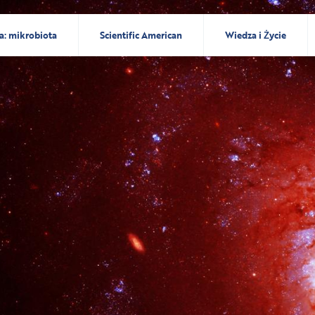
a: mikrobiota
Scientific American
Wiedza i Życie