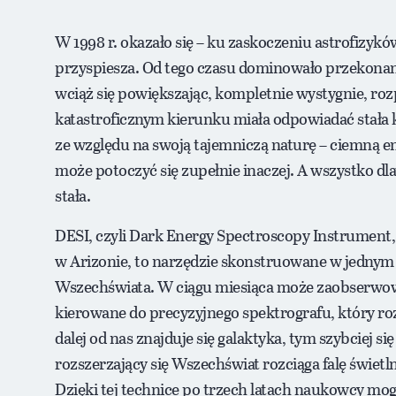
W 1998 r. okazało się – ku zaskoczeniu astrofizykó
przyspiesza. Od tego czasu dominowało przekonani
wciąż się powiększając, kompletnie wystygnie, ro
katastroficznym kierunku miała odpowiadać stała 
ze względu na swoją tajemniczą naturę – ciemną e
może potoczyć się zupełnie inaczej. A wszystko dla
stała.
DESI, czyli Dark Energy Spectroscopy Instrument
w Arizonie, to narzędzie skonstruowane w jednym
Wszechświata. W ciągu miesiąca może zaobserwowa
kierowane do precyzyjnego spektrografu, który rozs
dalej od nas znajduje się galaktyka, tym szybciej się
rozszerzający się Wszechświat rozciąga falę świetl
Dzięki tej technice po trzech latach naukowcy mog