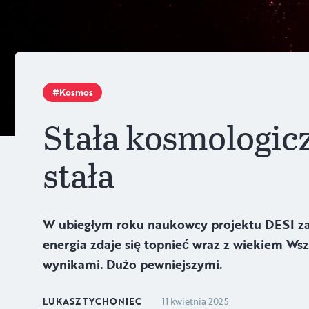
Kosmos
Stała kosmologic
stała
W ubiegłym roku naukowcy projektu DESI za
energia zdaje się topnieć wraz z wiekiem Ws
wynikami. Dużo pewniejszymi.
ŁUKASZ TYCHONIEC
11 kwietnia 2025