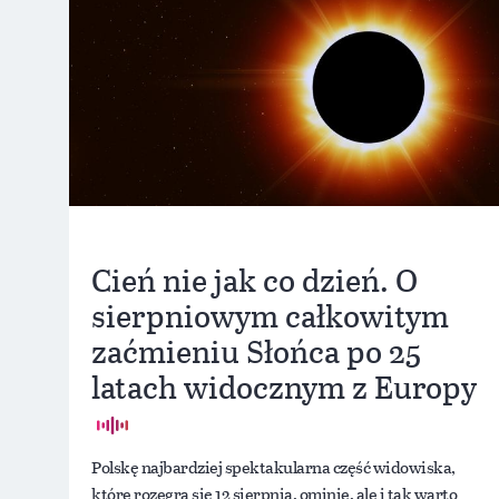
Cień nie jak co dzień. O
sierpniowym całkowitym
zaćmieniu Słońca po 25
latach widocznym z Europy
Polskę najbardziej spektakularna część widowiska,
które rozegra się 12 sierpnia, ominie, ale i tak warto