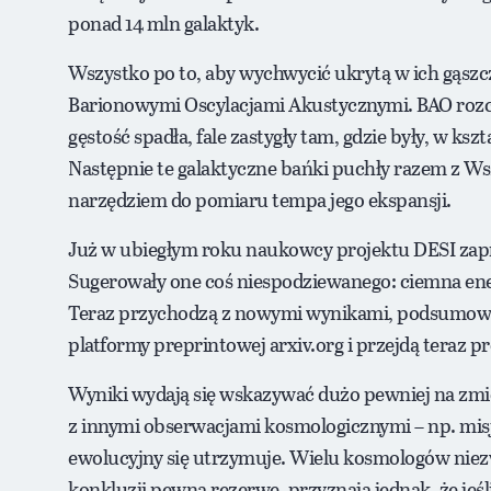
ponad 14 mln galaktyk.
Wszystko po to, aby wychwycić ukrytą w ich gąszc
Barionowymi Oscylacjami Akustycznymi. BAO rozc
gęstość spadła, fale zastygły tam, gdzie były, w kszt
Następnie te galaktyczne bańki puchły razem z Ws
narzędziem do pomiaru tempa jego ekspansji.
Już w ubiegłym roku naukowcy projektu DESI zapr
Sugerowały one coś niespodziewanego: ciemna ener
Teraz przychodzą z nowymi wynikami, podsumowując
platformy preprintowej arxiv.org i przejdą teraz p
Wyniki wydają się wskazywać dużo pewniej na zmi
z innymi obserwacjami kosmologicznymi – np. mis
ewolucyjny się utrzymuje. Wielu kosmologów niez
konkluzji pewną rezerwę, przyznają jednak, że jeśl