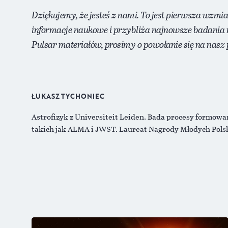
Dziękujemy, że jesteś z nami. To jest pierwsza wzmi
informacje naukowe i przybliża najnowsze badania 
Pulsar materiałów, prosimy o powołanie się na nasz p
ŁUKASZ TYCHONIEC
Astrofizyk z Universiteit Leiden. Bada procesy formowan
takich jak ALMA i JWST. Laureat Nagrody Młodych Pols