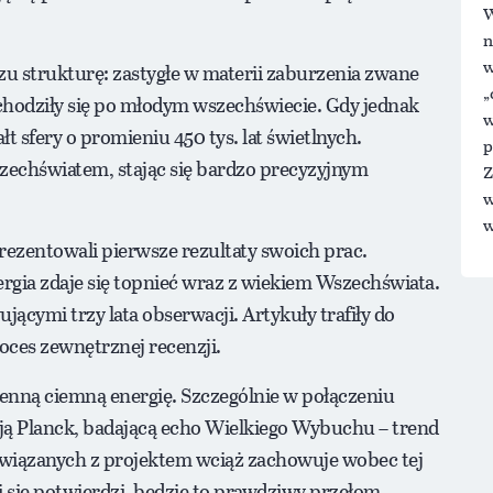
W
n
w
zu strukturę: zastygłe w materii zaburzenia zwane
„
hodziły się po młodym wszechświecie. Gdy jednak
w
ałt sfery o promieniu 450 tys. lat świetlnych.
p
zechświatem, stając się bardzo precyzyjnym
Z
w
w
ezentowali pierwsze rezultaty swoich prac.
gia zdaje się topnieć wraz z wiekiem Wszechświata.
ymi trzy lata obserwacji. Artykuły trafiły do
roces zewnętrznej recenzji.
enną ciemną energię. Szczególnie w połączeniu
ją Planck, badającą echo Wielkiego Wybuchu – trend
wiązanych z projektem wciąż zachowuje wobec tej
i się potwierdzi, będzie to prawdziwy przełom.