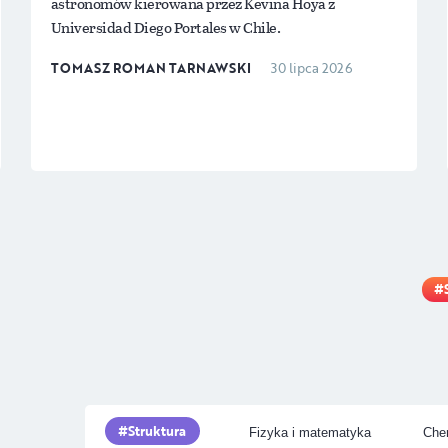
astronomów kierowana przez Kevina Hoya z
Universidad Diego Portales w Chile.
TOMASZ ROMAN TARNAWSKI
30 lipca 2026
Struktura
Fizyka i matematyka
Chem