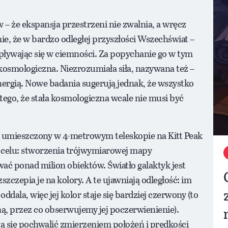
w – że ekspansja przestrzeni nie zwalnia, a wręcz
e, że w bardzo odległej przyszłości Wszechświat –
zpływając się w ciemności. Za popychanie go w tym
kosmologiczna. Niezrozumiała siła, nazywana też –
nergią. Nowe badania sugerują jednak, że wszystko
tego, że stała kosmologiczna wcale nie musi być
, umieszczony w 4-metrowym teleskopie na Kitt Peak
 celu: stworzenia trójwymiarowej mapy
ć ponad milion obiektów. Światło galaktyk jest
zczepia je na kolory. A te ujawniają odległość: im
 oddala, więc jej kolor staje się bardziej czerwony (to
ną, przez co obserwujemy jej poczerwienienie).
ą się pochwalić zmierzeniem położeń i prędkości