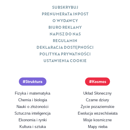
SUBSKRYBUJ
PRENUMERATA INPOST
O WYDAWCY
BIURO REKLAMY
NAPISZ DO NAS
REGULAMIN
DEKLARACJA DOSTĘPNOŚCI
POLITYKA PRYWATNOŚCI
USTAWIENIA COOKIE
Struktura
Kosmos
Fizyka i matematyka
Układ Słoneczny
Chemia i biologia
Czarne dziury
Nauki o złożoności
Życie pozaziemskie
Sztuczna inteligencja
Ewolucja wszechświata
Ekonomia i rynki
Misje kosmiczne
Kultura i sztuka
Mapy nieba