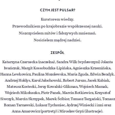
CZYM JEST PULSAR?
Kuratorem wiedzy.
Przewodnikiem po krajobrazie współczesnej nauki.
Niszczycielem mitów i fałszywych mniemań.
Nosicielem mądrej nadziei.
ZESPÓŁ
Katarzyna Czarnecka (naczelna), Sandra Wilk (wydawczyni) Jolanta
Iwańczuk, Margit Kossobudzka-Lipińska, Agnieszka Krzemińska,
Hanna Lewkowicz, Paulina Mozolewska, Maria Zguda, Edwin Bendyk.
Andrzej Hołdys, Karol Jałochowski, Robert Jurszo, Jacek Kubiak,
Mateusz Kostecki, Jerzy Kowalski-Glikman, Wojciech Mamak,
Wojciech Mikołuszko, Piotr Panek, Marcin Rotkiewicz, Krzysztof
Siwczyk, Marcin Skrzypek, Marek Ścibior, Tomasz Targański, Tomasz
Roman Tarnawski, Łukasz Tychoniec, Jędrzej Winiecki i inni oraz
Anna Amarowicz (portrety) i Mirosław Gryń (ilustracje).