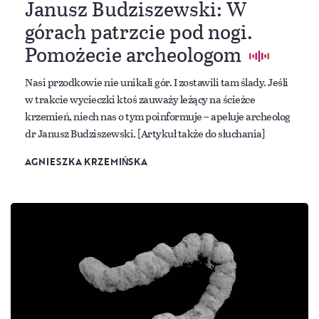
Janusz Budziszewski: W
górach patrzcie pod nogi.
Pomożecie archeologom
Nasi przodkowie nie unikali gór. I zostawili tam ślady. Jeśli
w trakcie wycieczki ktoś zauważy leżący na ścieżce
krzemień, niech nas o tym poinformuje – apeluje archeolog
dr Janusz Budziszewski. [Artykuł także do słuchania]
AGNIESZKA KRZEMIŃSKA