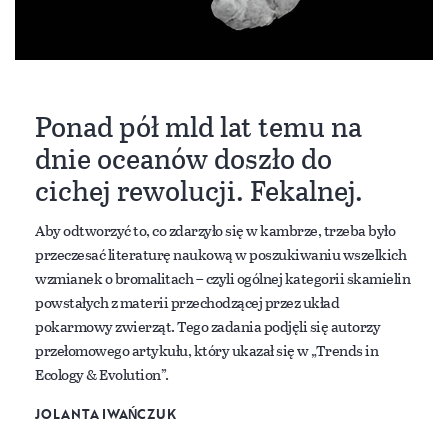
Ponad pół mld lat temu na
dnie oceanów doszło do
cichej rewolucji. Fekalnej.
Aby odtworzyć to, co zdarzyło się w kambrze, trzeba było
przeczesać literaturę naukową w poszukiwaniu wszelkich
wzmianek o bromalitach – czyli ogólnej kategorii skamielin
powstałych z materii przechodzącej przez układ
pokarmowy zwierząt. Tego zadania podjęli się autorzy
przełomowego artykułu, który ukazał się w „Trends in
Ecology & Evolution”.
JOLANTA IWAŃCZUK