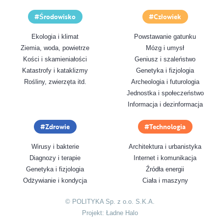
Środowisko
Człowiek
Ekologia i klimat
Powstawanie gatunku
Ziemia, woda, powietrze
Mózg i umysł
Kości i skamieniałości
Geniusz i szaleństwo
Katastrofy i kataklizmy
Genetyka i fizjologia
Rośliny, zwierzęta itd.
Archeologia i futurologia
Jednostka i społeczeństwo
Informacja i dezinformacja
Zdrowie
Technologia
Wirusy i bakterie
Architektura i urbanistyka
Diagnozy i terapie
Internet i komunikacja
Genetyka i fizjologia
Źródła energii
Odżywianie i kondycja
Ciała i maszyny
© POLITYKA Sp. z o.o. S.K.A.
Projekt:
Ładne Halo