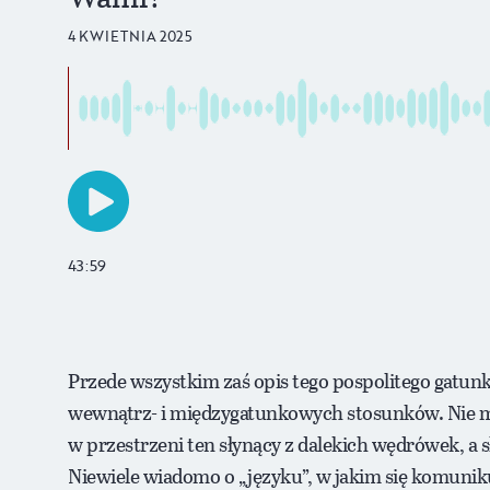
4 KWIETNIA 2025
43:59
Przede wszystkim zaś opis tego pospolitego gatunku
wewnątrz- i międzygatunkowych stosunków. Nie ma 
w przestrzeni ten słynący z dalekich wędrówek, a sł
Niewiele wiadomo o „języku”, w jakim się komuniku