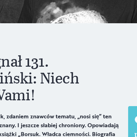
nał 131.
iński: Niech
Wami!
k, zdaniem znawców tematu, „nosi się” ten
znany. I jeszcze słabiej chroniony. Opowiadają
książki „Borsuk. Władca ciemności. Biografia