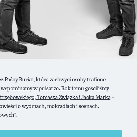
z Paśny Buriat, która zachwyci osoby trafione
órej wspominamy w pulsarze. Rok temu gościliśmy
trzębowskiego, Tomasza Związka i Jacka Marka
–
wieści o wydmach, mokradłach i sosnach.
owych”.