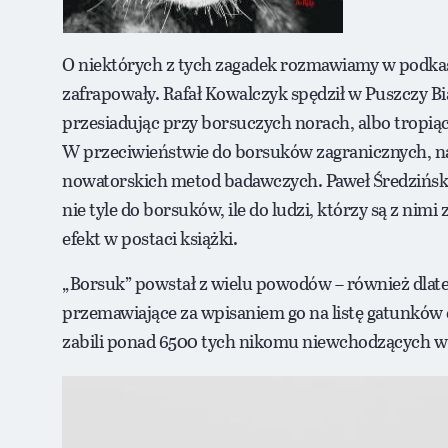
O niektórych z tych zagadek rozmawiamy w podkaśc
zafrapowały. Rafał Kowalczyk spędził w Puszczy Biał
przesiadując przy borsuczych norach, albo tropią
W przeciwieństwie do borsuków zagranicznych, na 
nowatorskich metod badawczych. Paweł Średziński
nie tyle do borsuków, ile do ludzi, którzy są z nim
efekt w postaci książki.
„Borsuk” powstał z wielu powodów – również dlate
przemawiające za wpisaniem go na listę gatunków
zabili ponad 6500 tych nikomu niewchodzących w