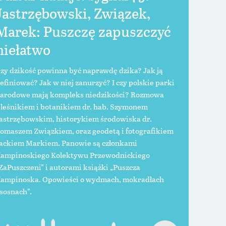
Jastrzębowski, Związek,
Marek: Puszczę zapuszczyć
niełatwo
zy dzikość powinna być naprawdę dzika? Jak ją
efiniować? Jak w niej zanurzyć? I czy polskie parki
arodowe mają kompleks niedzikości? Rozmowa
 leśnikiem i botanikiem dr. hab. Szymonem
astrzębowskim, historykiem środowiska dr.
omaszem Związkiem, oraz geodetą i fotografikiem
ackiem Markiem. Panowie są członkami
ampinoskiego Kolektywu Przewodnickiego
ZaPuszczeni” i autorami książki „Puszcza
ampinoska. Opowieści o wydmach, mokradłach
 sosnach”.