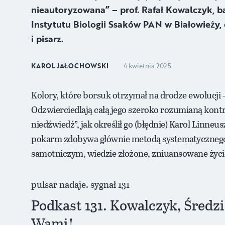
nieautoryzowana” – prof. Rafał Kowalczyk, b
Instytutu Biologii Ssaków PAN w Białowieży, 
i pisarz.
KAROL JAŁOCHOWSKI
4 kwietnia 2025
Kolory, które borsuk otrzymał na drodze ewolucji 
Odzwierciedlają całą jego szeroko rozumianą kont
niedźwiedź”, jak określił go (błędnie) Karol Linneus
pokarm zdobywa głównie metodą systematycznego z
samotniczym, wiedzie złożone, zniuansowane życi
pulsar nadaje. sygnał 131
Podkast 131. Kowalczyk, Średzi
Wami!