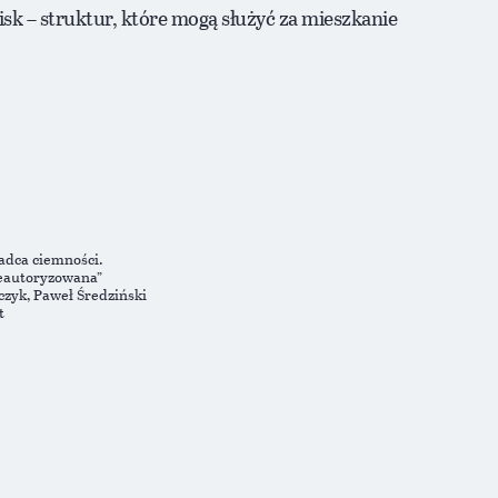
k – struktur, które mogą służyć za mieszkanie
adca ciemności.
ieautoryzowana”
czyk, Paweł Średziński
t