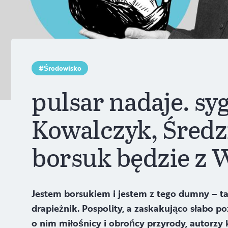
Środowisko
pulsar nadaje. syg
Kowalczyk, Średz
borsuk będzie z 
Jestem borsukiem i jestem z tego dumny – ta
drapieżnik. Pospolity, a zaskakująco słabo po
o nim miłośnicy i obrońcy przyrody, autorzy 