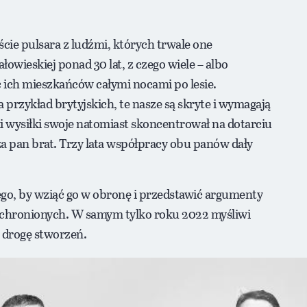
ie pulsara z ludźmi, których trwale one
owieskiej ponad 30 lat, z czego wiele – albo
c ich mieszkańców całymi nocami po lesie.
przykład brytyjskich, te nasze są skryte i wymagają
 wysiłki swoje natomiast skoncentrował na dotarciu
i za pan brat. Trzy lata współpracy obu panów dały
go, by wziąć go w obronę i przedstawić argumenty
 chronionych. W samym tylko roku 2022 myśliwi
 drogę stworzeń.