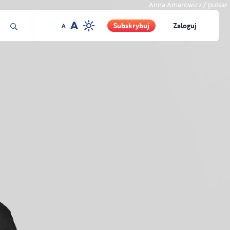
Anna Amarowicz / pulsar
Subskrybuj
Zaloguj