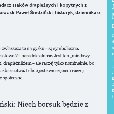
adacz ssaków drapieżnych i kopytnych z
oraz dr Paweł Średziński, historyk, dziennikarz
C
d
– zwłaszcza te na pysku – są symboliczne.
n
z
rastowość i paradoksalność. Jest ten „miodowy
J
z, drapieżnikiem – ale raczej tylko nominalnie, bo
T
bieractwa. I choć jest zwierzęciem raczej
J
e społeczne.
K
„
K
i
ński: Niech borsuk będzie z