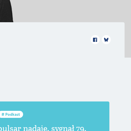
Podkast
pulsar nadaje. sygnał 79.