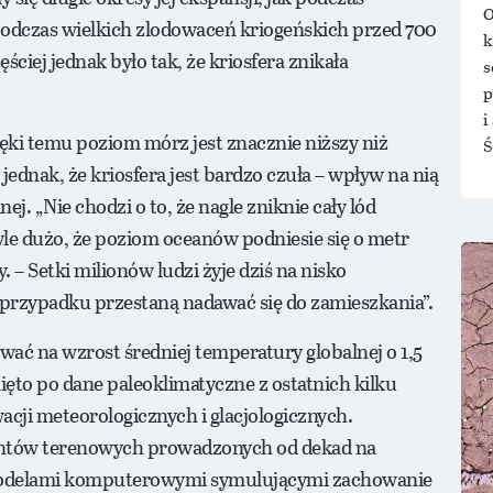
O
podczas wielkich zlodowaceń kriogeńskich przed 700
k
ęściej jednak było tak, że kriosfera znikała
s
p
i
ęki temu poziom mórz jest znacznie niższy niż
Ś
jednak, że kriosfera jest bardzo czuła – wpływ na nią
j. „Nie chodzi o to, że nagle zniknie cały lód
 tyle dużo, że poziom oceanów podniesie się o metr
 – Setki milionów ludzi żyje dziś na nisko
przypadku przestaną nadawać się do zamieszkania”.
wać na wzrost średniej temperatury globalnej o 1,5
nięto po dane paleoklimatyczne z ostatnich kilku
cji meteorologicznych i glacjologicznych.
entów terenowych prowadzonych od dekad na
 modelami komputerowymi symulującymi zachowanie