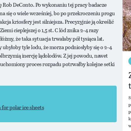
ię Rob DeConto. Po wykonaniu tej pracy badacze
na się o wiele wcześniej, bo po przekroczeniu progu
ja kriosfery jest silniejsza. Precyzyjnie ją określić
iemi cieplejszej o 1,5 st. C lód znika 2–4 razy
żmy, że taka sytuacja trwałaby pół tysiąca lat.
 ubyłoby tyle lodu, że morza podniosłyby się o 2–4
lbrzymią inercję lądolodów. Z jej powodu, nawet
ruchomiony proces rozpadu potrwałby kolejne setki
S
p
 for polar ice sheets
p
k
w