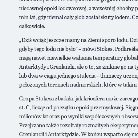
niedawnej epoki lodowcowej, a wcześniej choćby 
mln lat, gdy niemal cały glob został skuty lodem. Cz
całkowicie.
„Dziś wciąż jeszcze mamy na Ziemi sporo lodu. Dzi
gdyby tego lodu nie było” – mówi Stokes. Podkreśla 
mają nawet niewielkie wahania temperatury globalne
Antarktydy i Grenlandii, ale o to, że zniknie go na
lub dwa w ciągu jednego stulecia – tłumaczy uczony.
położonych terenach nadmorskich, które w takim 
Grupa Stokesa zbadała, jak kriosfera może zareago
st. C, licząc od początku epoki przemysłowej. Sięg
milionów lat oraz po wyniki współczesnych obserwa
Przejrzano także rezultaty rozmaitych eksperym
Grenlandii i Antarktydzie. W końcu wsparto się