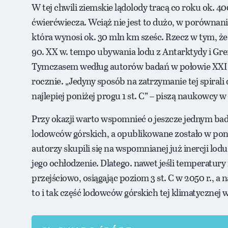
W tej chwili ziemskie lądolody tracą co roku ok. 40
ćwierćwiecza. Wciąż nie jest to dużo, w porównani
która wynosi ok. 30 mln km sześc. Rzecz w tym, że
90. XX w. tempo ubywania lodu z Antarktydy i Gren
Tymczasem według autorów badań w połowie XXI w
rocznie. „Jedyny sposób na zatrzymanie tej spirali
najlepiej poniżej progu 1 st. C” – piszą naukowcy
Przy okazji warto wspomnieć o jeszcze jednym bada
lodowców górskich, a opublikowane zostało w pon
autorzy skupili się na wspomnianej już inercji lodu
jego ochłodzenie. Dlatego. nawet jeśli temperatury 
przejściowo, osiągając poziom 3 st. C w 2050 r., a na
to i tak część lodowców górskich tej klimatycznej 