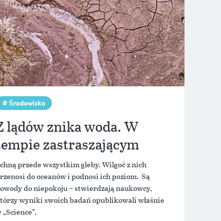
Środowisko
Z lądów znika woda. W
tempie zastraszającym
chną przede wszystkim gleby. Wilgoć z nich
rzenosi do oceanów i podnosi ich poziom. Są
owody do niepokoju – stwierdzają naukowcy,
tórzy wyniki swoich badań opublikowali właśnie
 „Science”.