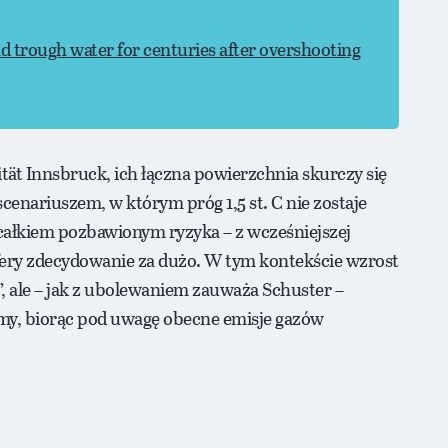
nd trough water for centuries after overshooting
sität Innsbruck, ich łączna powierzchnia skurczy się
cenariuszem, w którym próg 1,5 st. C nie zostaje
 całkiem pozbawionym ryzyka – z wcześniejszej
iosfery zdecydowanie za dużo. W tym kontekście wzrost
”, ale – jak z ubolewaniem zauważa Schuster –
amy, biorąc pod uwagę obecne emisje gazów