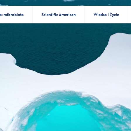
a: mikrobiota
Scientific American
Wiedza i Życie