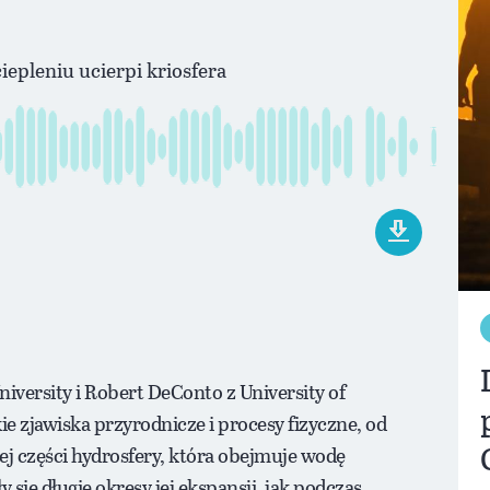
ciepleniu ucierpi kriosfera
iversity i Robert DeConto z University of
e zjawiska przyrodnicze i procesy fizyczne, od
tej części hydrosfery, która obejmuje wodę
się długie okresy jej ekspansji, jak podczas