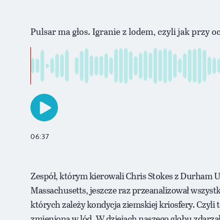
Pulsar ma głos. Igranie z lodem, czyli jak przy o
06:37
Zespół, którym kierowali Chris Stokes z Durham Un
Massachusetts, jeszcze raz przeanalizował wszystki
których zależy kondycja ziemskiej kriosfery. Czyli 
zmienioną w lód. W dziejach naszego globu zdarzały 