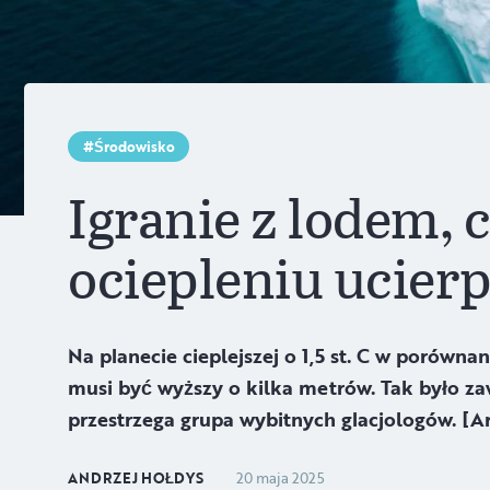
Środowisko
Igranie z lodem, c
ociepleniu ucierp
Na planecie cieplejszej o 1,5 st. C w porów
musi być wyższy o kilka metrów. Tak było za
przestrzega grupa wybitnych glacjologów. [Ar
ANDRZEJ HOŁDYS
20 maja 2025