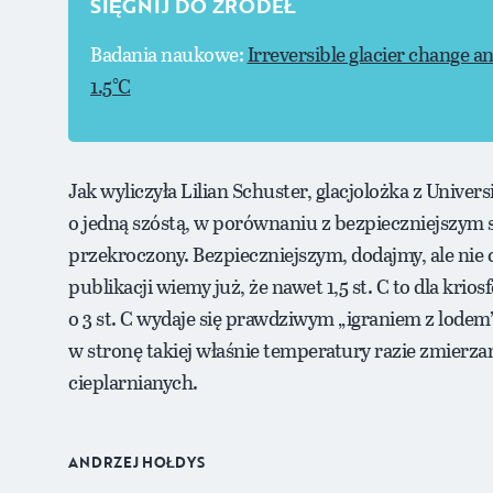
SIĘGNIJ DO ŹRÓDEŁ
Badania naukowe:
Irreversible glacier change a
1.5°C
Jak wyliczyła Lilian Schuster, glacjolożka z Univer
o jedną szóstą, w porównaniu z bezpieczniejszym s
przekroczony. Bezpieczniejszym, dodajmy, ale nie
publikacji wiemy już, że nawet 1,5 st. C to dla kr
o 3 st. C wydaje się prawdziwym „igraniem z lodem
w stronę takiej właśnie temperatury razie zmierz
cieplarnianych.
ANDRZEJ HOŁDYS