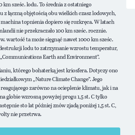
0 km sześc. lodu. To średnia z ostatniego
u z łączną objętością obu wielkich czasz lodowych,
 machina topnienia dopiero się rozkręca. W latach
landii nie przekraczało 100 km sześc. rocznie.
. wartość ta może sięgnąć nawet 1000 km sześc.
 destrukcji lodu to zatrzymanie wzrostu temperatur,
 w „Communications Earth and Environment”.
niu, którego bohaterką jest kriosfera. Dotyczy ono
iedziałkowym „Nature Climate Change”. Jego
 reagującego zarówno na ocieplenie klimatu, jak i na
na globie wzrosną powyżej progu 1,5 st. C tylko
stępnie sto lat później znów zjadą poniżej 1,5 st. C,
wolty nie przetrwa.