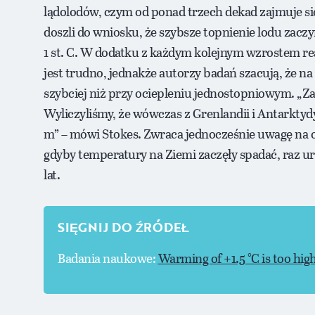
lądolodów, czym od ponad trzech dekad zajmuje s
doszli do wniosku, że szybsze topnienie lodu zaczy
1 st. C. W dodatku z każdym kolejnym wzrostem reakc
jest trudno, jednakże autorzy badań szacują, że na Z
szybciej niż przy ociepleniu jednostopniowym. „Załó
Wyliczyliśmy, że wówczas z Grenlandii i Antarktydy
m” – mówi Stokes. Zwraca jednocześnie uwagę na o
gdyby temperatury na Ziemi zaczęły spadać, raz u
lat.
SIĘGNIJ DO ŹRÓDEŁ
Badania naukowe:
Warming of +1.5 °C is too high