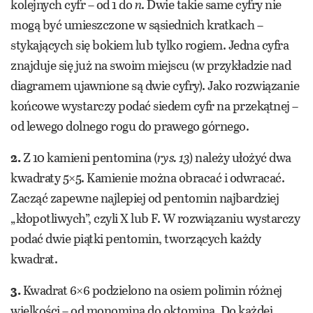
kolejnych cyfr – od 1 do
n
. Dwie takie same cyfry nie
mogą być umieszczone w sąsiednich kratkach –
stykających się bokiem lub tylko rogiem. Jedna cyfra
znajduje się już na swoim miejscu (w przykładzie nad
diagramem ujawnione są dwie cyfry). Jako rozwiązanie
końcowe wystarczy podać siedem cyfr na przekątnej –
od lewego dolnego rogu do prawego górnego.
2.
Z 10 kamieni pentomina (
rys. 13
) należy ułożyć dwa
kwadraty 5×5. Kamienie można obracać i odwracać.
Zacząć zapewne najlepiej od pentomin najbardziej
„kłopotliwych”, czyli X lub F. W rozwiązaniu wystarczy
podać dwie piątki pentomin, tworzących każdy
kwadrat.
3.
Kwadrat 6×6 podzielono na osiem polimin różnej
wielkości – od monomina do oktomina. Do każdej