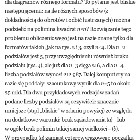
dla diagramów różnego formatu? To pytanie jest bliskie
następującemu: na ile różnych sposobów (z
dokładnością do obrotów i odbić lustrzanych) można
podzielić na polimina kwadrat
n
×
n
? Rozwiązanie tego
problemu obliczeniowego jest na razie znane tylko dla
formatów takich, jak na rys. 2 i 3, czyli
n
≤4. Dla
n
=2
podziałów jest 5, przy uwzględnieniu również braku
podziału (
rys. 4
), ale już dla
n
=3 sięga 216, a dla
n
=4
liczba podziałów wynosi 212 987. Dalej komputery na
razie się poddały; szacunkowy wynik dla
n
=5 to około
25 mld. Dla dwu przykładowych rodzajów zadań
podane liczby podziałów są oczywiście znacznie
mniejsze (stąd „bliskie” w zdaniu powyżej) ze względu
na dodatkowe warunki: brak sąsiadowania (
a
) – lub
w ogóle brak polimin takiej samej wielkości – (
b
).
W przypadku (
a
) zamiast czterowyrazowego początku