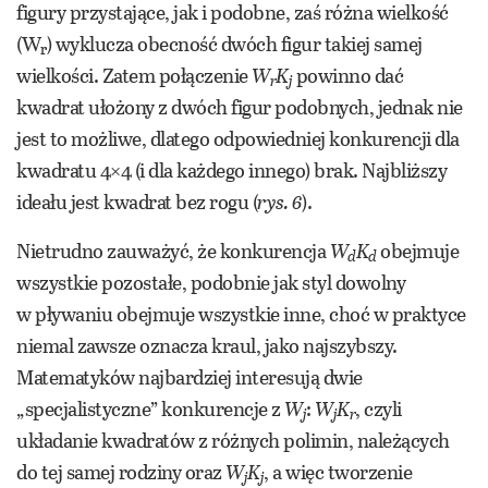
figury przystające, jak i podobne, zaś różna wielkość
(W
) wyklucza obecność dwóch figur takiej samej
r
wielkości. Zatem połączenie
W
K
powinno dać
r
j
kwadrat ułożony z dwóch figur podobnych, jednak nie
jest to możliwe, dlatego odpowiedniej konkurencji dla
kwadratu 4×4 (i dla każdego innego) brak. Najbliższy
ideału jest kwadrat bez rogu (
rys. 6
).
Nietrudno zauważyć, że konkurencja
W
K
obejmuje
d
d
wszystkie pozostałe, podobnie jak styl dowolny
w pływaniu obejmuje wszystkie inne, choć w praktyce
niemal zawsze oznacza kraul, jako najszybszy.
Matematyków najbardziej interesują dwie
„specjalistyczne” konkurencje z
W
:
W
K
, czyli
j
j
r
układanie kwadratów z różnych polimin, należących
do tej samej rodziny oraz
W
K
, a więc tworzenie
j
j