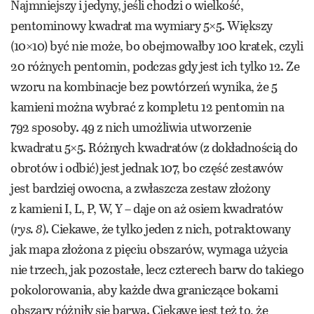
Najmniejszy i jedyny, jeśli chodzi o wielkość,
pentominowy kwadrat ma wymiary 5×5. Większy
(10×10) być nie może, bo obejmowałby 100 kratek, czyli
20 różnych pentomin, podczas gdy jest ich tylko 12. Ze
wzoru na kombinacje bez powtórzeń wynika, że 5
kamieni można wybrać z kompletu 12 pentomin na
792 sposoby. 49 z nich umożliwia utworzenie
kwadratu 5×5. Różnych kwadratów (z dokładnością do
obrotów i odbić) jest jednak 107, bo część zestawów
jest bardziej owocna, a zwłaszcza zestaw złożony
z kamieni I, L, P, W, Y – daje on aż osiem kwadratów
(
rys. 8
). Ciekawe, że tylko jeden z nich, potraktowany
jak mapa złożona z pięciu obszarów, wymaga użycia
nie trzech, jak pozostałe, lecz czterech barw do takiego
pokolorowania, aby każde dwa graniczące bokami
obszary różniły się barwą. Ciekawe jest też to, że