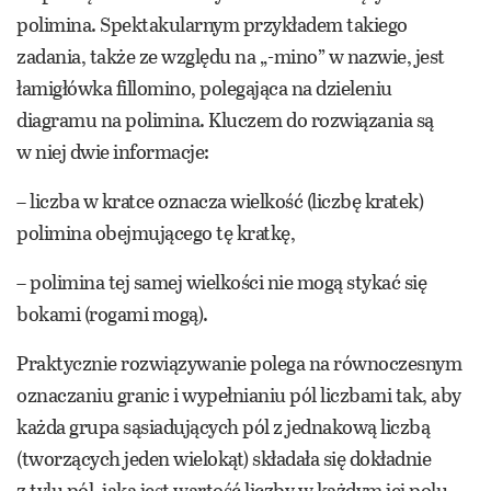
polimina. Spektakularnym przykładem takiego
zadania, także ze względu na „-mino” w nazwie, jest
łamigłówka fillomino, polegająca na dzieleniu
diagramu na polimina. Kluczem do rozwiązania są
w niej dwie informacje:
– liczba w kratce oznacza wielkość (liczbę kratek)
polimina obejmującego tę kratkę,
– polimina tej samej wielkości nie mogą stykać się
bokami (rogami mogą).
Praktycznie rozwiązywanie polega na równoczesnym
oznaczaniu granic i wypełnianiu pól liczbami tak, aby
każda grupa sąsiadujących pól z jednakową liczbą
(tworzących jeden wielokąt) składała się dokładnie
z tylu pól, jaka jest wartość liczby w każdym jej polu.