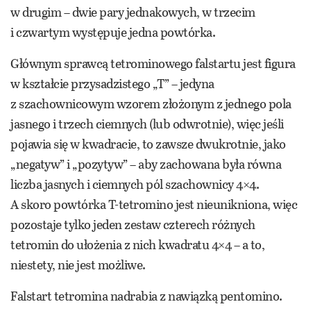
w drugim – dwie pary jednakowych, w trzecim
i czwartym występuje jedna powtórka.
Głównym sprawcą tetrominowego falstartu jest figura
w kształcie przysadzistego „T” – jedyna
z szachownicowym wzorem złożonym z jednego pola
jasnego i trzech ciemnych (lub odwrotnie), więc jeśli
pojawia się w kwadracie, to zawsze dwukrotnie, jako
„negatyw” i „pozytyw” – aby zachowana była równa
liczba jasnych i ciemnych pól szachownicy 4×4.
A skoro powtórka T-tetromino jest nieunikniona, więc
pozostaje tylko jeden zestaw czterech różnych
tetromin do ułożenia z nich kwadratu 4×4 – a to,
niestety, nie jest możliwe.
Falstart tetromina nadrabia z nawiązką pentomino.