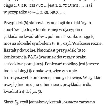
ciągu 1, 5, 216, 212 987, … jest 1, 2, 77, 15 192, … , zaś
w przypadku (
b
) – 1, 2, 35, 6563, … .
Przypadek (
b
) stanowi – w analogii do niektórych
sportów – jedną z konkurencji w dyscyplinie
„układanie kwadratów z polimina”. Konkurencję tę
można określić symbolem
W
K
, czyli
W
ielkości
r
óżne,
r
d
K
ształty
d
owolne. Natomiast przypadek (
a
) to
konkurencja
W
K
(warunek dotyczący braku
d
d
sąsiedztwa pomijamy). Ponieważ możliwy jest jeszcze
indeks dolny
j
(jednakowe), więc w sumie
teoretycznych konkurencji mamy dziewięć. Wszystkie
uwzględnione są na schemacie z przykładami dla
kwadratu 4×4 (
rys. 5
).
Skrót
K
, czyli jednakowy kształt, oznacza zarówno
j