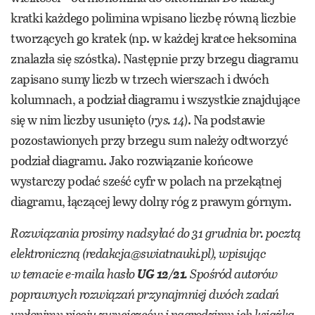
kratki każdego polimina wpisano liczbę równą liczbie
tworzących go kratek (np. w każdej kratce heksomina
znalazła się szóstka). Następnie przy brzegu diagramu
zapisano sumy liczb w trzech wierszach i dwóch
kolumnach, a podział diagramu i wszystkie znajdujące
się w nim liczby usunięto (
rys. 14
). Na podstawie
pozostawionych przy brzegu sum należy odtworzyć
podział diagramu. Jako rozwiązanie końcowe
wystarczy podać sześć cyfr w polach na przekątnej
diagramu, łączącej lewy dolny róg z prawym górnym.
Rozwiązania prosimy nadsyłać do 31 grudnia br. pocztą
elektroniczną (redakcja@swiatnauki.pl), wpisując
w temacie e-maila hasło
UG 12/21
. Spośród autorów
poprawnych rozwiązań przynajmniej dwóch zadań
wyłonimy pięciu zwycięzców i nagrodzimy ich książką