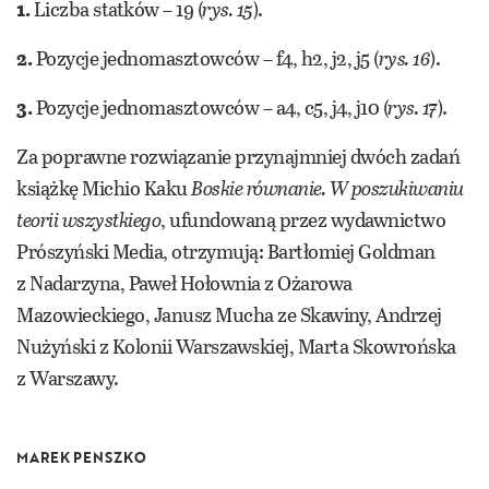
1.
Liczba statków – 19 (
rys. 15
).
2.
Pozycje jednomasztowców – f4, h2, j2, j5 (
rys. 16
).
3.
Pozycje jednomasztowców – a4, c5, j4, j10 (
rys. 17
).
Za poprawne rozwiązanie przynajmniej dwóch zadań
książkę Michio Kaku
Boskie równanie. W poszukiwaniu
teorii wszystkiego
, ufundowaną przez wydawnictwo
Prószyński Media, otrzymują: Bartłomiej Goldman
z Nadarzyna, Paweł Hołownia z Ożarowa
Mazowieckiego, Janusz Mucha ze Skawiny, Andrzej
Nużyński z Kolonii Warszawskiej, Marta Skowrońska
z Warszawy.
MAREK PENSZKO