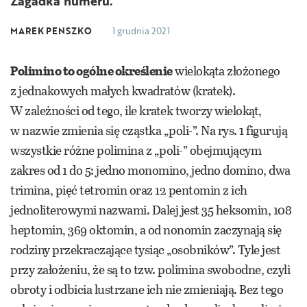
Zagadka numeru.
MAREK PENSZKO
1 grudnia 2021
Polimino to ogólne określenie
wielokąta złożonego
z jednakowych małych kwadratów (kratek).
W zależności od tego, ile kratek tworzy wielokąt,
w nazwie zmienia się cząstka „poli-”. Na rys. 1 figurują
wszystkie różne polimina z „poli-” obejmującym
zakres od 1 do 5: jedno monomino, jedno domino, dwa
trimina, pięć tetromin oraz 12 pentomin z ich
jednoliterowymi nazwami. Dalej jest 35 heksomin, 108
heptomin, 369 oktomin, a od nonomin zaczynają się
rodziny przekraczające tysiąc „osobników”. Tyle jest
przy założeniu, że są to tzw. polimina swobodne, czyli
obroty i odbicia lustrzane ich nie zmieniają. Bez tego