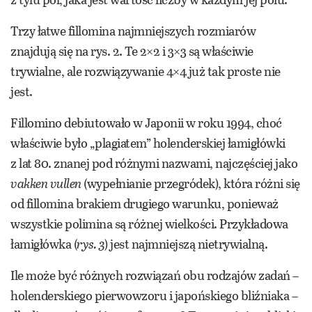
Trzy łatwe fillomina najmniejszych rozmiarów
znajdują się na rys. 2. Te 2×2 i 3×3 są właściwie
trywialne, ale rozwiązywanie 4×4 już tak proste nie
jest.
Fillomino debiutowało w Japonii w roku 1994, choć
właściwie było „plagiatem” holenderskiej łamigłówki
z lat 80. znanej pod różnymi nazwami, najczęściej jako
vakken vullen
(wypełnianie przegródek), która różni się
od fillomina brakiem drugiego warunku, ponieważ
wszystkie polimina są różnej wielkości. Przykładowa
łamigłówka (
rys. 3
) jest najmniejszą nietrywialną.
Ile może być różnych rozwiązań obu rodzajów zadań –
holenderskiego pierwowzoru i japońskiego bliźniaka –