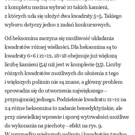
z kompletu można wybrać 10 takich kamieni,
z których uda się ułożyć dwa kwadraty 5×5. Takiego
wyboru dotyczy jedno z zadań konkursowych.
Od heksomina zaczyna się możliwość układania
kwadratów różnej wielkości. Dla heksomina są to
kwadraty 6×6 i 12×12. 18×18 obejmuje już większą
liczbę kamieni (54) niż jest w komplecie (35). Liczby
różnych kwadratów możliwych do ułożenia z tego
i większych polimin nie są znane, a główny problem
sprowadza się do utworzenia największego –
przynajmniej jednego. Podzielenie kwadratu 12×12 na
24 różne heksomina to zadanie benedyktyńskie, ale
przy niewielkiej wprawie i sporej wytrwałości możliwe
do wykonania na piechotę – efekt na rys. 9.
W przypadku większych polimin i kwadratów trudno