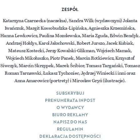
ZESPÓŁ
Katarzyna Czarnecka (naczelna), Sandra Wilk (wydawczyni) Jolanta
Iwańczuk, Margit Kossobudzka-Lipińska, Agnieszka Krzemińska,
Hanna Lewkowicz, Paulina Mozolewska, Maria Zguda, Edwin Bendyk.
Andrzej Hołdys, Karol Jałochowski, Robert Jurszo, Jacek Kubiak,
Mateusz Kostecki, Jerzy Kowalski-Glikman, Wojciech Mamak,
Wojciech Mikołuszko, Piotr Panek, Marcin Rotkiewicz, Krzysztof
Siwczyk, Marcin Skrzypek, Marek Ścibior, Tomasz Targański, Tomasz
Roman Tarnawski, Łukasz Tychoniec, Jędrzej Winiecki i inni oraz
Anna Amarowicz (portrety) i Mirosław Gryń (ilustracje).
SUBSKRYBUJ
PRENUMERATA INPOST
O WYDAWCY
BIURO REKLAMY
NAPISZ DO NAS
REGULAMIN
DEKLARACJA DOSTĘPNOŚCI