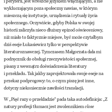
i peryferii, jest wreszcie językiem włączającym, a nie
wykluczającym poza społeczny nawias, w którym
mieszczą się instytucje, urządzenia i rytuały życia
społecznego. Oczywiście, gdyby Polska w swojej
historii zaliczyła nieco dłuższy epizod oświeceniowy,
niż miało to faktycznie miejsce, być może czytałbym
dziś eseje Łukasiewicz tylko w perspektywie
literaturoznawczej. Tymczasem Małgorzata dała mi
podręcznik do obsługi rzeczywistości społecznej,
pisany z wewnątrz doświadczenia literatury
i przekładu. Tak jakby zaprojektowała swoje eseje na
przekaz podprogowy: to, o czym piszę jest inne,
dotyczy niekoniecznie zawiłości translacji.
W „Pięć razy o przekładzie” pada taka autodefinicja: „Z
natury profesji tłumacz jest zwolennikiem
close