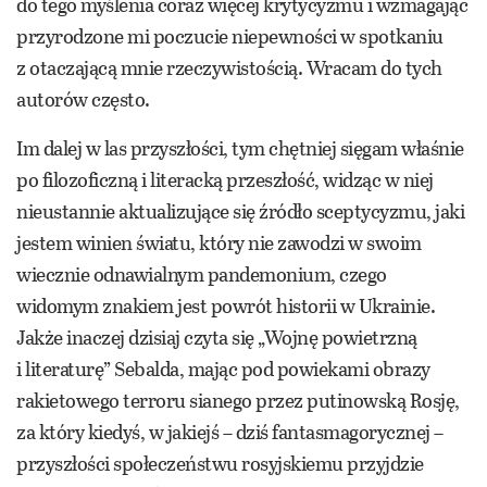
do tego myślenia coraz więcej krytycyzmu i wzmagając
przyrodzone mi poczucie niepewności w spotkaniu
z otaczającą mnie rzeczywistością. Wracam do tych
autorów często.
Im dalej w las przyszłości, tym chętniej sięgam właśnie
po filozoficzną i literacką przeszłość, widząc w niej
nieustannie aktualizujące się źródło sceptycyzmu, jaki
jestem winien światu, który nie zawodzi w swoim
wiecznie odnawialnym pandemonium, czego
widomym znakiem jest powrót historii w Ukrainie.
Jakże inaczej dzisiaj czyta się „Wojnę powietrzną
i literaturę” Sebalda, mając pod powiekami obrazy
rakietowego terroru sianego przez putinowską Rosję,
za który kiedyś, w jakiejś – dziś fantasmagorycznej –
przyszłości społeczeństwu rosyjskiemu przyjdzie