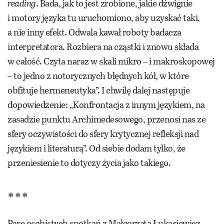
reading
. Bada, jak to jest zrobione, jakie dźwignie
i motory języka tu uruchomiono, aby uzyskać taki,
a nie inny efekt. Odwala kawał roboty badacza
interpretatora. Rozbiera na cząstki i znowu składa
w całość. Czyta naraz w skali mikro – i makroskopowej
– to jedno z notorycznych błędnych kół, w które
obfituje hermeneutyka”. I chwilę dalej następuje
dopowiedzenie: „Konfrontacja z innym językiem, na
zasadzie punktu Archimedesowego, przenosi nas ze
sfery oczywistości do sfery krytycznej refleksji nad
językiem i literaturą”. Od siebie dodam tylko, że
przeniesienie to dotyczy życia jako takiego.
***
Parę osobistych spotkań z Małgorzatą Łukasiewicz