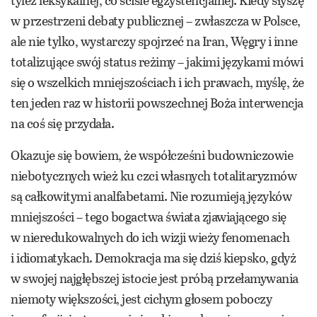
tyleż leksykalnej, co ściśle egzystencjalnej. Kiedy słyszę
w przestrzeni debaty publicznej – zwłaszcza w Polsce,
ale nie tylko, wystarczy spojrzeć na Iran, Węgry i inne
totalizujące swój status reżimy – jakimi językami mówi
się o wszelkich mniejszościach i ich prawach, myślę, że
ten jeden raz w historii powszechnej Boża interwencja
na coś się przydała.
Okazuje się bowiem, że współcześni budowniczowie
niebotycznych wież ku czci własnych totalitaryzmów
są całkowitymi analfabetami. Nie rozumieją języków
mniejszości – tego bogactwa świata zjawiającego się
w nieredukowalnych do ich wizji wieży fenomenach
i idiomatykach. Demokracja ma się dziś kiepsko, gdyż
w swojej najgłębszej istocie jest próbą przełamywania
niemoty większości, jest cichym głosem poboczy