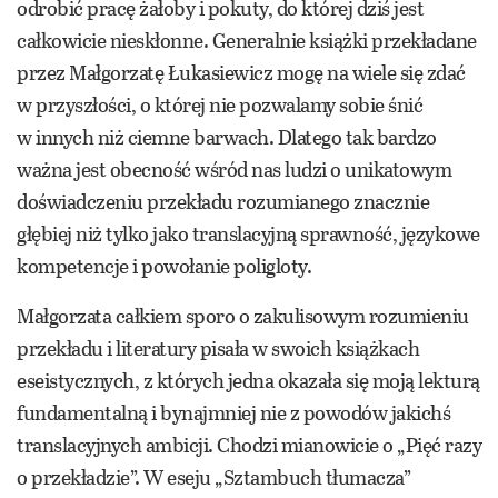
odrobić pracę żałoby i pokuty, do której dziś jest
całkowicie nieskłonne. Generalnie książki przekładane
przez Małgorzatę Łukasiewicz mogę na wiele się zdać
w przyszłości, o której nie pozwalamy sobie śnić
w innych niż ciemne barwach. Dlatego tak bardzo
ważna jest obecność wśród nas ludzi o unikatowym
doświadczeniu przekładu rozumianego znacznie
głębiej niż tylko jako translacyjną sprawność, językowe
kompetencje i powołanie poligloty.
Małgorzata całkiem sporo o zakulisowym rozumieniu
przekładu i literatury pisała w swoich książkach
eseistycznych, z których jedna okazała się moją lekturą
fundamentalną i bynajmniej nie z powodów jakichś
translacyjnych ambicji. Chodzi mianowicie o „Pięć razy
o przekładzie”. W eseju „Sztambuch tłumacza”