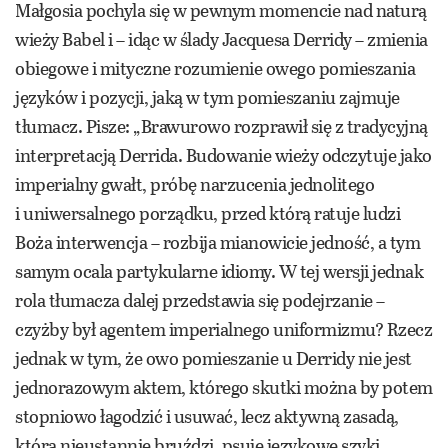
Małgosia pochyla się w pewnym momencie nad naturą
wieży Babel i – idąc w ślady Jacquesa Derridy – zmienia
obiegowe i mityczne rozumienie owego pomieszania
języków i pozycji, jaką w tym pomieszaniu zajmuje
tłumacz. Pisze: „Brawurowo rozprawił się z tradycyjną
interpretacją Derrida. Budowanie wieży odczytuje jako
imperialny gwałt, próbę narzucenia jednolitego
i uniwersalnego porządku, przed którą ratuje ludzi
Boża interwencja – rozbija mianowicie jedność, a tym
samym ocala partykularne idiomy. W tej wersji jednak
rola tłumacza dalej przedstawia się podejrzanie –
czyżby był agentem imperialnego uniformizmu? Rzecz
jednak w tym, że owo pomieszanie u Derridy nie jest
jednorazowym aktem, którego skutki można by potem
stopniowo łagodzić i usuwać, lecz aktywną zasadą,
która nieustannie bruździ, psuje językowe szyki,