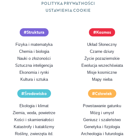
POLITYKA PRYWATNOŚCI
USTAWIENIA COOKIE
Struktura
Kosmos
Fizyka i matematyka
Układ Słoneczny
Chemia i biologia
Czarne dziury
Nauki o złożoności
Życie pozaziemskie
Sztuczna inteligencja
Ewolucja wszechświata
Ekonomia i rynki
Misje kosmiczne
Kultura i sztuka
Mapy nieba
Środowisko
Człowiek
Ekologia i klimat
Powstawanie gatunku
Ziemia, woda, powietrze
Mózg i umysł
Kości i skamieniałości
Geniusz i szaleństwo
Katastrofy i kataklizmy
Genetyka i fizjologia
Rośliny, zwierzęta itd.
Archeologia i futurologia