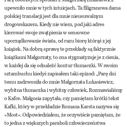
upewniło mnie w tych intuicjach. Ta filigranowa dama
polskiej translacji jest dla mnie nieusuwalnym
drogowskazem. Kiedy nie wiem, pod jaki adres
kierować swoje zwątpienia w sensowne
uporządkowanie świata, od razu biorę którąś z jej
książek. Na dobrą sprawę te przekłady są faktycznie
książkami Małgorzaty, to ona stygmatyzuje je z cienia,
w każdej da się odnaleźć kontur tłumaczki. W swoim
sztambuchu kiedyś zapisałem taki epizod: „Parę dni
temu zadzwoniła do mnie Małgorzata Łukasiewicz,
wybitna tłumaczka i wybitny człowiek. Rozmawialiśmy
o Kafce. Małgosia zapytała, czy pamiętam krótki tekst
Kafki, który w przekładzie Romana Karsta nazywa się
»Most«. Odpowiedziałem, że oczywiście pamiętam, że
to jedna z większych paraboli człowieczeństwa