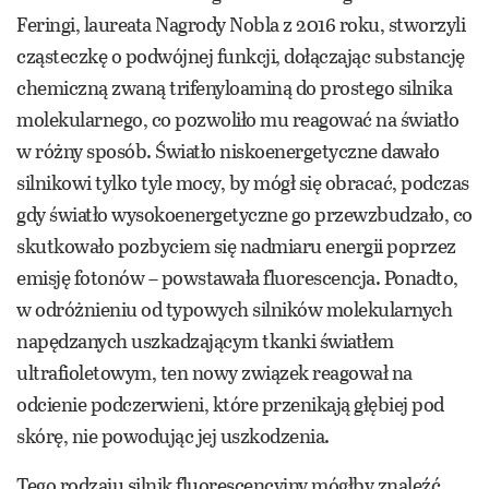
Feringi, laureata Nagrody Nobla z 2016 roku, stworzyli
cząsteczkę o podwójnej funkcji, dołączając substancję
chemiczną zwaną trifenyloaminą do prostego silnika
molekularnego, co pozwoliło mu reagować na światło
w różny sposób. Światło niskoenergetyczne dawało
silnikowi tylko tyle mocy, by mógł się obracać, podczas
gdy światło wysokoenergetyczne go przewzbudzało, co
skutkowało pozbyciem się nadmiaru energii poprzez
emisję fotonów – powstawała fluorescencja. Ponadto,
w odróżnieniu od typowych silników molekularnych
napędzanych uszkadzającym tkanki światłem
ultrafioletowym, ten nowy związek reagował na
odcienie podczerwieni, które przenikają głębiej pod
skórę, nie powodując jej uszkodzenia.
Tego rodzaju silnik fluorescencyjny mógłby znaleźć