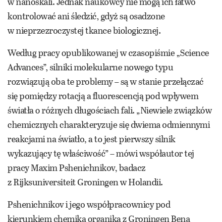
w nanoskali. Jednak naukowcy nie mogą ich łatwo
kontrolować ani śledzić, gdyż są osadzone
w nieprzezroczystej tkance biologicznej.
Według pracy opublikowanej w czasopiśmie „Science
Advances”, silniki molekularne nowego typu
rozwiązują oba te problemy – są w stanie przełączać
się pomiędzy rotacją a fluorescencją pod wpływem
światła o różnych długościach fali. „Niewiele związków
chemicznych charakteryzuje się dwiema odmiennymi
reakcjami na światło, a to jest pierwszy silnik
wykazujący tę właściwość” – mówi współautor tej
pracy Maxim Pshenichnikov, badacz
z Rijksuniversiteit Groningen w Holandii.
Pshenichnikov i jego współpracownicy pod
kierunkiem chemika organika z Groningen Bena