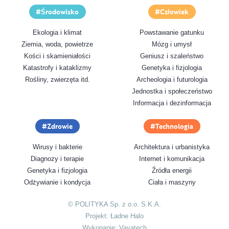
Środowisko
Człowiek
Ekologia i klimat
Powstawanie gatunku
Ziemia, woda, powietrze
Mózg i umysł
Kości i skamieniałości
Geniusz i szaleństwo
Katastrofy i kataklizmy
Genetyka i fizjologia
Rośliny, zwierzęta itd.
Archeologia i futurologia
Jednostka i społeczeństwo
Informacja i dezinformacja
Zdrowie
Technologia
Wirusy i bakterie
Architektura i urbanistyka
Diagnozy i terapie
Internet i komunikacja
Genetyka i fizjologia
Źródła energii
Odżywianie i kondycja
Ciała i maszyny
© POLITYKA Sp. z o.o. S.K.A.
Projekt:
Ładne Halo
Wykonanie:
Vavatech