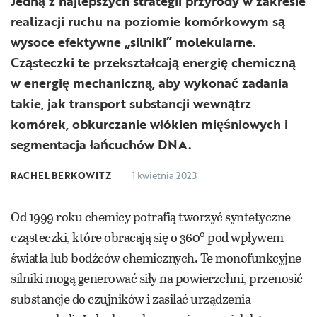
Jedną z najlepszych strategii przyrody w zakresie
realizacji ruchu na poziomie komórkowym są
wysoce efektywne „silniki” molekularne.
Cząsteczki te przekształcają energię chemiczną
w energię mechaniczną, aby wykonać zadania
takie, jak transport substancji wewnątrz
komórek, obkurczanie włókien mięśniowych i
segmentacja łańcuchów DNA.
RACHEL BERKOWITZ
1 kwietnia 2023
Od 1999 roku chemicy potrafią tworzyć syntetyczne
o
cząsteczki, które obracają się o 360
pod wpływem
światła lub bodźców chemicznych. Te monofunkcyjne
silniki mogą generować siły na powierzchni, przenosić
substancje do czujników i zasilać urządzenia