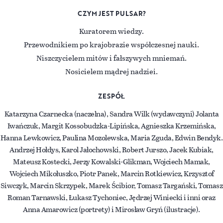
CZYM JEST PULSAR?
Kuratorem wiedzy.
Przewodnikiem po krajobrazie współczesnej nauki.
Niszczycielem mitów i fałszywych mniemań.
Nosicielem mądrej nadziei.
ZESPÓŁ
Katarzyna Czarnecka (naczelna), Sandra Wilk (wydawczyni) Jolanta
Iwańczuk, Margit Kossobudzka-Lipińska, Agnieszka Krzemińska,
Hanna Lewkowicz, Paulina Mozolewska, Maria Zguda, Edwin Bendyk.
Andrzej Hołdys, Karol Jałochowski, Robert Jurszo, Jacek Kubiak,
Mateusz Kostecki, Jerzy Kowalski-Glikman, Wojciech Mamak,
Wojciech Mikołuszko, Piotr Panek, Marcin Rotkiewicz, Krzysztof
Siwczyk, Marcin Skrzypek, Marek Ścibior, Tomasz Targański, Tomasz
Roman Tarnawski, Łukasz Tychoniec, Jędrzej Winiecki i inni oraz
Anna Amarowicz (portrety) i Mirosław Gryń (ilustracje).