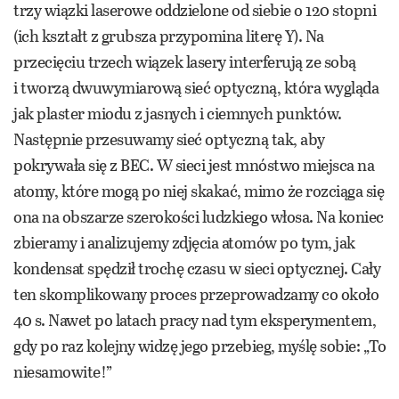
trzy wiązki laserowe oddzielone od siebie o 120 stopni
(ich kształt z grubsza przypomina literę Y). Na
przecięciu trzech wiązek lasery interferują ze sobą
i tworzą dwuwymiarową sieć optyczną, która wygląda
jak plaster miodu z jasnych i ciemnych punktów.
Następnie przesuwamy sieć optyczną tak, aby
pokrywała się z BEC. W sieci jest mnóstwo miejsca na
atomy, które mogą po niej skakać, mimo że rozciąga się
ona na obszarze szerokości ludzkiego włosa. Na koniec
zbieramy i analizujemy zdjęcia atomów po tym, jak
kondensat spędził trochę czasu w sieci optycznej. Cały
ten skomplikowany proces przeprowadzamy co około
40 s. Nawet po latach pracy nad tym eksperymentem,
gdy po raz kolejny widzę jego przebieg, myślę sobie: „To
niesamowite!”