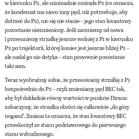
w kierunku P2, ale minimalnie ominęła P2 (co oznacza,
że kondensat ma nieco inny pęd, niż potrzebuje, aby
dotrzeć do P2), nic się nie stanie – jego stan kwantowy
pozostanie niezmieniony. Jeśli zaczniemy od nowa
i przesuniemy strzałkę jeszcze wolniej z P1 w kierunku
P2 po trajektorii, której koniec jest jeszcze bliżej P2 –
ale nadal go nie dotyka – stan ponownie pozostanie
taki sam.
Teraz wyobraźmy sobie, że przesuwamy strzałkę z P1
bezpośrednio do P2 – czyli zmieniamy pęd BEC tak,
aby był dokładnie równy wartości w punkcie Diraca:
zobaczymy, że strzałka obróci się całkowicie „do góry
nogami”. Zmiana ta oznacza, że stan kwantowy BEC
przeskoczył ze stanu podstawowego do pierwszego
stanu wzbudzonego.