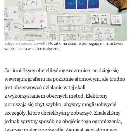
Zdjęcie Spencer Lowell
Notatki na ścianie pomagają m.in. ustawić
wiązki lasera w siatce optycznej.
Ja i inni fizycy chcielibyśmy zrozumieć, co dzieje się
wewnątrz grafenu na poziomie atomowym, ale trudno
jest obserwować działanie w tej skali
z wykorzystaniem obecnych metod. Elektrony
poruszają się zbyt szybko, abyśmy mogli uchwycić
szczegóły, które chcielibyśmy zobaczyć. Znaleźliśmy
jednak sprytny sposób na obejście tego ograniczenia,
tworząc materię ze światła. Zamiast sieci atomowej