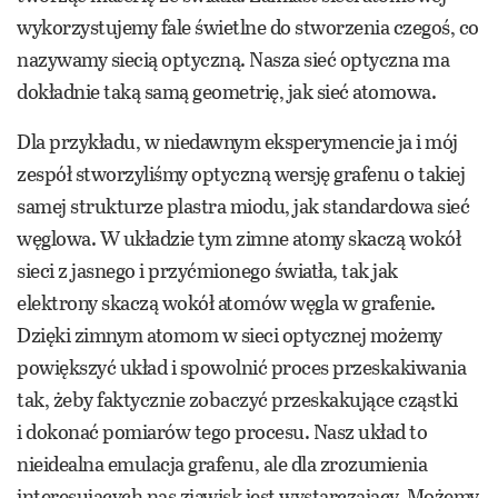
wykorzystujemy fale świetlne do stworzenia czegoś, co
nazywamy siecią optyczną. Nasza sieć optyczna ma
dokładnie taką samą geometrię, jak sieć atomowa.
Dla przykładu, w niedawnym eksperymencie ja i mój
zespół stworzyliśmy optyczną wersję grafenu o takiej
samej strukturze plastra miodu, jak standardowa sieć
węglowa. W układzie tym zimne atomy skaczą wokół
sieci z jasnego i przyćmionego światła, tak jak
elektrony skaczą wokół atomów węgla w grafenie.
Dzięki zimnym atomom w sieci optycznej możemy
powiększyć układ i spowolnić proces przeskakiwania
tak, żeby faktycznie zobaczyć przeskakujące cząstki
i dokonać pomiarów tego procesu. Nasz układ to
nieidealna emulacja grafenu, ale dla zrozumienia
interesujących nas zjawisk jest wystarczający. Możemy