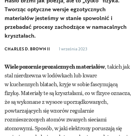
Hasło brzmi jak poezja, ale to „tylko” fizyka.
Tworząc optyczne wersje egzotycznych
materiałów jesteśmy w stanie spowolnić i
przebadać procesy zachodzące w namacalnych
kryształach.
CHARLES D. BROWN II
1 września 2023
Wiele pozornie prozaicznych materiałów
, takich jak
stal nierdzewna w lodówkach lub kwarc
w kuchennych blatach, kryje w sobie fascynującą
fizykę. Materiały te są kryształami, co w fizyce oznacza,
że są wykonane z wysoce uporządkowanych,
powtarzających się wzorów regularnie
rozmieszczonych atomów zwanych sieciami
atomowymi. Sposób, w jaki elektrony poruszają się