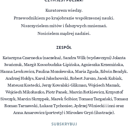
CZYM JEST PULSAR?
Kuratorem wiedzy.
Przewodnikiem po krajobrazie współczesnej nauki.
Niszczycielem mitów i fałszywych mniemań.
Nosicielem mądrej nadziei.
ZESPÓŁ
Katarzyna Czarnecka (naczelna), Sandra Wilk (wydawczyni) Jolanta
Iwańczuk, Margit Kossobudzka-Lipińska, Agnieszka Krzemińska,
Hanna Lewkowicz, Paulina Mozolewska, Maria Zguda, Edwin Bendyk.
Andrzej Hołdys, Karol Jałochowski, Robert Jurszo, Jacek Kubiak,
Mateusz Kostecki, Jerzy Kowalski-Glikman, Wojciech Mamak,
Wojciech Mikołuszko, Piotr Panek, Marcin Rotkiewicz, Krzysztof
Siwczyk, Marcin Skrzypek, Marek Ścibior, Tomasz Targański, Tomasz
Roman Tarnawski, Łukasz Tychoniec, Jędrzej Winiecki i inni oraz
Anna Amarowicz (portrety) i Mirosław Gryń (ilustracje).
SUBSKRYBUJ