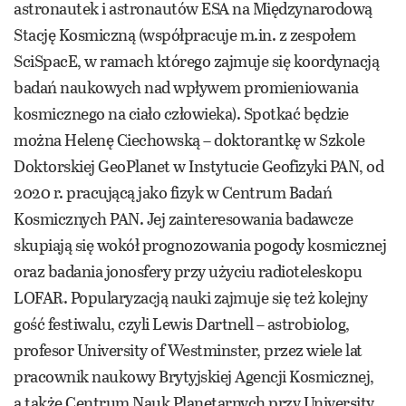
astronautek i astronautów ESA na Międzynarodową
Stację Kosmiczną (współpracuje m.in. z zespołem
SciSpacE, w ramach którego zajmuje się koordynacją
badań naukowych nad wpływem promieniowania
kosmicznego na ciało człowieka). Spotkać będzie
można Helenę Ciechowską – doktorantkę w Szkole
Doktorskiej GeoPlanet w Instytucie Geofizyki PAN, od
2020 r. pracującą jako fizyk w Centrum Badań
Kosmicznych PAN. Jej zainteresowania badawcze
skupiają się wokół prognozowania pogody kosmicznej
oraz badania jonosfery przy użyciu radioteleskopu
LOFAR. Popularyzacją nauki zajmuje się też kolejny
gość festiwalu, czyli Lewis Dartnell – astrobiolog,
profesor University of Westminster, przez wiele lat
pracownik naukowy Brytyjskiej Agencji Kosmicznej,
a także Centrum Nauk Planetarnych przy University