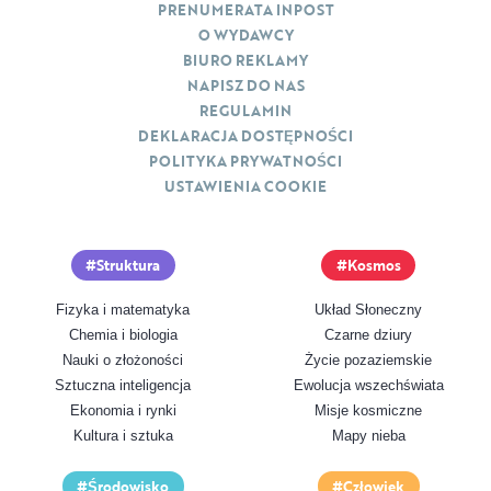
PRENUMERATA INPOST
O WYDAWCY
BIURO REKLAMY
NAPISZ DO NAS
REGULAMIN
DEKLARACJA DOSTĘPNOŚCI
POLITYKA PRYWATNOŚCI
USTAWIENIA COOKIE
Struktura
Kosmos
Fizyka i matematyka
Układ Słoneczny
Chemia i biologia
Czarne dziury
Nauki o złożoności
Życie pozaziemskie
Sztuczna inteligencja
Ewolucja wszechświata
Ekonomia i rynki
Misje kosmiczne
Kultura i sztuka
Mapy nieba
Środowisko
Człowiek