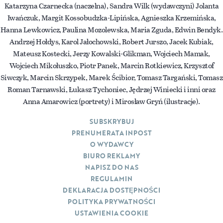
Katarzyna Czarnecka (naczelna), Sandra Wilk (wydawczyni) Jolanta
Iwańczuk, Margit Kossobudzka-Lipińska, Agnieszka Krzemińska,
Hanna Lewkowicz, Paulina Mozolewska, Maria Zguda, Edwin Bendyk.
Andrzej Hołdys, Karol Jałochowski, Robert Jurszo, Jacek Kubiak,
Mateusz Kostecki, Jerzy Kowalski-Glikman, Wojciech Mamak,
Wojciech Mikołuszko, Piotr Panek, Marcin Rotkiewicz, Krzysztof
Siwczyk, Marcin Skrzypek, Marek Ścibior, Tomasz Targański, Tomasz
Roman Tarnawski, Łukasz Tychoniec, Jędrzej Winiecki i inni oraz
Anna Amarowicz (portrety) i Mirosław Gryń (ilustracje).
SUBSKRYBUJ
PRENUMERATA INPOST
O WYDAWCY
BIURO REKLAMY
NAPISZ DO NAS
REGULAMIN
DEKLARACJA DOSTĘPNOŚCI
POLITYKA PRYWATNOŚCI
USTAWIENIA COOKIE