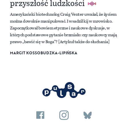
przyszłość ludzkości
Amerykański biotechnolog Craig Venter uważał, że życiem
można dowolnie manipulować. I wsadził kij w mrowisko.
Zapoczątkował bowiem etyczne i naukowe dyskusje, w
których podstawowe pytanie brzmiało: czy naukowcy mają
prawo „bawić się w Boga”? [Artykuł także do słuchania]
MARGIT KOSSOBUDZKA-LIPIŃSKA