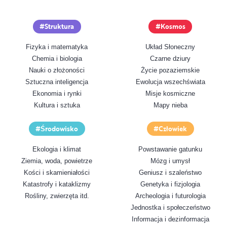
Struktura
Kosmos
Fizyka i matematyka
Układ Słoneczny
Chemia i biologia
Czarne dziury
Nauki o złożoności
Życie pozaziemskie
Sztuczna inteligencja
Ewolucja wszechświata
Ekonomia i rynki
Misje kosmiczne
Kultura i sztuka
Mapy nieba
Środowisko
Człowiek
Ekologia i klimat
Powstawanie gatunku
Ziemia, woda, powietrze
Mózg i umysł
Kości i skamieniałości
Geniusz i szaleństwo
Katastrofy i kataklizmy
Genetyka i fizjologia
Rośliny, zwierzęta itd.
Archeologia i futurologia
Jednostka i społeczeństwo
Informacja i dezinformacja