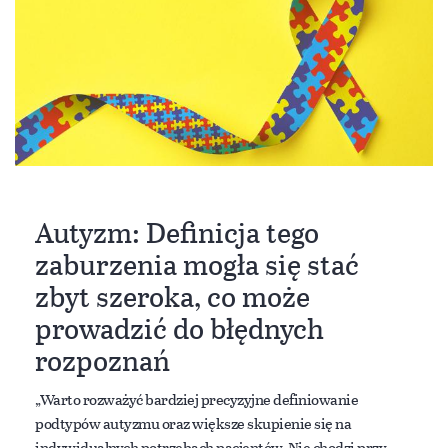
Autyzm: Definicja tego
zaburzenia mogła się stać
zbyt szeroka, co może
prowadzić do błędnych
rozpoznań
„Warto rozważyć bardziej precyzyjne definiowanie
podtypów autyzmu oraz większe skupienie się na
indywidualnych potrzebach pacjentów. Nie chodzi przy