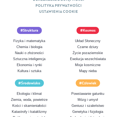
POLITYKA PRYWATNOŚCI
USTAWIENIA COOKIE
Struktura
Kosmos
Fizyka i matematyka
Układ Słoneczny
Chemia i biologia
Czarne dziury
Nauki o złożoności
Życie pozaziemskie
Sztuczna inteligencja
Ewolucja wszechświata
Ekonomia i rynki
Misje kosmiczne
Kultura i sztuka
Mapy nieba
Środowisko
Człowiek
Ekologia i klimat
Powstawanie gatunku
Ziemia, woda, powietrze
Mózg i umysł
Kości i skamieniałości
Geniusz i szaleństwo
Katastrofy i kataklizmy
Genetyka i fizjologia