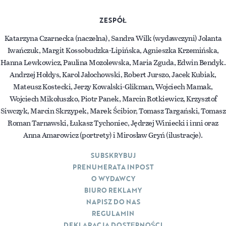
ZESPÓŁ
Katarzyna Czarnecka (naczelna), Sandra Wilk (wydawczyni) Jolanta
Iwańczuk, Margit Kossobudzka-Lipińska, Agnieszka Krzemińska,
Hanna Lewkowicz, Paulina Mozolewska, Maria Zguda, Edwin Bendyk.
Andrzej Hołdys, Karol Jałochowski, Robert Jurszo, Jacek Kubiak,
Mateusz Kostecki, Jerzy Kowalski-Glikman, Wojciech Mamak,
Wojciech Mikołuszko, Piotr Panek, Marcin Rotkiewicz, Krzysztof
Siwczyk, Marcin Skrzypek, Marek Ścibior, Tomasz Targański, Tomasz
Roman Tarnawski, Łukasz Tychoniec, Jędrzej Winiecki i inni oraz
Anna Amarowicz (portrety) i Mirosław Gryń (ilustracje).
SUBSKRYBUJ
PRENUMERATA INPOST
O WYDAWCY
BIURO REKLAMY
NAPISZ DO NAS
REGULAMIN
DEKLARACJA DOSTĘPNOŚCI