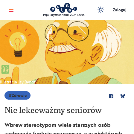
Zaloguj
Popularyzator Nauki 2024 i 2025
Ilustracja Jay Bendt
Zdrowie
Nie lekceważmy seniorów
Wbrew stereotypom wiele starszych osób
zachowuje funkcje poznawcze, a w niektórych