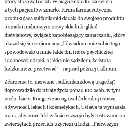
który stosował od lat. W ciągu kilku dni sześcioro
z tych pacjentów zmarło. Firma farmaceutyczna
produkująca sulfanilamid dodała do swojego produktu
o smaku malinowym nowy składnik: glikol
dietylenowy, związek zapobiegający zamarzaniu, który
okazał się śmiercionośny. „Uświadomienie sobie tego
spowodowało u mnie takie dni i noce psychicznej
i duchowej udręki, o jakiej nie sądziłem, że istota
ludzka może przetrwać” – napisał później Calhoun.
Zdarzenie to, nazwane „sulfanilamidową tragedią”,
doprowadziło do utraty życia ponad 100 osób, w tym
wielu dzieci. Kongres zareagował federalną ustawą
o żywności, lekach i kosmetykach. Ustawa ta wymagała
m.in., aby nowe leki w fazie rozwoju były testowane na
zwierzętach przed ich użyciem u ludzi. „Pierwszym