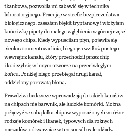
tkankową, pozwoliła mi zabawić się w technika
laboratoryjnego. Pracując w strefie bezpieczeństwa
biologicznego, zassałam błękit tryptanowy i włożyłam
końcówkę pipety do małego wgłębienia w górnej części
nowego chipa. Kiedy wypuściłam płyn, pojawiła się
cienka atramentowa linia, biegnąca wzdłuż pustego
wewnątrz kanału, który przechodził przez chip
i kończył się w innym otworze na przeciwległym
końcu. Poniżej niego przebiegał drugi kanał,
oddzielony porowatą błoną.
Prawdziwi badawcze wprowadzają do takich kanałów
na chipach nie barwnik, ale ludzkie komórki. Można
połączyć ze sobą kilka chipów wyposażonych w różne
rodzaje komórek i tkanek, typowych dla różnych
narządów, odtwarzając w ten sposób całe układy.