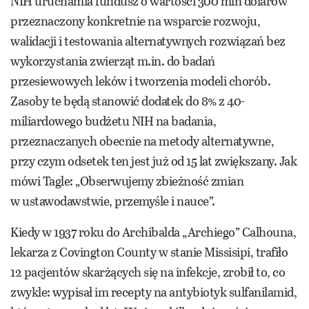
NIH uruchamia fundusz o wartości 300 mln dolarów
przeznaczony konkretnie na wsparcie rozwoju,
walidacji i testowania alternatywnych rozwiązań bez
wykorzystania zwierząt m.in. do badań
przesiewowych leków i tworzenia modeli chorób.
Zasoby te będą stanowić dodatek do 8% z 40-
miliardowego budżetu NIH na badania,
przeznaczanych obecnie na metody alternatywne,
przy czym odsetek ten jest już od 15 lat zwiększany. Jak
mówi Tagle: „Obserwujemy zbieżność zmian
w ustawodawstwie, przemyśle i nauce”.
Kiedy w 1937 roku do Archibalda „Archiego” Calhouna,
lekarza z Covington County w stanie Missisipi, trafiło
12 pacjentów skarżących się na infekcje, zrobił to, co
zwykle: wypisał im recepty na antybiotyk sulfanilamid,