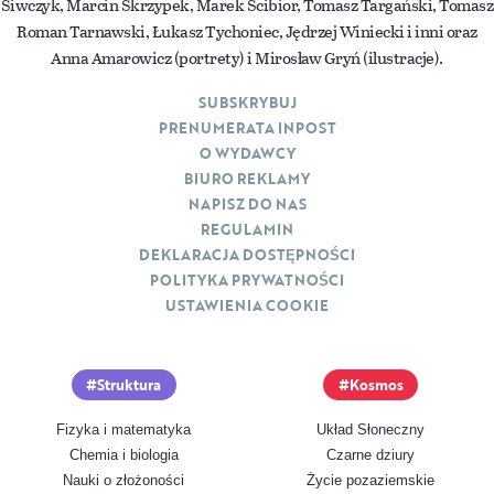
Siwczyk, Marcin Skrzypek, Marek Ścibior, Tomasz Targański, Tomasz
Roman Tarnawski, Łukasz Tychoniec, Jędrzej Winiecki i inni oraz
Anna Amarowicz (portrety) i Mirosław Gryń (ilustracje).
SUBSKRYBUJ
PRENUMERATA INPOST
O WYDAWCY
BIURO REKLAMY
NAPISZ DO NAS
REGULAMIN
DEKLARACJA DOSTĘPNOŚCI
POLITYKA PRYWATNOŚCI
USTAWIENIA COOKIE
Struktura
Kosmos
Fizyka i matematyka
Układ Słoneczny
Chemia i biologia
Czarne dziury
Nauki o złożoności
Życie pozaziemskie