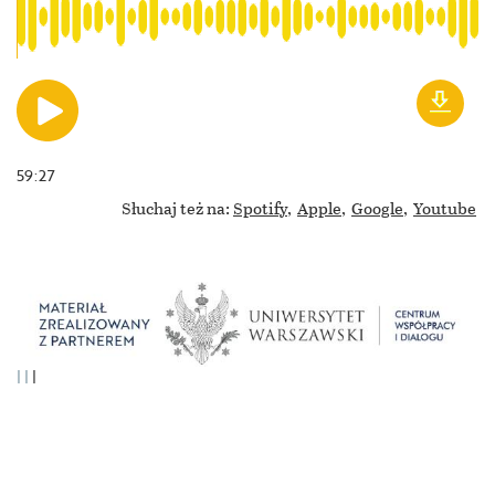
59:27
Słuchaj też na:
Spotify,
Apple,
Google,
Youtube
|
|