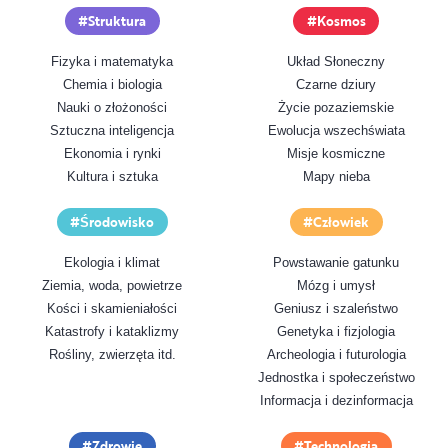
Struktura
Kosmos
Fizyka i matematyka
Układ Słoneczny
Chemia i biologia
Czarne dziury
Nauki o złożoności
Życie pozaziemskie
Sztuczna inteligencja
Ewolucja wszechświata
Ekonomia i rynki
Misje kosmiczne
Kultura i sztuka
Mapy nieba
Środowisko
Człowiek
Ekologia i klimat
Powstawanie gatunku
Ziemia, woda, powietrze
Mózg i umysł
Kości i skamieniałości
Geniusz i szaleństwo
Katastrofy i kataklizmy
Genetyka i fizjologia
Rośliny, zwierzęta itd.
Archeologia i futurologia
Jednostka i społeczeństwo
Informacja i dezinformacja
Zdrowie
Technologia