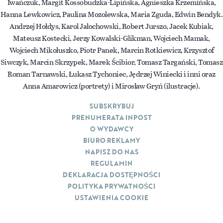
Iwańczuk, Margit Kossobudzka-Lipińska, Agnieszka Krzemińska,
Hanna Lewkowicz, Paulina Mozolewska, Maria Zguda, Edwin Bendyk.
Andrzej Hołdys, Karol Jałochowski, Robert Jurszo, Jacek Kubiak,
Mateusz Kostecki, Jerzy Kowalski-Glikman, Wojciech Mamak,
Wojciech Mikołuszko, Piotr Panek, Marcin Rotkiewicz, Krzysztof
Siwczyk, Marcin Skrzypek, Marek Ścibior, Tomasz Targański, Tomasz
Roman Tarnawski, Łukasz Tychoniec, Jędrzej Winiecki i inni oraz
Anna Amarowicz (portrety) i Mirosław Gryń (ilustracje).
SUBSKRYBUJ
PRENUMERATA INPOST
O WYDAWCY
BIURO REKLAMY
NAPISZ DO NAS
REGULAMIN
DEKLARACJA DOSTĘPNOŚCI
POLITYKA PRYWATNOŚCI
USTAWIENIA COOKIE