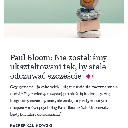
Paul Bloom: Nie zostaliśmy
ukształtowani tak, by stale
odczuwać szczęście
Gdy sytuacja – jakakolwiek – się nie zmienia, zaczynamy się
nudzić. Psycholodzy nazywają to bieżnią hedonistyczną:
biegniemy coraz szybciej, ale zostajemy w tym samym
miejscu – mówi psycholog Paul Bloom z Yale University.
[Artykuł także do słuchania]
KASPER KALINOWSKI