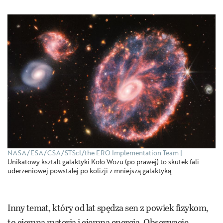
NASA/ESA/CSA/STScI/the ERO Implementation Team
Unikatowy kształt galaktyki Koło Wozu (po prawej) to skutek fali
uderzeniowej powstałej po kolizji z mniejszą galaktyką.
Inny temat, który od lat spędza sen z powiek fizykom,
to ciemna materia i ciemna energia. Obserwacje