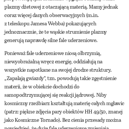
plazmy dżetowej z otaczającą materią. Mamy jednak
coraz więcej danych obserwacyjnych (m.in.
z teleskopu Jamesa Webba) pokazujących
jednoznacznie, że te wąskie strumienie plazmy
generują naprawdę silne fale uderzeniowe.
Ponieważ fale uderzeniowe niosą olbrzymią,
niewyobrażalną wręcz energię, oddziałują na
wszystkie napotkane na swojej drodze struktury.
„Zapalają gwiazdy”, tzn. powodują takie zgęstnienie
materii, że w obiekcie dochodzi do
samopodtrzymującej się reakcji jądrowej. Niby
kosmiczny rzeźbiarz kształtują materię całych mgławic
(patrz: piękne zdjęcia pary obiektów HH 49/50, znanej
jako Kosmiczne Tornado). Bez cienia przesady można
powiedzieć, że duże fale uderzeniowe zmieniają