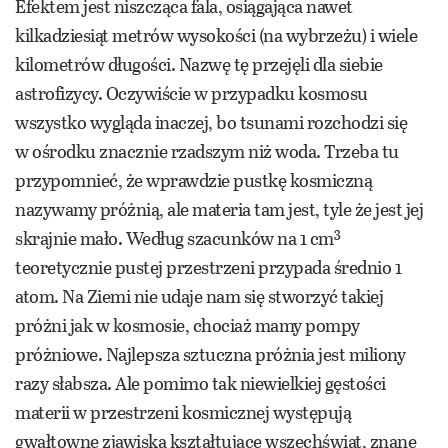
Efektem jest niszcząca fala, osiągająca nawet
kilkadziesiąt metrów wysokości (na wybrzeżu) i wiele
kilometrów długości. Nazwę tę przejęli dla siebie
astrofizycy. Oczywiście w przypadku kosmosu
wszystko wygląda inaczej, bo tsunami rozchodzi się
w ośrodku znacznie rzadszym niż woda. Trzeba tu
przypomnieć, że wprawdzie pustkę kosmiczną
nazywamy próżnią, ale materia tam jest, tyle że jest jej
3
skrajnie mało. Według szacunków na 1 cm
teoretycznie pustej przestrzeni przypada średnio 1
atom. Na Ziemi nie udaje nam się stworzyć takiej
próżni jak w kosmosie, chociaż mamy pompy
próżniowe. Najlepsza sztuczna próżnia jest miliony
razy słabsza. Ale pomimo tak niewielkiej gęstości
materii w przestrzeni kosmicznej występują
gwałtowne zjawiska kształtujące wszechświat, znane