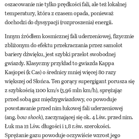
oszacowanie nie tylko prędkości fali, ale też lokalnej
temperatury, która z czasem opada, ponieważ
dochodzi do dyssypacji (rozproszenia) energii.
Innym źródłem kosmicznej fali uderzeniowej, fizycznie
zbliżonym do efektu przekraczania przez samolot
bariery dźwięku, jest szybki przelot swobodnej
gwiazdy. Klasyczny przykład to gwiazda Kappa
Kasjopei (k Cas) o średnicy mniej więcej 80 razy
większej od Słońca. Ten gorący supergigant porusza się
z szybkością 1100 km/s (3,96 mln km/h), sprężając
przed sobą gaz międzygwiazdowy, co powoduje
powstawanie przed nim łukowej fali uderzeniowej
(ang.
bow shock
), zaczynającej się ok. 4 l.św. przed nim.
Łuk ma 12 l.św. długości i 1,8 r.św. szerokości.
Sprężanie gazu powoduje oczywiście wzrost jego