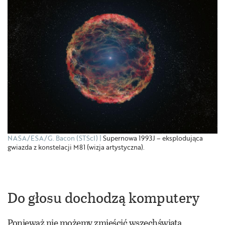
NASA/ESA/G. Bacon (STScI)
Supernowa 1993J – eksplodująca
gwiazda z konstelacji M81 (wizja artystyczna).
Do głosu dochodzą komputery
Ponieważ nie możemy zmieścić wszechświata