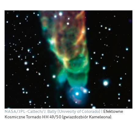
NASA/JPL-Caltech/J. Bally (Univesity of Colorado)
Efektowne
Kosmiczne Tornado HH 49/50 (gwiazdozbiór Kameleona).