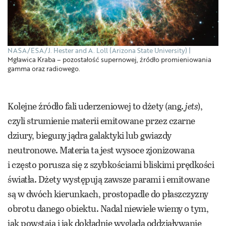
NASA/ESA/J. Hester and A. Loll (Arizona State University)
Mgławica Kraba – pozostałość supernowej, źródło promieniowania
gamma oraz radiowego.
Kolejne źródło fali uderzeniowej to dżety (ang.
jets
),
czyli strumienie materii emitowane przez czarne
dziury, bieguny jądra galaktyki lub gwiazdy
neutronowe. Materia ta jest wysoce zjonizowana
i często porusza się z szybkościami bliskimi prędkości
światła. Dżety występują zawsze parami i emitowane
są w dwóch kierunkach, prostopadle do płaszczyzny
obrotu danego obiektu. Nadal niewiele wiemy o tym,
jak powstają i jak dokładnie wygląda oddziaływanie