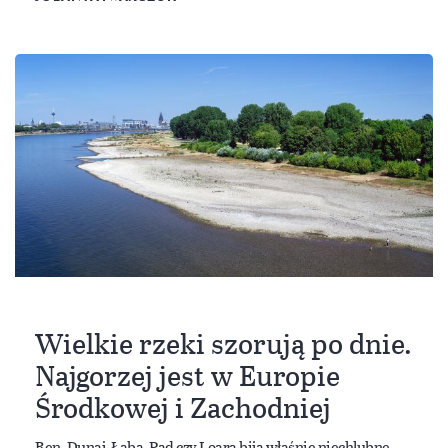
Wielkie rzeki szorują po dnie.
Najgorzej jest w Europie
Środkowej i Zachodniej
Ren, Dunaj, Łaba, Pad czy Loara biją właśnie niechlubne