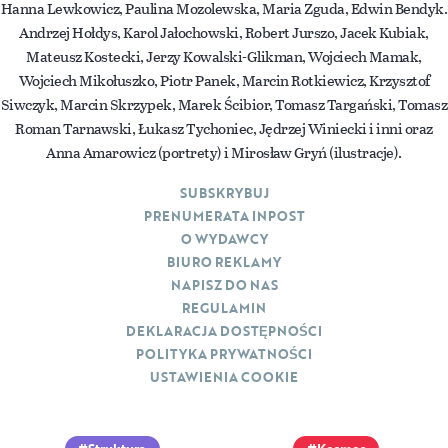
Hanna Lewkowicz, Paulina Mozolewska, Maria Zguda, Edwin Bendyk.
Andrzej Hołdys, Karol Jałochowski, Robert Jurszo, Jacek Kubiak,
Mateusz Kostecki, Jerzy Kowalski-Glikman, Wojciech Mamak,
Wojciech Mikołuszko, Piotr Panek, Marcin Rotkiewicz, Krzysztof
Siwczyk, Marcin Skrzypek, Marek Ścibior, Tomasz Targański, Tomasz
Roman Tarnawski, Łukasz Tychoniec, Jędrzej Winiecki i inni oraz
Anna Amarowicz (portrety) i Mirosław Gryń (ilustracje).
SUBSKRYBUJ
PRENUMERATA INPOST
O WYDAWCY
BIURO REKLAMY
NAPISZ DO NAS
REGULAMIN
DEKLARACJA DOSTĘPNOŚCI
POLITYKA PRYWATNOŚCI
USTAWIENIA COOKIE