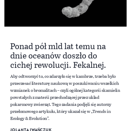
Ponad pół mld lat temu na
dnie oceanów doszło do
cichej rewolucji. Fekalnej.
Aby odtworzyć to, co zdarzyło się w kambrze, trzeba było
przeczesać literaturę naukową w poszukiwaniu wszelkich
wzmianek o bromalitach – czyli ogólnej kategorii skamielin
powstałych z materii przechodzącej przez układ
pokarmowy zwierząt. Tego zadania podjęli się autorzy
przełomowego artykułu, który ukazał się w „Trends in
Ecology & Evolution”.
JOLANTA IWAŃCZUK