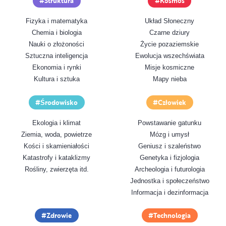
Struktura
Kosmos
Fizyka i matematyka
Układ Słoneczny
Chemia i biologia
Czarne dziury
Nauki o złożoności
Życie pozaziemskie
Sztuczna inteligencja
Ewolucja wszechświata
Ekonomia i rynki
Misje kosmiczne
Kultura i sztuka
Mapy nieba
Środowisko
Człowiek
Ekologia i klimat
Powstawanie gatunku
Ziemia, woda, powietrze
Mózg i umysł
Kości i skamieniałości
Geniusz i szaleństwo
Katastrofy i kataklizmy
Genetyka i fizjologia
Rośliny, zwierzęta itd.
Archeologia i futurologia
Jednostka i społeczeństwo
Informacja i dezinformacja
Zdrowie
Technologia