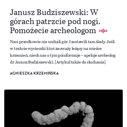
Janusz Budziszewski: W
górach patrzcie pod nogi.
Pomożecie archeologom
Nasi przodkowie nie unikali gór. I zostawili tam ślady. Jeśli
w trakcie wycieczki ktoś zauważy leżący na ścieżce
krzemień, niech nas o tym poinformuje – apeluje archeolog
dr Janusz Budziszewski. [Artykuł także do słuchania]
AGNIESZKA KRZEMIŃSKA