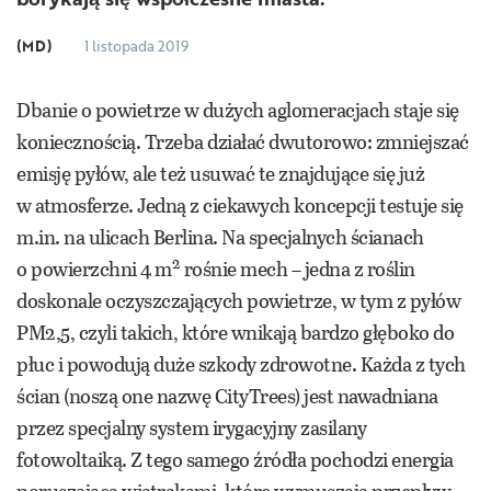
(MD)
1 listopada 2019
Dbanie o powietrze w dużych aglomeracjach staje się
koniecznością. Trzeba działać dwutorowo: zmniejszać
emisję pyłów, ale też usuwać te znajdujące się już
w atmosferze. Jedną z ciekawych koncepcji testuje się
m.in. na ulicach Berlina. Na specjalnych ścianach
2
o powierzchni 4 m
rośnie mech – jedna z roślin
doskonale oczyszczających powietrze, w tym z pyłów
PM2,5, czyli takich, które wnikają bardzo głęboko do
płuc i powodują duże szkody zdrowotne. Każda z tych
ścian (noszą one nazwę CityTrees) jest nawadniana
przez specjalny system irygacyjny zasilany
fotowoltaiką. Z tego samego źródła pochodzi energia