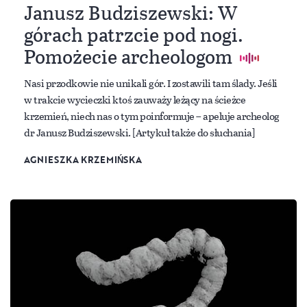
Janusz Budziszewski: W
górach patrzcie pod nogi.
Pomożecie archeologom
Nasi przodkowie nie unikali gór. I zostawili tam ślady. Jeśli
w trakcie wycieczki ktoś zauważy leżący na ścieżce
krzemień, niech nas o tym poinformuje – apeluje archeolog
dr Janusz Budziszewski. [Artykuł także do słuchania]
AGNIESZKA KRZEMIŃSKA