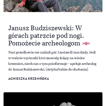
Janusz Budziszewski: W
górach patrzcie pod nogi.
Pomożecie archeologom
Nasi przodkowie nie unikali gór. I zostawili tam ślady. Jeśli
w trakcie wycieczki ktoś zauważy leżący na ścieżce
krzemień, niech nas o tym poinformuje – apeluje archeolog
dr Janusz Budziszewski. [Artykuł także do słuchania]
AGNIESZKA KRZEMIŃSKA