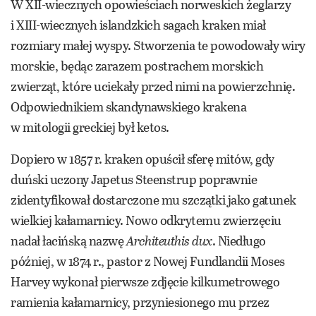
W XII-wiecznych opowieściach norweskich żeglarzy
i XIII-wiecznych islandzkich sagach kraken miał
rozmiary małej wyspy. Stworzenia te powodowały wiry
morskie, będąc zarazem postrachem morskich
zwierząt, które uciekały przed nimi na powierzchnię.
Odpowiednikiem skandynawskiego krakena
w mitologii greckiej był ketos.
Dopiero w 1857 r. kraken opuścił sferę mitów, gdy
duński uczony Japetus Steenstrup poprawnie
zidentyfikował dostarczone mu szczątki jako gatunek
wielkiej kałamarnicy. Nowo odkrytemu zwierzęciu
nadał łacińską nazwę
Architeuthis dux
. Niedługo
później, w 1874 r., pastor z Nowej Fundlandii Moses
Harvey wykonał pierwsze zdjęcie kilkumetrowego
ramienia kałamarnicy, przyniesionego mu przez