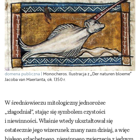
domena publiczna
Monocheros. Ilustracja z „Der naturen bloeme”
Jacoba van Maerlanta, ok. 1350 r.
W średniowieczu mitologiczny jednorożec
„złagodniał”, stając się symbolem czystości
i niewinności. Właśnie wtedy ukształtował się
ostatecznie jego wizerunek znany nam dzisiaj, a więc
białego szlachetnego, niewinnego zwierzęcia z jednym