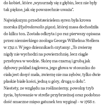
do kobiet, które „wynurzały się z głębin, lecz nie były
tak piękne, jak się powszechnie uważa”.
Największym przedstawicielem syren była krowa
morska (
Hydrodamalis gigas
), której masa dochodziła
do kilku ton. Została odkryta i po raz pierwszy opisana
przez niemieckiego zoologa Georga Wilhelma Stellera
w 1741 r. W jego dziennikach czytamy: „To zwierzę
nigdy nie wychodzi na powierzchnię, lecz ciągle
przebywa w wodzie. Skórę ma czarną i grubą jak
dębowy pokład żaglowca, jego głowa w stosunku do
ciała jest dosyć mała, zwierzę nie ma zębów, tylko dwie
płaskie białe kości, jedną u góry, drugą u dołu”.
Niestety, ze względu na roślinożerny, powolny tryb
życia, bytowanie w strefie przybrzeżnej oraz podobno
dość smaczne mięso gatunek ten wyginął – w 1768 r.