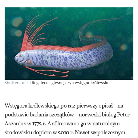
Shutterstock
Regalecus glesne, czyli wstęgor królewski.
Wstęgora królewskiego po raz pierwszy opisał – na
podstawie badania szczątków – norweski biolog Peter
Ascanius w 1772 r. A sfilmowano go w naturalnym
środowisku dopiero w 2010 r. Nawet współczesnym