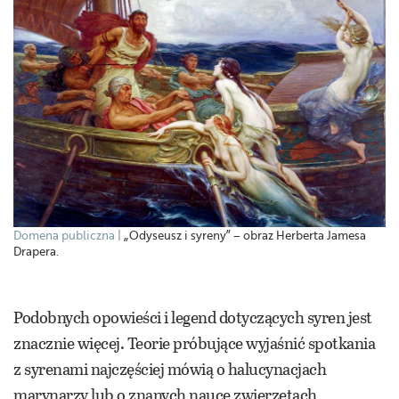
Domena publiczna
„Odyseusz i syreny” – obraz Herberta Jamesa
Drapera.
Podobnych opowieści i legend dotyczących syren jest
znacznie więcej. Teorie próbujące wyjaśnić spotkania
z syrenami najczęściej mówią o halucynacjach
marynarzy lub o znanych nauce zwierzętach