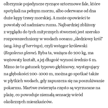
olbrzymie pojedyncze ryczące sztormowe fale, które
spotykali na pełnym morzu, albo oderwane od dna
duże kępy trawy morskiej. A może opowieści te
powstały od nadmiaru rumu. Najbardziej zbliżony
z wyglądu do tych mitycznych stworzeń jest szeroko
rozpowszechniony w wodach oceanu „śledziowy król”
(ang.
king of herrings
), czyli wstęgor królewski
(
Regalecus glesne
). Ryba ta, ważąca do 200 kg, ma
wężowaty kształt, a jej długość wynosi średnio 6 m.
Mimo że to gatunek typowo głębinowy, występujący
na głębokości 200– 1000 m, można go spotkać także
w płytkich wodach, gdy zapuszcza się na poszukiwanie
pokarmu. Martwe zwierzęta często są wyrzucane na
plażę, co powoduje niemałą sensację wśród
okolicznych mieszkańców.