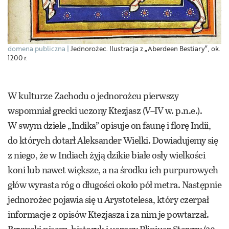
domena publiczna
Jednorożec. Ilustracja z „Aberdeen Bestiary”, ok.
1200 r.
W kulturze Zachodu o jednorożcu pierwszy
wspomniał grecki uczony Ktezjasz (V–IV w. p.n.e.).
W swym dziele „Indika” opisuje on faunę i florę Indii,
do których dotarł Aleksander Wielki. Dowiadujemy się
z niego, że w Indiach żyją dzikie białe osły wielkości
koni lub nawet większe, a na środku ich purpurowych
głów wyrasta róg o długości około pół metra. Następnie
jednorożec pojawia się u Arystotelesa, który czerpał
informacje z opisów Ktezjasza i za nim je powtarzał.