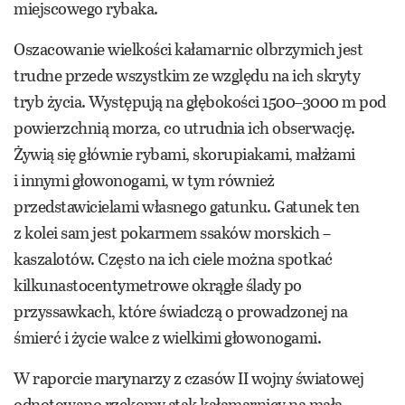
miejscowego rybaka.
Oszacowanie wielkości kałamarnic olbrzymich jest
trudne przede wszystkim ze względu na ich skryty
tryb życia. Występują na głębokości 1500–3000 m pod
powierzchnią morza, co utrudnia ich obserwację.
Żywią się głównie rybami, skorupiakami, małżami
i innymi głowonogami, w tym również
przedstawicielami własnego gatunku. Gatunek ten
z kolei sam jest pokarmem ssaków morskich –
kaszalotów. Często na ich ciele można spotkać
kilkunastocentymetrowe okrągłe ślady po
przyssawkach, które świadczą o prowadzonej na
śmierć i życie walce z wielkimi głowonogami.
W raporcie marynarzy z czasów II wojny światowej
odnotowano rzekomy atak kałamarnicy na małą