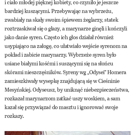
i ciało młodej pięknej kobiety, co czyniło je jeszcze
bardziej kuszącymi. Przebywając na wybrzeżu,
zwabiały na skały swoim śpiewem żeglarzy, statek
roztrzaskiwał się o głazy, a marynarze ginęli i kończyli
jako danie syren. Często ich głos działał również
usypiająco na załogę, co ułatwiało wejście syrenom na
pokład i zabicie marynarzy. Wybrzeże syren było
usiane białymi kośćmi i suszącymi się na słońcu
skórami nieszczęśników. Syreny wg „Odysei” Homera
zamieszkiwały wysepkę znajdującą się w Cieśninie
Mesyńskiej. Odyseusz, by uniknąć niebezpieczeństwa,
rozkazał marynarzom zatkać uszy woskiem, a sam
kazał się przywiązać do masztu i ignorować swoje
rozkazy.