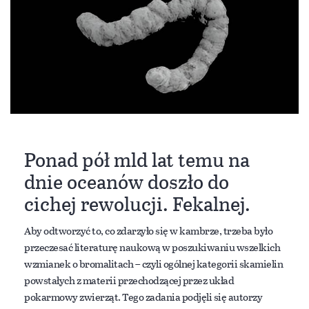
Ponad pół mld lat temu na
dnie oceanów doszło do
cichej rewolucji. Fekalnej.
Aby odtworzyć to, co zdarzyło się w kambrze, trzeba było
przeczesać literaturę naukową w poszukiwaniu wszelkich
wzmianek o bromalitach – czyli ogólnej kategorii skamielin
powstałych z materii przechodzącej przez układ
pokarmowy zwierząt. Tego zadania podjęli się autorzy