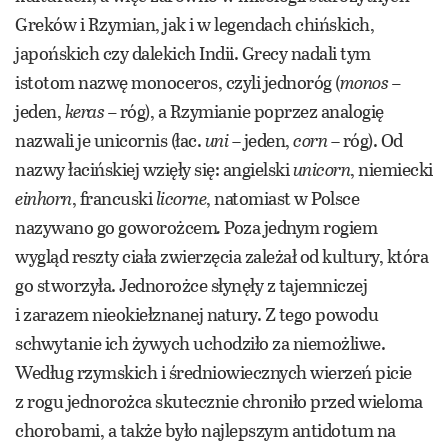
Greków i Rzymian, jak i w legendach chińskich,
japońskich czy dalekich Indii. Grecy nadali tym
istotom nazwę monoceros, czyli jednoróg (
monos –
jeden,
keras –
róg), a Rzymianie poprzez analogię
nazwali je unicornis (łac.
uni
– jeden,
corn
– róg). Od
nazwy łacińskiej wzięły się: angielski
unicorn
, niemiecki
einhorn
, francuski
licorne
, natomiast w Polsce
nazywano go goworożcem
.
Poza jednym rogiem
wygląd reszty ciała zwierzęcia zależał od kultury, która
go stworzyła. Jednorożce słynęły z tajemniczej
i zarazem nieokiełznanej natury. Z tego powodu
schwytanie ich żywych uchodziło za niemożliwe.
Według rzymskich i średniowiecznych wierzeń picie
z rogu jednorożca skutecznie chroniło przed wieloma
chorobami, a także było najlepszym antidotum na