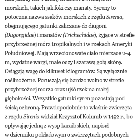
morskich, takich jak foki czy manaty. Syreny to
potoczna nazwa ssaków morskich z rzędu
Sirenia
,
obejmującego gatunki zaliczane do diugoni
(Dugongidae
) i manatów
(Trichechidae
), żyjące w strefie
przybrzeżnej mórz tropikalnych i w rzekach Ameryki
Południowej. Mają wrzecionowate ciało mierzące 2–4
m, wydatne wargi, małe oczy i szarawą gołą skórę.
Osiągają wagę do kilkuset kilogramów. Są wyłącznie
roślinożerne. Poruszają się bardzo wolno w strefie
przybrzeżnej morza oraz ujść rzek na małej
głębokości. Wszystkie gatunki syren pozostają pod
ścisłą ochroną. Prawdopodobnie to właśnie zwierzęta
z rzędu
Sirenia
widział Krzysztof Kolumb w 1492 r., bo
opływając jedną z wysp karaibskich, napisał
w dzienniku pokładowym o zwierzętach podobnych