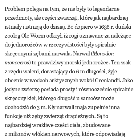
Problem polega na tym, że nie były to legendarne
przedmioty, ale części zwierząt, które jak najbardziej
istniały i istnieją do dzisiaj. Bo dopiero w 1638 r. duński
zoolog Ole Worm odkrył, iż rogi uznawane za należące
do jednorożców w rzeczywistości były spiralnie
skręconymi zębami narwala. Narwal (
Monodon
monoceros
) to prawdziwy morski jednorożec. Ten ssak
z rzędu waleni, dorastający do 6 m długości, żyje
obecnie w wodach arktycznych wokół Grenlandii. Jako
jedyne zwierzę posiada prosty i równocześnie spiralnie
skręcony kieł, którego długość u samców może
dochodzić do 3 m. Kły narwali mają zupełnie inną
funkcję niż zęby zwierząt drapieżnych. Są to
najbardziej wrażliwe części ciała, zbudowane
z milionów włókien nerwowych, które odpowiadają