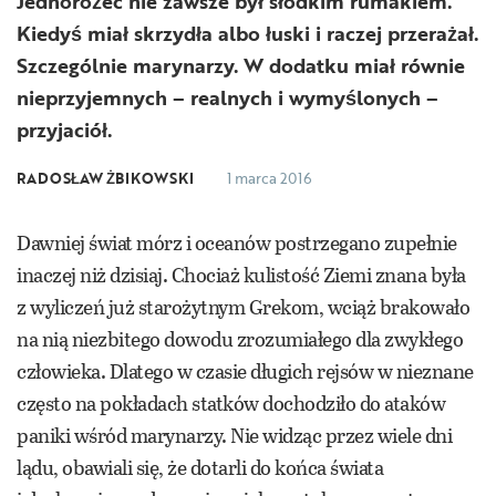
Jednorożec nie zawsze był słodkim rumakiem.
Kiedyś miał skrzydła albo łuski i raczej przerażał.
Szczególnie marynarzy. W dodatku miał równie
nieprzyjemnych – realnych i wymyślonych –
przyjaciół.
RADOSŁAW ŻBIKOWSKI
1 marca 2016
Dawniej świat mórz i oceanów postrzegano zupełnie
inaczej niż dzisiaj. Chociaż kulistość Ziemi znana była
z wyliczeń już starożytnym Grekom, wciąż brakowało
na nią niezbitego dowodu zrozumiałego dla zwykłego
człowieka. Dlatego w czasie długich rejsów w nieznane
często na pokładach statków dochodziło do ataków
paniki wśród marynarzy. Nie widząc przez wiele dni
lądu, obawiali się, że dotarli do końca świata