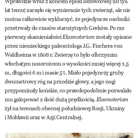
Wprawdzie wraz z końcem epoki lodowcowej (10 tys.
lat temu) zaczęło się wymieranie tych zwierząt, ale nie
można całkowicie wykluczyć, że pojedyncze osobniki
przetrwały do czasów starożytnych Greków. Po raz
pierwszy skamieniałości
Elasmoterium
zostały opisane
przez niemieckiego paleontologa J.G. Fischera von
Waldheima w 1808 r. Zwierzę to było olbrzymim
włochatym nosorożcem o wysokości mniej więcej 2,5
m, długości 6 m i masie 5 t. Miało pojedynczy gruby
dwumetrowy róg na przodzie głowy, a jego nogi
przypominały końskie, co prawdopodobnie pozwalało
mu galopować z dość dużą prędkością.
Elasmoterium
żył na terenach obecnej południowej Rosji, Ukrainy
i Mołdawii oraz w Azji Centralnej.