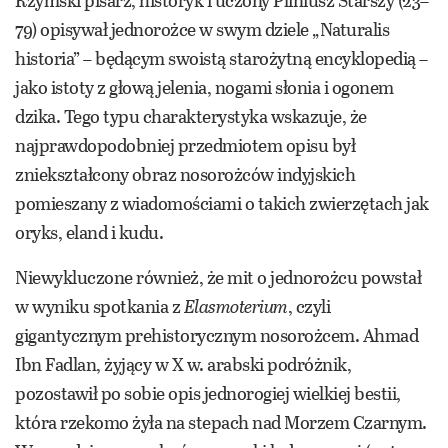
Rzymski pisarz, historyk i uczony Pliniusz Starszy (23–
79) opisywał jednorożce w swym dziele „Naturalis
historia”
–
będącym swoistą starożytną encyklopedią –
jako istoty z głową jelenia, nogami słonia i ogonem
dzika. Tego typu charakterystyka wskazuje, że
najprawdopodobniej przedmiotem opisu był
zniekształcony obraz nosorożców indyjskich
pomieszany z wiadomościami o takich zwierzętach jak
oryks, eland i kudu.
Niewykluczone również, że mit o jednorożcu powstał
w wyniku spotkania z
Elasmoterium
, czyli
gigantycznym prehistorycznym nosorożcem. Ahmad
Ibn Fadlan, żyjący w X w. arabski podróżnik,
pozostawił po sobie opis jednorogiej wielkiej bestii,
która rzekomo żyła na stepach nad Morzem Czarnym.