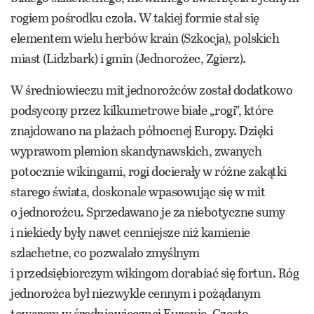
rogiem pośrodku czoła. W takiej formie stał się
elementem wielu herbów krain (Szkocja), polskich
miast (Lidzbark) i gmin (Jednorożec, Zgierz).
W średniowieczu mit jednorożców został dodatkowo
podsycony przez kilkumetrowe białe „rogi”, które
znajdowano na plażach północnej Europy. Dzięki
wyprawom plemion skandynawskich, zwanych
potocznie wikingami, rogi docierały w różne zakątki
starego świata, doskonale wpasowując się w mit
o jednorożcu. Sprzedawano je za niebotyczne sumy
i niekiedy były nawet cenniejsze niż kamienie
szlachetne, co pozwalało zmyślnym
i przedsiębiorczym wikingom dorabiać się fortun. Róg
jednorożca był niezwykle cennym i pożądanym
towarem w średniowiecznej Europie. Często