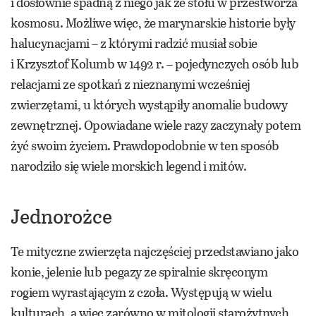
i dosłownie spadną z niego jak ze stołu w przestworza
kosmosu. Możliwe więc, że marynarskie historie były
halucynacjami – z którymi radzić musiał sobie
i Krzysztof Kolumb w 1492 r. – pojedynczych osób lub
relacjami ze spotkań z nieznanymi wcześniej
zwierzętami, u których wystąpiły anomalie budowy
zewnętrznej. Opowiadane wiele razy zaczynały potem
żyć swoim życiem. Prawdopodobnie w ten sposób
narodziło się wiele morskich legend i mitów.
Jednorożce
Te mityczne zwierzęta najczęściej przedstawiano jako
konie, jelenie lub pegazy ze spiralnie skręconym
rogiem wyrastającym z czoła. Występują w wielu
kulturach, a więc zarówno w mitologii starożytnych