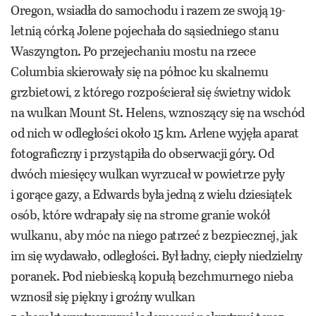
Oregon, wsiadła do samochodu i razem ze swoją 19-
letnią córką Jolene pojechała do sąsiedniego stanu
Waszyngton. Po przejechaniu mostu na rzece
Columbia skierowały się na północ ku skalnemu
grzbietowi, z którego rozpościerał się świetny widok
na wulkan Mount St. Helens, wznoszący się na wschód
od nich w odległości około 15 km. Arlene wyjęła aparat
fotograficzny i przystąpiła do obserwacji góry. Od
dwóch miesięcy wulkan wyrzucał w powietrze pyły
i gorące gazy, a Edwards była jedną z wielu dziesiątek
osób, które wdrapały się na strome granie wokół
wulkanu, aby móc na niego patrzeć z bezpiecznej, jak
im się wydawało, odległości. Był ładny, ciepły niedzielny
poranek. Pod niebieską kopułą bezchmurnego nieba
wznosił się piękny i groźny wulkan