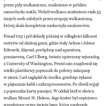
przez pyły wulkaniczne, znaleziono w pobliżu
samochodu matki. Wokół wulkanu znaleziono ciała 55
innych osób zabitych przez erupcję wulkaniczną,
której skala kompletnie zaskoczyła naukowców.
Ponad trzy i pół dekady później w odległości kilkuset
metrów od skalnej grani, gdzie stały Arlene i Jolene
Edwards, klęczał, pochylony nad aparaturą
pomiarową, Carl Ulberg, świeżo upieczony sejsmolog
z University of Washington. Przed nim znajdował się
wielki plastikowy pojemnik do połowy zakopany
w ziemi. Carl zaglądał do środka, grzebiąc rękami
w plątaninie kabli i mikroprocesorów. Po chwili wyjął
z pojemnika kartę pamięci. W oddali lśnił w słońcu
wulkan Mount St. Helens. Jego krater był częściowo
wypełniony przez świeżą lawę, która napłynęła