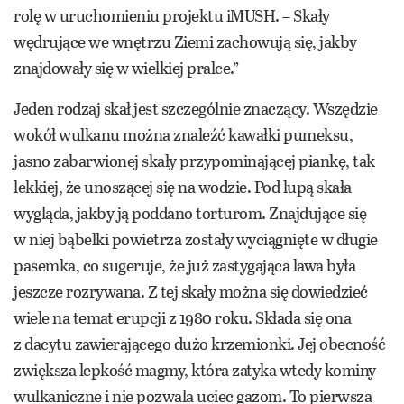
rolę w uruchomieniu projektu iMUSH. – Skały
wędrujące we wnętrzu Ziemi zachowują się, jakby
znajdowały się w wielkiej pralce.”
Jeden rodzaj skał jest szczególnie znaczący. Wszędzie
wokół wulkanu można znaleźć kawałki pumeksu,
jasno zabarwionej skały przypominającej piankę, tak
lekkiej, że unoszącej się na wodzie. Pod lupą skała
wygląda, jakby ją poddano torturom. Znajdujące się
w niej bąbelki powietrza zostały wyciągnięte w długie
pasemka, co sugeruje, że już zastygająca lawa była
jeszcze rozrywana. Z tej skały można się dowiedzieć
wiele na temat erupcji z 1980 roku. Składa się ona
z dacytu zawierającego dużo krzemionki. Jej obecność
zwiększa lepkość magmy, która zatyka wtedy kominy
wulkaniczne i nie pozwala uciec gazom. To pierwsza