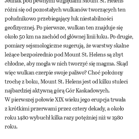
Jednak pod pewnymi względami Mount St. Helens
różni się od pozostałych wulkanów tworzących ten
południkowo przebiegający łuk niestabilności
geofizycznej. Po pierwsze, wulkan ten znajduje się
około 50 km na zachód od głównej linii łuku. Po drugie,
pomiary sejsmologiczne sugerują, że warstwy skalne
leżące bezpośrednio pod Mount St. Helens są zbyt
chłodne, aby mogła w nich tworzyć się magma. Skąd
więc wulkan czerpie swoje paliwo? Choć położony
trochę z boku, Mount St. Helens jest od kilku stuleci
najbardziej aktywną górą Gór Kaskadowych.
W pierwszej połowie XIX wieku jego erupcja trwała
z krótkimi przerwami przez cztery dekady, a około
roku 1480 wybuchł kilka razy potężniej niż w 1980
roku.