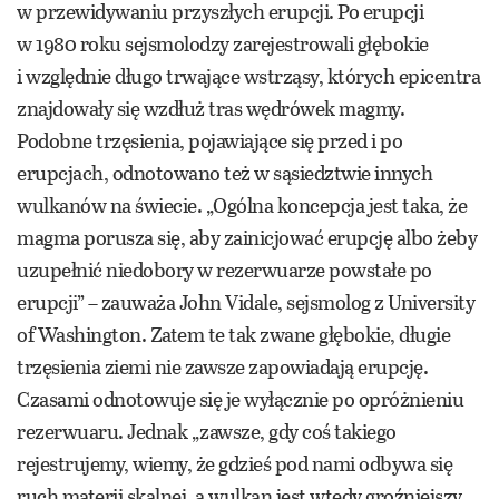
w przewidywaniu przyszłych erupcji. Po erupcji
w 1980 roku sejsmolodzy zarejestrowali głębokie
i względnie długo trwające wstrząsy, których epicentra
znajdowały się wzdłuż tras wędrówek magmy.
Podobne trzęsienia, pojawiające się przed i po
erupcjach, odnotowano też w sąsiedztwie innych
wulkanów na świecie. „Ogólna koncepcja jest taka, że
magma porusza się, aby zainicjować erupcję albo żeby
uzupełnić niedobory w rezerwuarze powstałe po
erupcji” – zauważa John Vidale, sejsmolog z University
of Washington. Zatem te tak zwane głębokie, długie
trzęsienia ziemi nie zawsze zapowiadają erupcję.
Czasami odnotowuje się je wyłącznie po opróżnieniu
rezerwuaru. Jednak „zawsze, gdy coś takiego
rejestrujemy, wiemy, że gdzieś pod nami odbywa się
ruch materii skalnej, a wulkan jest wtedy groźniejszy