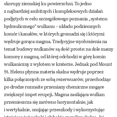
skorupy ziemskiej ku powierzchni. To jedno
z najbardziej ambitnych i kompleksowych działań
podjętych w celu szczegółowego poznania „systemu
hydraulicznego” wulkanu – układu podziemnych
komór i kanałów, w których gromadzi się i którymi
wędruje gorąca magma. Tradycyjne wyobrażenia na
temat budowy wulkanów są dość proste: na dole mamy
komorę z magmą, od której odchodzi w górę komin
wulkaniczny z wylotem w kraterze. Jednak pod Mount
St. Helens płynna materia skalna wędruje poprzez
kilka połączonych ze sobą rezerwuarów, przechodząc
po drodze rozmaite przemiany chemiczne mogące
zwiększyć impet erupcji. Magma zasilająca wulkan
przemieszcza się zarówno horyzontalnie, jak
i wertykalnie, omijając przeszkody i wykorzystując
istniejące już uskoki i głębokie szczeliny skalne. Jej