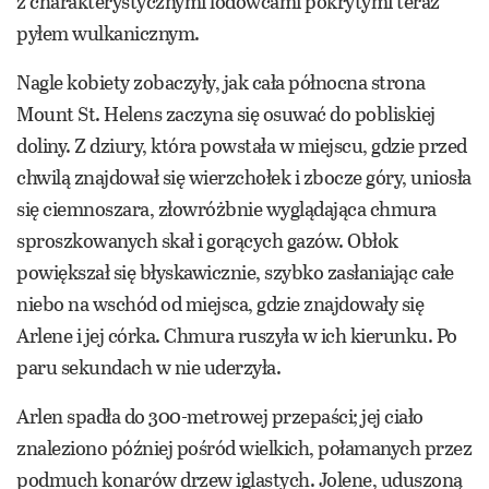
z charakterystycznymi lodowcami pokrytymi teraz
pyłem wulkanicznym.
Nagle kobiety zobaczyły, jak cała północna strona
Mount St. Helens zaczyna się osuwać do pobliskiej
doliny. Z dziury, która powstała w miejscu, gdzie przed
chwilą znajdował się wierzchołek i zbocze góry, uniosła
się ciemnoszara, złowróżbnie wyglądająca chmura
sproszkowanych skał i gorących gazów. Obłok
powiększał się błyskawicznie, szybko zasłaniając całe
niebo na wschód od miejsca, gdzie znajdowały się
Arlene i jej córka. Chmura ruszyła w ich kierunku. Po
paru sekundach w nie uderzyła.
Arlen spadła do 300-metrowej przepaści; jej ciało
znaleziono później pośród wielkich, połamanych przez
podmuch konarów drzew iglastych. Jolene, uduszoną