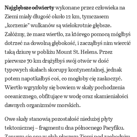
Najgłębsze odwierty
wykonane przez człowieka na
Ziemi miały długość około 12 km, tymczasem
„korzenie” wulkanów są wielokrotnie głębsze.
Załóżmy, że masz wiertło, za którego pomocą mógłbyś
dotrzeć na dowolną głębokość, i zacząłbyś nim wiercić
taką dziurę w pobliżu Mount St. Helens. Przez
pierwsze 70 km drążyłbyś swój otwór w dość
typowych skałach skorupy kontynentalnej, jednak
potem napotkałbyś coś, co mogłoby cię zaskoczyć.
Wiertło wgryzłoby się bowiem w skały pochodzenia
oceanicznego, obfitujące w wodę oraz skamieniałości
dawnych organizmów morskich.
Owe skały stanowią pozostałość niedużej płyty
tektonicznej – fragmentu dna północnego Pacyfiku.
Zanurza się ona w głąb płaszcza Ziemi pod zachodnim