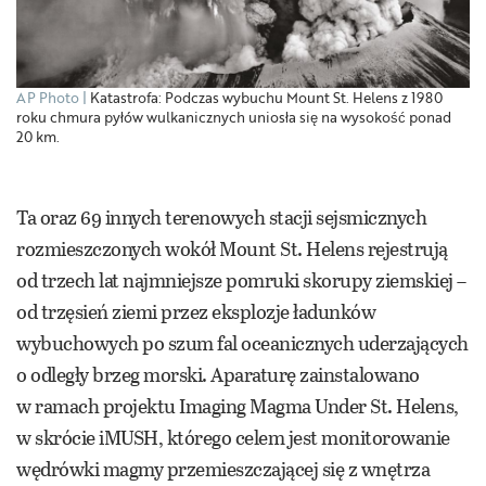
AP Photo
Katastrofa: Podczas wybuchu Mount St. Helens z 1980
roku chmura pyłów wulkanicznych uniosła się na wysokość ponad
20 km.
Ta oraz 69 innych terenowych stacji sejsmicznych
rozmieszczonych wokół Mount St. Helens rejestrują
od trzech lat najmniejsze pomruki skorupy ziemskiej –
od trzęsień ziemi przez eksplozje ładunków
wybuchowych po szum fal oceanicznych uderzających
o odległy brzeg morski. Aparaturę zainstalowano
w ramach projektu Imaging Magma Under St. Helens,
w skrócie iMUSH, którego celem jest monitorowanie
wędrówki magmy przemieszczającej się z wnętrza