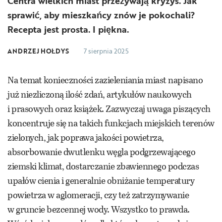
Centra wielkich miast przeżywają kryzys. Jak
sprawić, aby mieszkańcy znów je pokochali?
Recepta jest prosta. I piękna.
ANDRZEJ HOŁDYS
7 sierpnia 2025
Na temat konieczności zazieleniania miast napisano
już niezliczoną ilość zdań, artykułów naukowych
i prasowych oraz książek. Zazwyczaj uwaga piszących
koncentruje się na takich funkcjach miejskich terenów
zielonych, jak poprawa jakości powietrza,
absorbowanie dwutlenku węgla podgrzewającego
ziemski klimat, dostarczanie zbawiennego podczas
upałów cienia i generalnie obniżanie temperatury
powietrza w aglomeracji, czy też zatrzymywanie
w gruncie bezcennej wody. Wszystko to prawda.