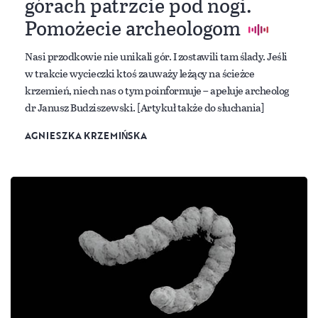
górach patrzcie pod nogi.
Pomożecie archeologom
Nasi przodkowie nie unikali gór. I zostawili tam ślady. Jeśli
w trakcie wycieczki ktoś zauważy leżący na ścieżce
krzemień, niech nas o tym poinformuje – apeluje archeolog
dr Janusz Budziszewski. [Artykuł także do słuchania]
AGNIESZKA KRZEMIŃSKA