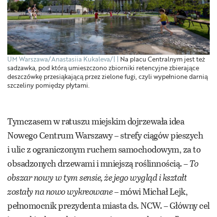
UM Warszawa/Anastasiia Kukaleva/|
Na placu Centralnym jest też
sadzawka, pod którą umieszczono zbiorniki retencyjne zbierające
deszczówkę przesiąkającą przez zielone fugi, czyli wypełnione darnią
szczeliny pomiędzy płytami.
Tymczasem w ratuszu miejskim dojrzewała idea
Nowego Centrum Warszawy – strefy ciągów pieszych
i ulic z ograniczonym ruchem samochodowym, za to
obsadzonych drzewami i mniejszą roślinnością. –
To
obszar nowy w tym sensie, że jego wygląd i kształt
zostały na nowo wykreowane
– mówi Michał Lejk,
pełnomocnik prezydenta miasta ds. NCW. – Główny cel