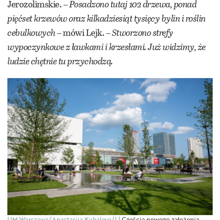
Jerozolimskie. –
Posadzono tutaj 102 drzewa, ponad
pięćset krzewów oraz kilkadziesiąt tysięcy bylin i roślin
cebulkowych
– mówi Lejk. –
Stworzono strefy
wypoczynkowe z ławkami i krzesłami. Już widzimy, że
ludzie chętnie tu przychodzą.
UM Warszawa/Anastasiia Kukaleva/|
Częścią nowego założenia