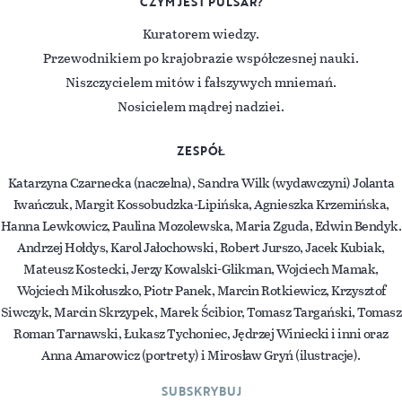
CZYM JEST PULSAR?
Kuratorem wiedzy.
Przewodnikiem po krajobrazie współczesnej nauki.
Niszczycielem mitów i fałszywych mniemań.
Nosicielem mądrej nadziei.
ZESPÓŁ
Katarzyna Czarnecka (naczelna), Sandra Wilk (wydawczyni) Jolanta
Iwańczuk, Margit Kossobudzka-Lipińska, Agnieszka Krzemińska,
Hanna Lewkowicz, Paulina Mozolewska, Maria Zguda, Edwin Bendyk.
Andrzej Hołdys, Karol Jałochowski, Robert Jurszo, Jacek Kubiak,
Mateusz Kostecki, Jerzy Kowalski-Glikman, Wojciech Mamak,
Wojciech Mikołuszko, Piotr Panek, Marcin Rotkiewicz, Krzysztof
Siwczyk, Marcin Skrzypek, Marek Ścibior, Tomasz Targański, Tomasz
Roman Tarnawski, Łukasz Tychoniec, Jędrzej Winiecki i inni oraz
Anna Amarowicz (portrety) i Mirosław Gryń (ilustracje).
SUBSKRYBUJ