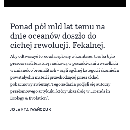
Ponad pół mld lat temu na
dnie oceanów doszło do
cichej rewolucji. Fekalnej.
Aby odtworzyć to, co zdarzyło się w kambrze, trzeba było
przeczesać literaturę naukową w poszukiwaniu wszelkich
wzmianek o bromalitach – czyli ogólnej kategorii skamielin
powstałych z materii przechodzącej przez układ
pokarmowy zwierząt. Tego zadania podjęli się autorzy
przełomowego artykułu, który ukazał się w „Trends in
Ecology & Evolution”.
JOLANTA IWAŃCZUK