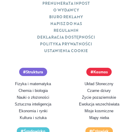
PRENUMERATA INPOST
O WYDAWCY
BIURO REKLAMY
NAPISZ DO NAS
REGULAMIN
DEKLARACJA DOSTĘPNOŚCI
POLITYKA PRYWATNOŚCI
USTAWIENIA COOKIE
Struktura
Kosmos
Fizyka i matematyka
Układ Słoneczny
Chemia i biologia
Czarne dziury
Nauki o złożoności
Życie pozaziemskie
Sztuczna inteligencja
Ewolucja wszechświata
Ekonomia i rynki
Misje kosmiczne
Kultura i sztuka
Mapy nieba
Środowisko
Człowiek