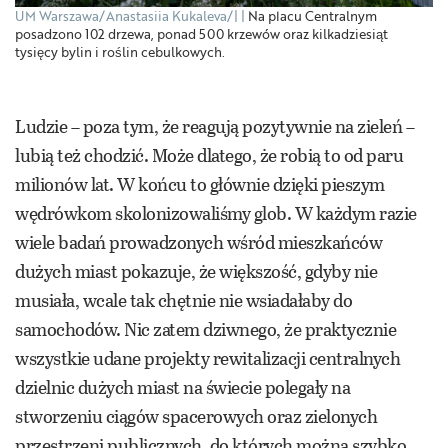
UM Warszawa/Anastasiia Kukaleva/|
Na placu Centralnym
posadzono 102 drzewa, ponad 500 krzewów oraz kilkadziesiąt
tysięcy bylin i roślin cebulkowych.
Ludzie – poza tym, że reagują pozytywnie na zieleń –
lubią też chodzić. Może dlatego, że robią to od paru
milionów lat. W końcu to głównie dzięki pieszym
wędrówkom skolonizowaliśmy glob. W każdym razie
wiele badań prowadzonych wśród mieszkańców
dużych miast pokazuje, że większość, gdyby nie
musiała, wcale tak chętnie nie wsiadałaby do
samochodów. Nic zatem dziwnego, że praktycznie
wszystkie udane projekty rewitalizacji centralnych
dzielnic dużych miast na świecie polegały na
stworzeniu ciągów spacerowych oraz zielonych
przestrzeni publicznych, do których można szybko