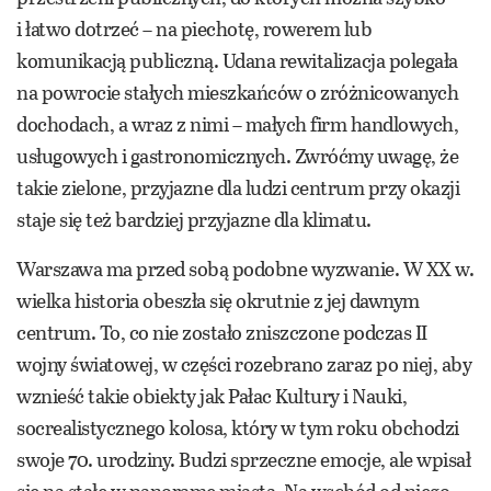
i łatwo dotrzeć – na piechotę, rowerem lub
komunikacją publiczną. Udana rewitalizacja polegała
na powrocie stałych mieszkańców o zróżnicowanych
dochodach, a wraz z nimi – małych firm handlowych,
usługowych i gastronomicznych. Zwróćmy uwagę, że
takie zielone, przyjazne dla ludzi centrum przy okazji
staje się też bardziej przyjazne dla klimatu.
Warszawa ma przed sobą podobne wyzwanie. W XX w.
wielka historia obeszła się okrutnie z jej dawnym
centrum. To, co nie zostało zniszczone podczas II
wojny światowej, w części rozebrano zaraz po niej, aby
wznieść takie obiekty jak Pałac Kultury i Nauki,
socrealistycznego kolosa
, który w tym roku obchodzi
swoje 70. urodziny. Budzi sprzeczne emocje, ale wpisał
się na stałe w panoramę miasta. Na wschód od niego