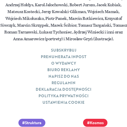
Andrzej Hołdys, Karol Jałochowski, Robert Jurszo, Jacek Kubiak,
Mateusz Kostecki, Jerzy Kowalski-Glikman, Wojciech Mamak,
Wojciech Mikołuszko, Piotr Panek, Marcin Rotkiewicz, Krzysztof
Siwczyk, Marcin Skrzypek, Marek Ścibior, Tomasz Targański, Tomasz
Roman Tarnawski, Łukasz Tychoniec, Jędrzej Winiecki i inni oraz
Anna Amarowicz (portrety) i Mirosław Gryń (ilustracje).
SUBSKRYBUJ
PRENUMERATA INPOST
O WYDAWCY
BIURO REKLAMY
NAPISZ DO NAS
REGULAMIN
DEKLARACJA DOSTĘPNOŚCI
POLITYKA PRYWATNOŚCI
USTAWIENIA COOKIE
Struktura
Kosmos