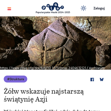
Zaloguj
Popularyzator Nauki 2024 i 2025
https://www.pnas.org/doi/full/10.1073/pnas.2404632121 / Archiwum
Struktura
Żółw wskazuje najstarszą
świątynię Azji