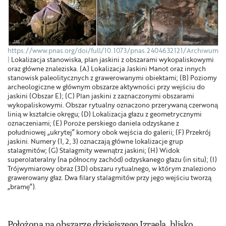
https://www.pnas.org/doi/full/10.1073/pnas.2404632121/Archiwum
Lokalizacja stanowiska, plan jaskini z obszarami wykopaliskowymi
oraz główne znaleziska. (A) Lokalizacja Jaskini Manot oraz innych
stanowisk paleolitycznych z grawerowanymi obiektami; (B) Poziomy
archeologiczne w głównym obszarze aktywności przy wejściu do
jaskini (Obszar E); (C) Plan jaskini z zaznaczonymi obszarami
wykopaliskowymi. Obszar rytualny oznaczono przerywaną czerwoną
linią w kształcie okręgu; (D) Lokalizacja głazu z geometrycznymi
oznaczeniami; (E) Poroże perskiego daniela odzyskane z
południowej „ukrytej” komory obok wejścia do galerii; (F) Przekrój
jaskini. Numery (1, 2, 3) oznaczają główne lokalizacje grup
stalagmitów; (G) Stalagmity wewnątrz jaskini; (H) Widok
superolateralny (na północny zachód) odzyskanego głazu (in situ); (I)
Trójwymiarowy obraz (3D) obszaru rytualnego, w którym znaleziono
grawerowany głaz. Dwa filary stalagmitów przy jego wejściu tworzą
„bramę”).
Położona na obszarze dzisiejszego Izraela, blisko