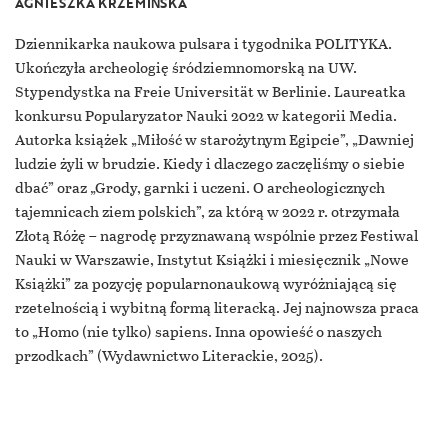
AGNIESZKA KRZEMIŃSKA
Dziennikarka naukowa pulsara i tygodnika POLITYKA.
Ukończyła archeologię śródziemnomorską na UW.
Stypendystka na Freie Universität w Berlinie. Laureatka
konkursu Popularyzator Nauki 2022 w kategorii Media.
Autorka książek „Miłość w starożytnym Egipcie”, „Dawniej
ludzie żyli w brudzie. Kiedy i dlaczego zaczęliśmy o siebie
dbać” oraz „Grody, garnki i uczeni. O archeologicznych
tajemnicach ziem polskich”, za którą w 2022 r. otrzymała
Złotą Różę – nagrodę przyznawaną wspólnie przez Festiwal
Nauki w Warszawie, Instytut Książki i miesięcznik „Nowe
Książki” za pozycję popularnonaukową wyróżniającą się
rzetelnością i wybitną formą literacką. Jej najnowsza praca
to „Homo (nie tylko) sapiens. Inna opowieść o naszych
przodkach” (Wydawnictwo Literackie, 2025).