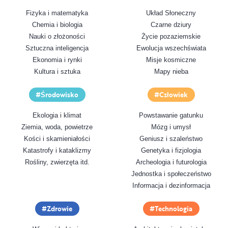
Fizyka i matematyka
Układ Słoneczny
Chemia i biologia
Czarne dziury
Nauki o złożoności
Życie pozaziemskie
Sztuczna inteligencja
Ewolucja wszechświata
Ekonomia i rynki
Misje kosmiczne
Kultura i sztuka
Mapy nieba
Środowisko
Człowiek
Ekologia i klimat
Powstawanie gatunku
Ziemia, woda, powietrze
Mózg i umysł
Kości i skamieniałości
Geniusz i szaleństwo
Katastrofy i kataklizmy
Genetyka i fizjologia
Rośliny, zwierzęta itd.
Archeologia i futurologia
Jednostka i społeczeństwo
Informacja i dezinformacja
Zdrowie
Technologia