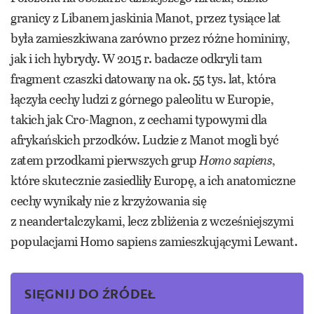
granicy z Libanem jaskinia Manot, przez tysiące lat
była zamieszkiwana zarówno przez różne homininy,
jak i ich hybrydy. W 2015 r. badacze odkryli tam
fragment czaszki datowany na ok. 55 tys. lat, która
łączyła cechy ludzi z górnego paleolitu w Europie,
takich jak Cro-Magnon, z cechami typowymi dla
afrykańskich przodków. Ludzie z Manot mogli być
zatem przodkami pierwszych grup
Homo sapiens
,
które skutecznie zasiedliły Europę, a ich anatomiczne
cechy wynikały nie z krzyżowania się
z neandertalczykami, lecz zbliżenia z wcześniejszymi
populacjami Homo sapiens zamieszkującymi Lewant.
SIĘGNIJ DO ŹRÓDEŁ