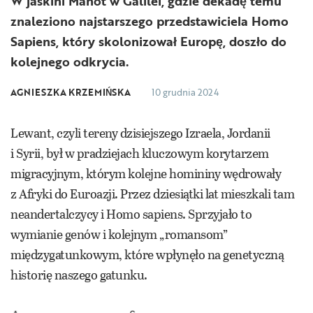
W jaskini Manot w Galilei, gdzie dekadę temu
znaleziono najstarszego przedstawiciela Homo
Sapiens, który skolonizował Europę, doszło do
kolejnego odkrycia.
AGNIESZKA KRZEMIŃSKA
10 grudnia 2024
Lewant, czyli tereny dzisiejszego Izraela, Jordanii
i Syrii, był w pradziejach kluczowym korytarzem
migracyjnym, którym kolejne homininy wędrowały
z Afryki do Euroazji. Przez dziesiątki lat mieszkali tam
neandertalczycy i Homo sapiens. Sprzyjało to
wymianie genów i kolejnym „romansom”
międzygatunkowym, które wpłynęło na genetyczną
historię naszego gatunku.