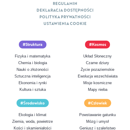
REGULAMIN
DEKLARACJA DOSTĘPNOŚCI
POLITYKA PRYWATNOŚCI
USTAWIENIA COOKIE
Struktura
Kosmos
Fizyka i matematyka
Układ Słoneczny
Chemia i biologia
Czarne dziury
Nauki o złożoności
Życie pozaziemskie
Sztuczna inteligencja
Ewolucja wszechświata
Ekonomia i rynki
Misje kosmiczne
Kultura i sztuka
Mapy nieba
Środowisko
Człowiek
Ekologia i klimat
Powstawanie gatunku
Ziemia, woda, powietrze
Mózg i umysł
Kości i skamieniałości
Geniusz i szaleństwo