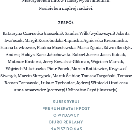
Niszczycielem mitów i fałszywych mniemań.
Nosicielem mądrej nadziei.
ZESPÓŁ
Katarzyna Czarnecka (naczelna), Sandra Wilk (wydawczyni) Jolanta
Iwańczuk, Margit Kossobudzka-Lipińska, Agnieszka Krzemińska,
Hanna Lewkowicz, Paulina Mozolewska, Maria Zguda, Edwin Bendyk.
Andrzej Hołdys, Karol Jałochowski, Robert Jurszo, Jacek Kubiak,
Mateusz Kostecki, Jerzy Kowalski-Glikman, Wojciech Mamak,
Wojciech Mikołuszko, Piotr Panek, Marcin Rotkiewicz, Krzysztof
Siwczyk, Marcin Skrzypek, Marek Ścibior, Tomasz Targański, Tomasz
Roman Tarnawski, Łukasz Tychoniec, Jędrzej Winiecki i inni oraz
Anna Amarowicz (portrety) i Mirosław Gryń (ilustracje).
SUBSKRYBUJ
PRENUMERATA INPOST
O WYDAWCY
BIURO REKLAMY
NAPISZ DO NAS