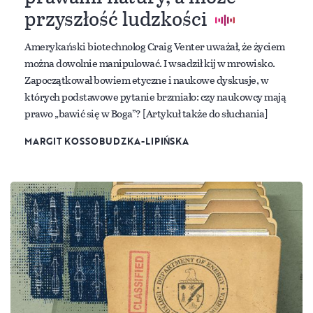
przyszłość ludzkości
Amerykański biotechnolog Craig Venter uważał, że życiem
można dowolnie manipulować. I wsadził kij w mrowisko.
Zapoczątkował bowiem etyczne i naukowe dyskusje, w
których podstawowe pytanie brzmiało: czy naukowcy mają
prawo „bawić się w Boga”? [Artykuł także do słuchania]
MARGIT KOSSOBUDZKA-LIPIŃSKA