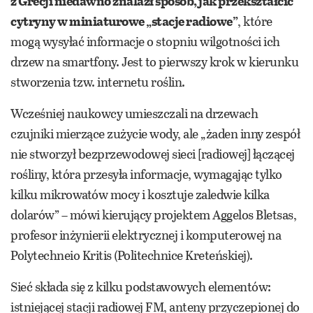
z Grecji niedawno znalazł sposób, jak przekształcić
cytryny w miniaturowe „stacje radiowe”
, które
mogą wysyłać informacje o stopniu wilgotności ich
drzew na smartfony. Jest to pierwszy krok w kierunku
stworzenia tzw. internetu roślin.
Wcześniej naukowcy umieszczali na drzewach
czujniki mierzące zużycie wody, ale „żaden inny zespół
nie stworzył bezprzewodowej sieci [radiowej] łączącej
rośliny, która przesyła informacje, wymagając tylko
kilku mikrowatów mocy i kosztuje zaledwie kilka
dolarów” – mówi kierujący projektem Aggelos Bletsas,
profesor inżynierii elektrycznej i komputerowej na
Polytechneio Kritis (Politechnice Kreteńskiej).
Sieć składa się z kilku podstawowych elementów:
istniejącej stacji radiowej FM, anteny przyczepionej do