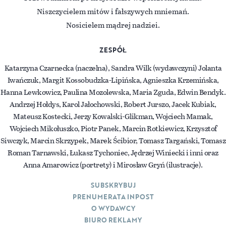
Niszczycielem mitów i fałszywych mniemań.
Nosicielem mądrej nadziei.
ZESPÓŁ
Katarzyna Czarnecka (naczelna), Sandra Wilk (wydawczyni) Jolanta
Iwańczuk, Margit Kossobudzka-Lipińska, Agnieszka Krzemińska,
Hanna Lewkowicz, Paulina Mozolewska, Maria Zguda, Edwin Bendyk.
Andrzej Hołdys, Karol Jałochowski, Robert Jurszo, Jacek Kubiak,
Mateusz Kostecki, Jerzy Kowalski-Glikman, Wojciech Mamak,
Wojciech Mikołuszko, Piotr Panek, Marcin Rotkiewicz, Krzysztof
Siwczyk, Marcin Skrzypek, Marek Ścibior, Tomasz Targański, Tomasz
Roman Tarnawski, Łukasz Tychoniec, Jędrzej Winiecki i inni oraz
Anna Amarowicz (portrety) i Mirosław Gryń (ilustracje).
SUBSKRYBUJ
PRENUMERATA INPOST
O WYDAWCY
BIURO REKLAMY