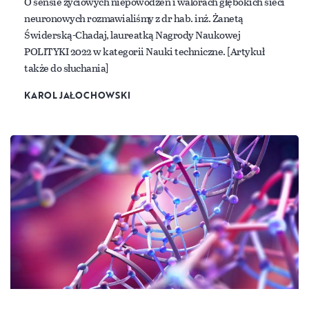
O sensie życiowych niepowodzeń i walorach głębokich sieci
neuronowych rozmawialiśmy z dr hab. inż. Żanetą
Świderską-Chadaj, laureatką Nagrody Naukowej
POLITYKI 2022 w kategorii Nauki techniczne. [Artykuł
także do słuchania]
KAROL JAŁOCHOWSKI