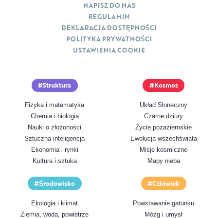
NAPISZ DO NAS
REGULAMIN
DEKLARACJA DOSTĘPNOŚCI
POLITYKA PRYWATNOŚCI
USTAWIENIA COOKIE
Struktura
Kosmos
Fizyka i matematyka
Układ Słoneczny
Chemia i biologia
Czarne dziury
Nauki o złożoności
Życie pozaziemskie
Sztuczna inteligencja
Ewolucja wszechświata
Ekonomia i rynki
Misje kosmiczne
Kultura i sztuka
Mapy nieba
Środowisko
Człowiek
Ekologia i klimat
Powstawanie gatunku
Ziemia, woda, powietrze
Mózg i umysł