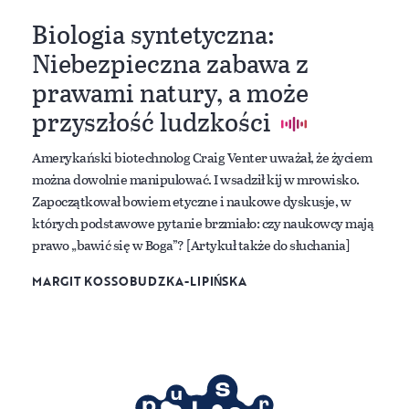
Biologia syntetyczna:
Niebezpieczna zabawa z
prawami natury, a może
przyszłość ludzkości
Amerykański biotechnolog Craig Venter uważał, że życiem
można dowolnie manipulować. I wsadził kij w mrowisko.
Zapoczątkował bowiem etyczne i naukowe dyskusje, w
których podstawowe pytanie brzmiało: czy naukowcy mają
prawo „bawić się w Boga”? [Artykuł także do słuchania]
MARGIT KOSSOBUDZKA-LIPIŃSKA