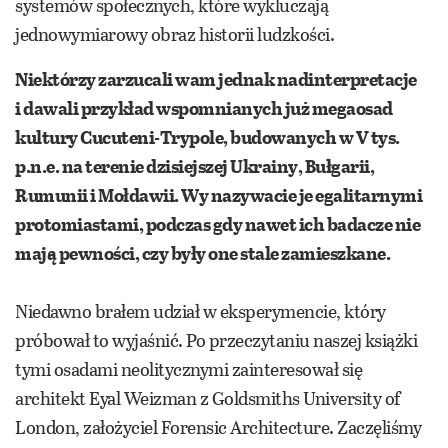
systemów społecznych, które wykluczają
jednowymiarowy obraz historii ludzkości.
Niektórzy zarzucali wam jednak nadinterpretacje
i dawali przykład wspomnianych już megaosad
kultury Cucuteni-Trypole, budowanych w V tys.
p.n.e. na terenie dzisiejszej Ukrainy, Bułgarii,
Rumunii i Mołdawii. Wy nazywacie je egalitarnymi
protomiastami, podczas gdy nawet ich badacze nie
mają pewności, czy były one stale zamieszkane.
Niedawno brałem udział w eksperymencie, który
próbował to wyjaśnić. Po przeczytaniu naszej książki
tymi osadami neolitycznymi zainteresował się
architekt Eyal Weizman z Goldsmiths University of
London, założyciel Forensic Architecture. Zaczęliśmy