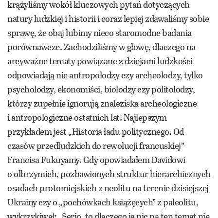
krążyliśmy wokół kluczowych pytań dotyczących
natury ludzkiej i historii i coraz lepiej zdawaliśmy sobie
sprawę, że obaj lubimy nieco staromodne badania
porównawcze. Zachodziliśmy w głowę, dlaczego na
arcyważne tematy powiązane z dziejami ludzkości
odpowiadają nie antropolodzy czy archeolodzy, tylko
psycholodzy, ekonomiści, biolodzy czy politolodzy,
którzy zupełnie ignorują znaleziska archeologiczne
i antropologiczne ostatnich lat. Najlepszym
przykładem jest „Historia ładu politycznego. Od
czasów przedludzkich do rewolucji francuskiej”
Francisa Fukuyamy. Gdy opowiadałem Davidowi
o olbrzymich, pozbawionych struktur hierarchicznych
osadach protomiejskich z neolitu na terenie dzisiejszej
Ukrainy czy o „pochówkach książęcych” z paleolitu,
wykrzykiwał: „Serio, to dlaczego ja nic na ten temat nie