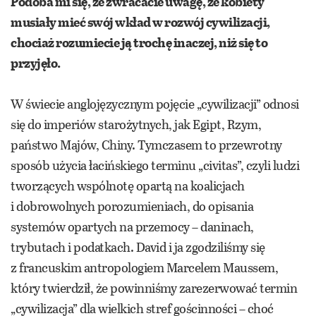
Podoba mi się, że zwracacie uwagę, że kobiety
musiały mieć swój wkład w rozwój cywilizacji,
chociaż rozumiecie ją trochę inaczej, niż się to
przyjęło.
W świecie anglojęzycznym pojęcie „cywilizacji” odnosi
się do imperiów starożytnych, jak Egipt, Rzym,
państwo Majów, Chiny. Tymczasem to przewrotny
sposób użycia łacińskiego terminu „civitas”, czyli ludzi
tworzących wspólnotę opartą na koalicjach
i dobrowolnych porozumieniach, do opisania
systemów opartych na przemocy – daninach,
trybutach i podatkach. David i ja zgodziliśmy się
z francuskim antropologiem Marcelem Maussem,
który twierdził, że powinniśmy zarezerwować termin
„cywilizacja” dla wielkich stref gościnności – choć