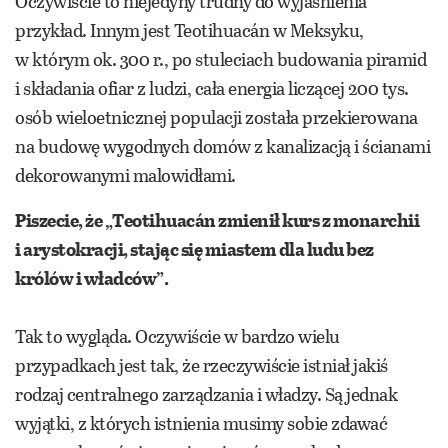
Oczywiście to niejedyny trudny do wyjaśnienia
przykład. Innym jest Teotihuacán w Meksyku,
w którym ok. 300 r., po stuleciach budowania piramid
i składania ofiar z ludzi, cała energia liczącej 200 tys.
osób wieloetnicznej populacji została przekierowana
na budowę wygodnych domów z kanalizacją i ścianami
dekorowanymi malowidłami.
Piszecie, że „Teotihuacán zmienił kurs z monarchii
i arystokracji, stając się miastem dla ludu bez
królów i władców”.
Tak to wygląda. Oczywiście w bardzo wielu
przypadkach jest tak, że rzeczywiście istniał jakiś
rodzaj centralnego zarządzania i władzy. Są jednak
wyjątki, z których istnienia musimy sobie zdawać