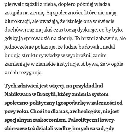
pierwsi rządzili z nieba, dopiero później władza
zstąpiła na ziemię. Są społeczności, które nie mają
biurokracji, ale uważają, że istnieje ona w świecie
duchów, i raz na jakiś czas toczą dyskusje, co by było,
gdyby ją sprowadzić na ziemię. To brzmi zabawnie, ale
jednocześnie pokazuje, że ludzie budowali i nadal
budują struktury władzy w wyobraźni, zanim
zamienią je w ziemskie instytucje. A bywa, że w ogóle
z nich rezygnują.
Tych zdziwień jest więcej, na przykład lud
Nabikwara w Brazylii, który zmienia system
społeczno-polityczny i gospodarkę w zależności od
pory roku. Choć i to dla nas, archeologów, nie jest
specjalnym zaskoczeniem. Paleolityczni łowcy-
zbieracze też działali według innych zasad, gdy