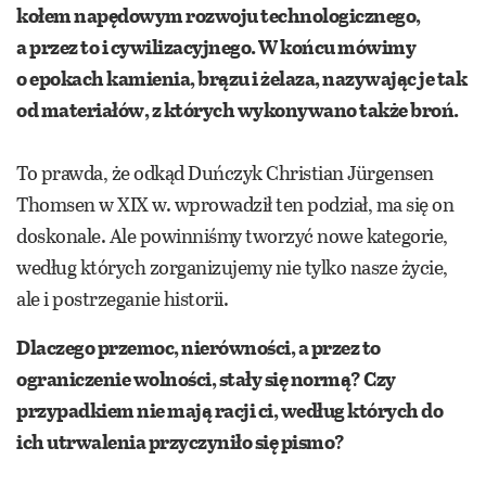
kołem napędowym rozwoju technologicznego,
a przez to i cywilizacyjnego. W końcu mówimy
o epokach kamienia, brązu i żelaza, nazywając je tak
od materiałów, z których wykonywano także broń.
To prawda, że odkąd Duńczyk Christian Jürgensen
Thomsen w XIX w. wprowadził ten podział, ma się on
doskonale. Ale powinniśmy tworzyć nowe kategorie,
według których zorganizujemy nie tylko nasze życie,
ale i postrzeganie historii.
Dlaczego przemoc, nierówności, a przez to
ograniczenie wolności, stały się normą? Czy
przypadkiem nie mają racji ci, według których do
ich utrwalenia przyczyniło się pismo?