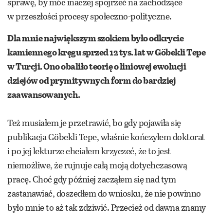
sprawę, by móc inaczej spojrzeć na zachodzące
w przeszłości procesy społeczno-polityczne.
Dla mnie największym szokiem było odkrycie
kamiennego kręgu sprzed 12 tys. lat w Göbekli Tepe
w Turcji. Ono obaliło teorię o liniowej ewolucji
dziejów od prymitywnych form do bardziej
zaawansowanych.
Też musiałem je przetrawić, bo gdy pojawiła się
publikacja Göbekli Tepe, właśnie kończyłem doktorat
i po jej lekturze chciałem krzyczeć, że to jest
niemożliwe, że rujnuje całą moją dotychczasową
pracę. Choć gdy później zacząłem się nad tym
zastanawiać, doszedłem do wniosku, że nie powinno
było mnie to aż tak zdziwić. Przecież od dawna znamy