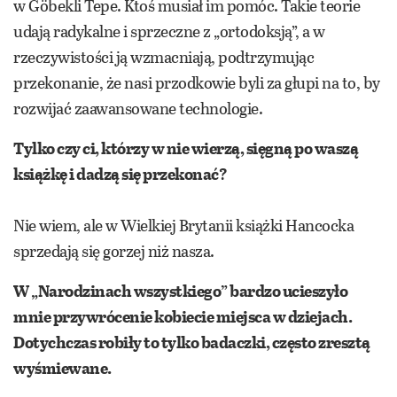
w Göbekli Tepe. Ktoś musiał im pomóc. Takie teorie
udają radykalne i sprzeczne z „ortodoksją”, a w
rzeczywistości ją wzmacniają, podtrzymując
przekonanie, że nasi przodkowie byli za głupi na to, by
rozwijać zaawansowane technologie.
Tylko czy ci, którzy w nie wierzą, sięgną po waszą
książkę i dadzą się przekonać?
Nie wiem, ale w Wielkiej Brytanii książki Hancocka
sprzedają się gorzej niż nasza.
W „Narodzinach wszystkiego” bardzo ucieszyło
mnie przywrócenie kobiecie miejsca w dziejach.
Dotychczas robiły to tylko badaczki, często zresztą
wyśmiewane.