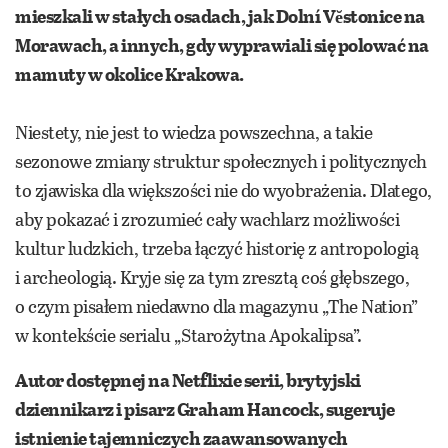
mieszkali w stałych osadach, jak Dolní Vĕstonice na
Morawach, a innych, gdy wyprawiali się polować na
mamuty w okolice Krakowa.
Niestety, nie jest to wiedza powszechna, a takie
sezonowe zmiany struktur społecznych i politycznych
to zjawiska dla większości nie do wyobrażenia. Dlatego,
aby pokazać i zrozumieć cały wachlarz możliwości
kultur ludzkich, trzeba łączyć historię z antropologią
i archeologią. Kryje się za tym zresztą coś głębszego,
o czym pisałem niedawno dla magazynu „The Nation”
w kontekście serialu „Starożytna Apokalipsa”.
Autor dostępnej na Netflixie serii, brytyjski
dziennikarz i pisarz Graham Hancock, sugeruje
istnienie tajemniczych zaawansowanych