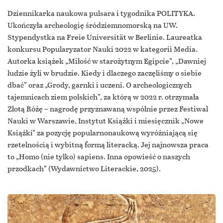
Dziennikarka naukowa pulsara i tygodnika POLITYKA.
Ukończyła archeologię śródziemnomorską na UW.
Stypendystka na Freie Universität w Berlinie. Laureatka
konkursu Popularyzator Nauki 2022 w kategorii Media.
Autorka książek „Miłość w starożytnym Egipcie”, „Dawniej
ludzie żyli w brudzie. Kiedy i dlaczego zaczęliśmy o siebie
dbać” oraz „Grody, garnki i uczeni. O archeologicznych
tajemnicach ziem polskich”, za którą w 2022 r. otrzymała
Złotą Różę – nagrodę przyznawaną wspólnie przez Festiwal
Nauki w Warszawie, Instytut Książki i miesięcznik „Nowe
Książki” za pozycję popularnonaukową wyróżniającą się
rzetelnością i wybitną formą literacką. Jej najnowsza praca
to „Homo (nie tylko) sapiens. Inna opowieść o naszych
przodkach” (Wydawnictwo Literackie, 2025).