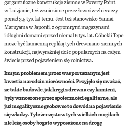
gargantuiczne konstrukcje ziemne w Poverty Point
w Luizjanie, też wzniesione przez łowców-zbieraczy
ponad 3,5 tys. lat temu. Jest też stanowisko Sannai-
Maruyama w Japonii, z ogromnymi magazynami
i długimi domami sprzed niemal 6 tys. lat. Göbekli Tepe
może być kamienną repliką tych drewniano-ziemnych
konstrukcji, najwyraźniej dość popularnych na całym
świecie przed pojawieniem się rolnictwa.
Innym problemem przez was poruszanym jest
kwestia narodzin nierówności. Przyjęło się uważać,
że takie budowle, jak kręgi z drewna czy kamieni,
były wznoszone przez społeczności egalitarne, ale
już megalityczne grobowce to dowód na pojawienie
się władzy. Tyle że często w tych wielkich mogiłach
nie leżą osoby bogato wyposażone na drogę