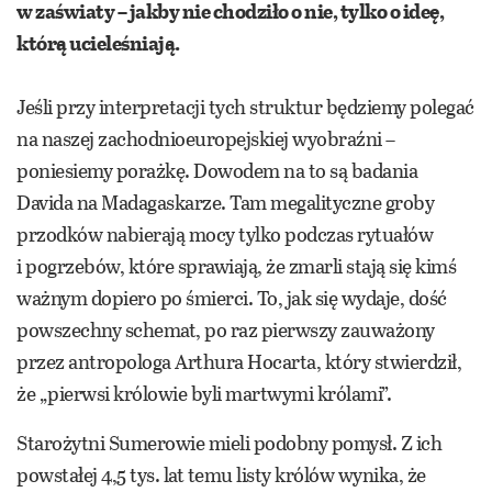
w zaświaty – jakby nie chodziło o nie, tylko o ideę,
którą ucieleśniają.
Jeśli przy interpretacji tych struktur będziemy polegać
na naszej zachodnioeuropejskiej wyobraźni –
poniesiemy porażkę. Dowodem na to są badania
Davida na Madagaskarze. Tam megalityczne groby
przodków nabierają mocy tylko podczas rytuałów
i pogrzebów, które sprawiają, że zmarli stają się kimś
ważnym dopiero po śmierci. To, jak się wydaje, dość
powszechny schemat, po raz pierwszy zauważony
przez antropologa Arthura Hocarta, który stwierdził,
że „pierwsi królowie byli martwymi królami”.
Starożytni Sumerowie mieli podobny pomysł. Z ich
powstałej 4,5 tys. lat temu listy królów wynika, że