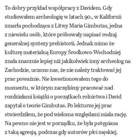
To dobry przykład współpracy z Davidem. Gdy
studiowałem archeologię w latach 90., w Kalifornii
zmarła pochodząca z Litwy Maria Gimbutas, jedna
z niewielu osób, które próbowały napisać rodzaj
generalnej syntezy prehistorii. Jednak mimo że
kulturę materialną Europy Środkowo-Wschodniej
znała znacznie lepiej niż jakikolwiek inny archeolog na
Zachodzie, uczono nas, że nie należy traktować jej
prac poważnie. Nie kwestionowałem tego do
momentu, w którym zaczęliśmy pracować nad
rozdziałami książki o początkach rolnictwa i David
zapytał o teorie Gimbutas. Po lekturze jej prac
stwierdziłem, że pod wieloma względami miała rację.
Na pewno nie jest w porządku, że była potępiana
z taką agresją, podczas gdy autorów płci męskiej,