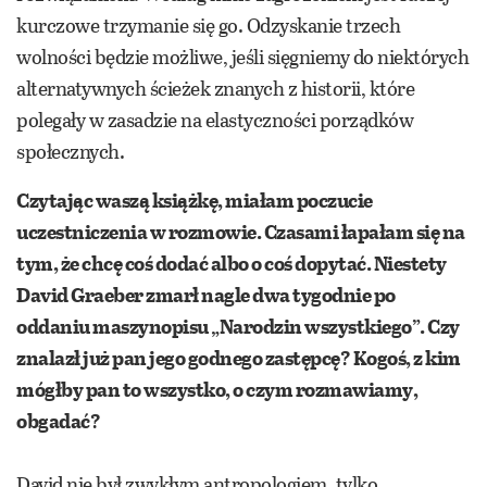
kurczowe trzymanie się go. Odzyskanie trzech
wolności będzie możliwe, jeśli sięgniemy do niektórych
alternatywnych ścieżek znanych z historii, które
polegały w zasadzie na elastyczności porządków
społecznych.
Czytając waszą książkę, miałam poczucie
uczestniczenia w rozmowie. Czasami łapałam się na
tym, że chcę coś dodać albo o coś dopytać. Niestety
David Graeber zmarł nagle dwa tygodnie po
oddaniu maszynopisu „Narodzin wszystkiego”. Czy
znalazł już pan jego godnego zastępcę? Kogoś, z kim
mógłby pan to wszystko, o czym rozmawiamy,
obgadać?
David nie był zwykłym antropologiem, tylko