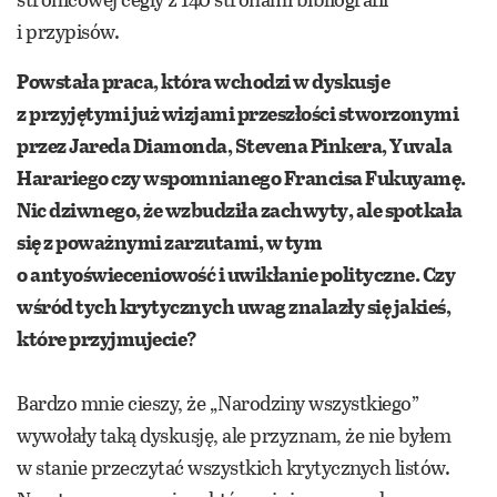
i przypisów.
Powstała praca, która wchodzi w dyskusje
z przyjętymi już wizjami przeszłości stworzonymi
przez Jareda Diamonda, Stevena Pinkera, Yuvala
Harariego czy wspomnianego Francisa Fukuyamę.
Nic dziwnego, że wzbudziła zachwyty, ale spotkała
się z poważnymi zarzutami, w tym
o antyoświeceniowość i uwikłanie polityczne. Czy
wśród tych krytycznych uwag znalazły się jakieś,
które przyjmujecie?
Bardzo mnie cieszy, że „Narodziny wszystkiego”
wywołały taką dyskusję, ale przyznam, że nie byłem
w stanie przeczytać wszystkich krytycznych listów.