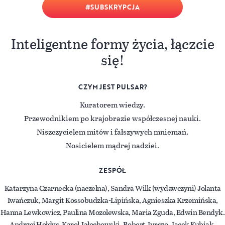
SUBSKRYPCJA
Inteligentne formy życia, łączcie
się!
CZYM JEST PULSAR?
Kuratorem wiedzy.
Przewodnikiem po krajobrazie współczesnej nauki.
Niszczycielem mitów i fałszywych mniemań.
Nosicielem mądrej nadziei.
ZESPÓŁ
Katarzyna Czarnecka (naczelna), Sandra Wilk (wydawczyni) Jolanta
Iwańczuk, Margit Kossobudzka-Lipińska, Agnieszka Krzemińska,
Hanna Lewkowicz, Paulina Mozolewska, Maria Zguda, Edwin Bendyk.
Andrzej Hołdys, Karol Jałochowski, Robert Jurszo, Jacek Kubiak,