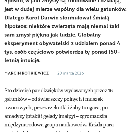
Sposób, w jaki zmysły są zbudowane i działają,
jest w dużej mierze wspólny dla wielu gatunków.
Dlatego Karol Darwin sformułował śmiałą
hipotezę: niektóre zwierzęta mają niemal taki
sam zmysł piękna jak ludzie. Globalny
eksperyment obywatelski z udziałem ponad 4
tys. osób częściowo potwierdza tę ponad 150-
letnią intuicję.
MARCIN ROTKIEWICZ
20 marca 2026
Sto dziesięć par dźwięków wydawanych przez 16
gatunków – od świerszczy polnych i muszek
owocowych, przez rzekotki i żaby tungara, po
amadyny (ptaki) i gelady (małpy) – zgromadziła
międzynarodowa grupa naukowców. Każda para