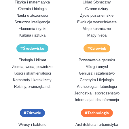
Fizyka i matematyka
Układ Słoneczny
Chemia i biologia
Czarne dziury
Nauki o złożoności
Życie pozaziemskie
Sztuczna inteligencja
Ewolucja wszechświata
Ekonomia i rynki
Misje kosmiczne
Kultura i sztuka
Mapy nieba
Środowisko
Człowiek
Ekologia i klimat
Powstawanie gatunku
Ziemia, woda, powietrze
Mózg i umysł
Kości i skamieniałości
Geniusz i szaleństwo
Katastrofy i kataklizmy
Genetyka i fizjologia
Rośliny, zwierzęta itd.
Archeologia i futurologia
Jednostka i społeczeństwo
Informacja i dezinformacja
Zdrowie
Technologia
Wirusy i bakterie
Architektura i urbanistyka