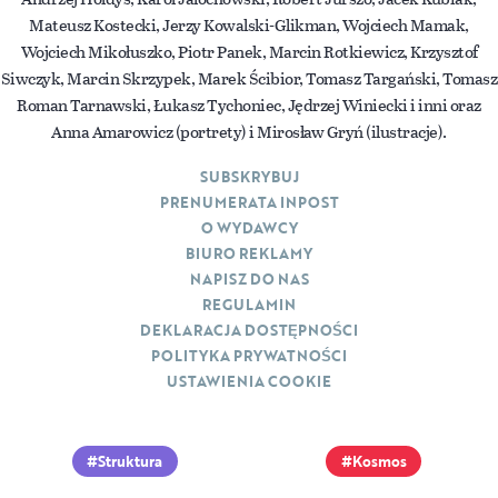
Mateusz Kostecki, Jerzy Kowalski-Glikman, Wojciech Mamak,
Wojciech Mikołuszko, Piotr Panek, Marcin Rotkiewicz, Krzysztof
Siwczyk, Marcin Skrzypek, Marek Ścibior, Tomasz Targański, Tomasz
Roman Tarnawski, Łukasz Tychoniec, Jędrzej Winiecki i inni oraz
Anna Amarowicz (portrety) i Mirosław Gryń (ilustracje).
SUBSKRYBUJ
PRENUMERATA INPOST
O WYDAWCY
BIURO REKLAMY
NAPISZ DO NAS
REGULAMIN
DEKLARACJA DOSTĘPNOŚCI
POLITYKA PRYWATNOŚCI
USTAWIENIA COOKIE
Struktura
Kosmos