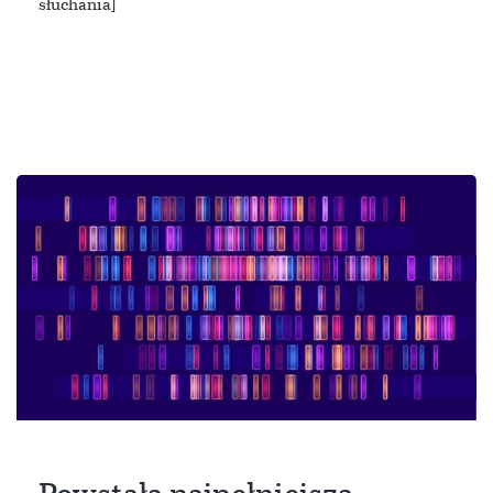
słuchania]
Powstała najpełniejsza