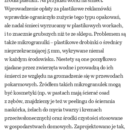
źródła plastiku. Na przykład worki na śmieci.
Wprowadzenie opłaty za plastikowe reklamówki
wprawdzie ograniczyło zużycie tego typu opakowań,
ale nadal śmieci wyrzucamy w plastikowych workach,
i to znacznie grubszych niż te ze sklepu. Problemem są
także mikrogranulki – plastikowe drobinki o średnicy
nieprzekraczającej 5 mm, wykrywane niemal
w każdym środowisku. Niestety są one pomyłkowo
zjadane przez zwierzęta wodne i prowadzą do ich
śmierci ze względu na gromadzenie się w przewodach
pokarmowych. Źródłem takich mikrogranulek mogą
być kosmetyki (np. w pastach mają ścierać osad
z zębów, znajdziemy je też w peelingu do ścierania
naskórka, żelach do mycia twarzy i kremach
przeciwsłonecznych) oraz środki czystości stosowane
w gospodarstwach domowych. Zaprojektowano je tak,