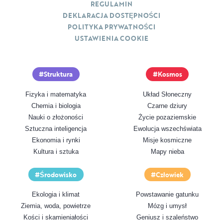
REGULAMIN
DEKLARACJA DOSTĘPNOŚCI
POLITYKA PRYWATNOŚCI
USTAWIENIA COOKIE
Struktura
Kosmos
Fizyka i matematyka
Układ Słoneczny
Chemia i biologia
Czarne dziury
Nauki o złożoności
Życie pozaziemskie
Sztuczna inteligencja
Ewolucja wszechświata
Ekonomia i rynki
Misje kosmiczne
Kultura i sztuka
Mapy nieba
Środowisko
Człowiek
Ekologia i klimat
Powstawanie gatunku
Ziemia, woda, powietrze
Mózg i umysł
Kości i skamieniałości
Geniusz i szaleństwo