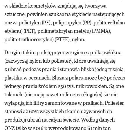
w składzie kosmetyków znajdują się tworzywa
sztuczne, powinien szukać na etykiecie następujących
nazw: polietylen (PE), polipropylen (PP), poli(tereftalan
etylenu) (PET), poli(metakrylan metylu) (PMMA),
poli(tetrafluoroetylen) (PTFE), nylon.
Drugim takim podstępnym wrogiem są mikrowłókna
(zazwyczaj nylon lub poliester), które uwalniają się
z ubrań podczas prania i stanowią blisko jedną trzecią
plastiku w oceanach. Bluza z polaru może być podczas
jednego prania źródłem 250 tys. mikrowłókien. Są one
tak małe (nie mają nawet milimetra długości), że nie
wyłapują ich filtry zamontowane w pralkach. Poliester
stanowi aż 60% wszystkich tkanin używanych do
produkcji ubrań na całym świecie. Według danych
ONZ tylko w 2016 r. wyprodukowano 61 mln ton