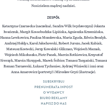
Nosicielem mądrej nadziei.
ZESPÓŁ
Katarzyna Czarnecka (naczelna), Sandra Wilk (wydawczyni) Jolanta
Iwańczuk, Margit Kossobudzka-Lipińska, Agnieszka Krzemińska,
Hanna Lewkowicz, Paulina Mozolewska, Maria Zguda, Edwin Bendyk.
Andrzej Hołdys, Karol Jałochowski, Robert Jurszo, Jacek Kubiak,
Mateusz Kostecki, Jerzy Kowalski-Glikman, Wojciech Mamak,
Wojciech Mikołuszko, Piotr Panek, Marcin Rotkiewicz, Krzysztof
Siwczyk, Marcin Skrzypek, Marek Ścibior, Tomasz Targański, Tomasz
Roman Tarnawski, Łukasz Tychoniec, Jędrzej Winiecki i inni oraz
Anna Amarowicz (portrety) i Mirosław Gryń (ilustracje).
SUBSKRYBUJ
PRENUMERATA INPOST
O WYDAWCY
BIURO REKLAMY
NAPISZ DO NAS