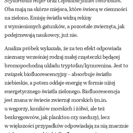
Scyliorhinus retifer
oraz
Cephaloscyllium ventriosum
.
Oba mają na skórze miejsca, które świecą w ciemności
na zielono. Emisję światła widzą rekiny
z wymienionych gatunków, a pozostałe zwierzęta, jak
podejrzewają naukowcy, już nie.
Analiza próbek wykazała, że za ten efekt odpowiada
nieznany wcześniej rodzaj małej cząsteczki będącej
bromopochodną układu tryptofan/kynurenina. Jest to
związek biofluorescencyjny – absorbuje światło
niebieskie, a potem oddaje energię w formie niżej
energetycznego światła zielonego. Biofluorescencja
jest znana w świecie zwierząt morskich (m.in.
u węgorzy, koników morskich i żółwi, ale też
bezkręgowców, jak plankton czy meduzy), lecz
w większości przypadków odpowiadają za nią znacznie