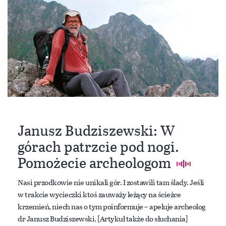
Janusz Budziszewski: W
górach patrzcie pod nogi.
Pomożecie archeologom
Nasi przodkowie nie unikali gór. I zostawili tam ślady. Jeśli
w trakcie wycieczki ktoś zauważy leżący na ścieżce
krzemień, niech nas o tym poinformuje – apeluje archeolog
dr Janusz Budziszewski. [Artykuł także do słuchania]