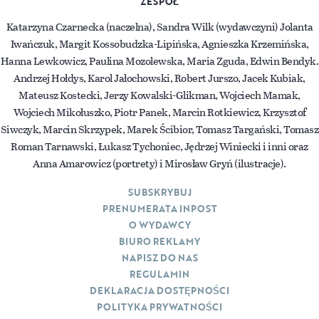
ZESPÓŁ
Katarzyna Czarnecka (naczelna), Sandra Wilk (wydawczyni) Jolanta
Iwańczuk, Margit Kossobudzka-Lipińska, Agnieszka Krzemińska,
Hanna Lewkowicz, Paulina Mozolewska, Maria Zguda, Edwin Bendyk.
Andrzej Hołdys, Karol Jałochowski, Robert Jurszo, Jacek Kubiak,
Mateusz Kostecki, Jerzy Kowalski-Glikman, Wojciech Mamak,
Wojciech Mikołuszko, Piotr Panek, Marcin Rotkiewicz, Krzysztof
Siwczyk, Marcin Skrzypek, Marek Ścibior, Tomasz Targański, Tomasz
Roman Tarnawski, Łukasz Tychoniec, Jędrzej Winiecki i inni oraz
Anna Amarowicz (portrety) i Mirosław Gryń (ilustracje).
SUBSKRYBUJ
PRENUMERATA INPOST
O WYDAWCY
BIURO REKLAMY
NAPISZ DO NAS
REGULAMIN
DEKLARACJA DOSTĘPNOŚCI
POLITYKA PRYWATNOŚCI