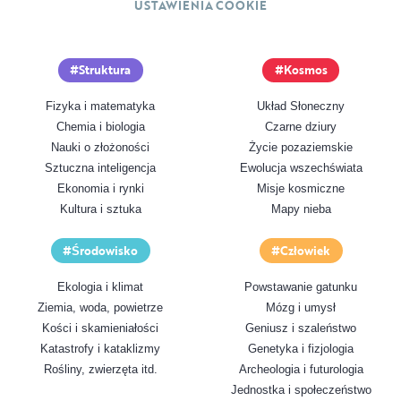
USTAWIENIA COOKIE
Struktura
Kosmos
Fizyka i matematyka
Układ Słoneczny
Chemia i biologia
Czarne dziury
Nauki o złożoności
Życie pozaziemskie
Sztuczna inteligencja
Ewolucja wszechświata
Ekonomia i rynki
Misje kosmiczne
Kultura i sztuka
Mapy nieba
Środowisko
Człowiek
Ekologia i klimat
Powstawanie gatunku
Ziemia, woda, powietrze
Mózg i umysł
Kości i skamieniałości
Geniusz i szaleństwo
Katastrofy i kataklizmy
Genetyka i fizjologia
Rośliny, zwierzęta itd.
Archeologia i futurologia
Jednostka i społeczeństwo