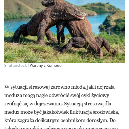
Shutterstock
Warany z Komodo.
W sytuacji stresowej zarówno młoda, jak i dojrzała
meduza mogą nagle odwrócić swój cykl życiowy
i cofnąć się w dojrzewaniu. Sytuacją stresową dla
meduz może być jakakolwiek fluktuacja środowiska,
która zagraża delikatnym osobnikom dorosłym. Do
takich czynników zaliczają się: nagle zmieniająca się