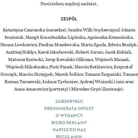
Nosicielem mądrej nadziei.
ZESPÓŁ
Katarzyna Czarnecka (naczelna), Sandra Wilk (wydawczyni) Jolanta
Iwańczuk, Margit Kossobudzka-Lipińska, Agnieszka Krzemińska,
Hanna Lewkowicz, Paulina Mozolewska, Maria Zguda, Edwin Bendyk.
Andrzej Hołdys, Karol Jałochowski, Robert Jurszo, Jacek Kubiak,
Mateusz Kostecki, Jerzy Kowalski-Glikman, Wojciech Mamak,
Wojciech Mikołuszko, Piotr Panek, Marcin Rotkiewicz, Krzysztof
Siwczyk, Marcin Skrzypek, Marek Ścibior, Tomasz Targański, Tomasz
Roman Tarnawski, Łukasz Tychoniec, Jędrzej Winiecki i inni oraz
Anna Amarowicz (portrety) i Mirosław Gryń (ilustracje).
SUBSKRYBUJ
PRENUMERATA INPOST
O WYDAWCY
BIURO REKLAMY
NAPISZ DO NAS
REGULAMIN