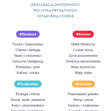
DEKLARACJA DOSTĘPNOŚCI
POLITYKA PRYWATNOŚCI
USTAWIENIA COOKIE
Struktura
Kosmos
Fizyka i matematyka
Układ Słoneczny
Chemia i biologia
Czarne dziury
Nauki o złożoności
Życie pozaziemskie
Sztuczna inteligencja
Ewolucja wszechświata
Ekonomia i rynki
Misje kosmiczne
Kultura i sztuka
Mapy nieba
Środowisko
Człowiek
Ekologia i klimat
Powstawanie gatunku
Ziemia, woda, powietrze
Mózg i umysł
Kości i skamieniałości
Geniusz i szaleństwo