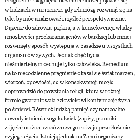
Pragnienie osiągnięcia nieśmiertelności pojawiło się
w ludziach w momencie, gdy ich mózg rozwinął się na
tyle, by móc analizować i myśleć perspektywicznie.
Dążenie do zdrowia, piękna, a w konsekwencji władzy
i możliwości przekazania genów w bardziej lub mniej
rozwinięty sposób występuje w zasadzie u wszystkich
organizmów żywych. Jednak chęć bycia
nieśmiertelnym cechuje tylko człowieka. Remedium
na to niecodzienne pragnienie okazał się świat marzeń,
wierzeń, opowieści, co w konsekwencji mogło
doprowadzić do powstania religii, która w różnej
formie gwarantowała człowiekowi kontynuację życia
po śmierci. Również ludzką pamięć czy namacalne
dowody istnienia kogokolwiek (zapisy, pomniki,
zdjęcia) można uznać za swego rodzaju przedłużenie
czyjegoś życia. Istnieją jednak na Ziemi organizmy