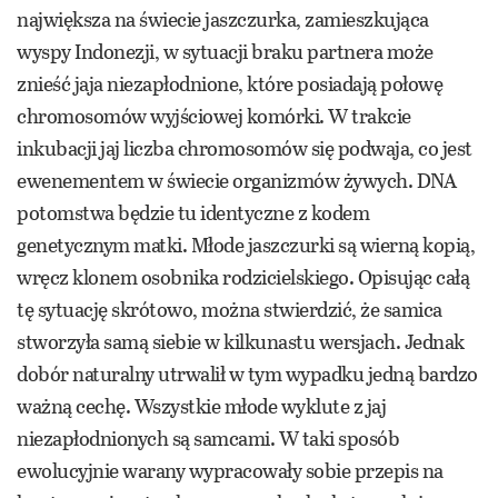
największa na świecie jaszczurka, zamieszkująca
wyspy Indonezji, w sytuacji braku partnera może
znieść jaja niezapłodnione, które posiadają połowę
chromosomów wyjściowej komórki. W trakcie
inkubacji jaj liczba chromosomów się podwaja, co jest
ewenementem w świecie organizmów żywych. DNA
potomstwa będzie tu identyczne z kodem
genetycznym matki. Młode jaszczurki są wierną kopią,
wręcz klonem osobnika rodzicielskiego. Opisując całą
tę sytuację skrótowo, można stwierdzić, że samica
stworzyła samą siebie w kilkunastu wersjach. Jednak
dobór naturalny utrwalił w tym wypadku jedną bardzo
ważną cechę. Wszystkie młode wyklute z jaj
niezapłodnionych są samcami. W taki sposób
ewolucyjnie warany wypracowały sobie przepis na