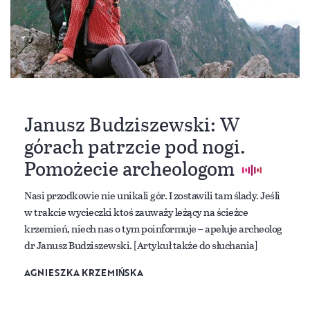
Janusz Budziszewski: W
górach patrzcie pod nogi.
Pomożecie archeologom
Nasi przodkowie nie unikali gór. I zostawili tam ślady. Jeśli
w trakcie wycieczki ktoś zauważy leżący na ścieżce
krzemień, niech nas o tym poinformuje – apeluje archeolog
dr Janusz Budziszewski. [Artykuł także do słuchania]
AGNIESZKA KRZEMIŃSKA