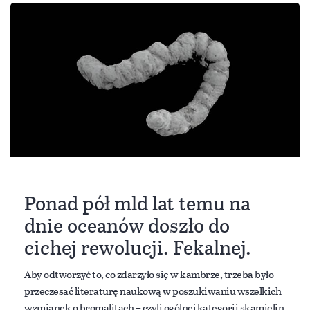
Ponad pół mld lat temu na
dnie oceanów doszło do
cichej rewolucji. Fekalnej.
Aby odtworzyć to, co zdarzyło się w kambrze, trzeba było
przeczesać literaturę naukową w poszukiwaniu wszelkich
wzmianek o bromalitach – czyli ogólnej kategorii skamielin