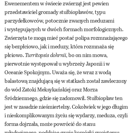
Ewenementem w świecie zwierząt jest pewien
przedstawiciel gromady stułbiopławów, typu
parzydełkowców, potocznie zwanych meduzami
i występujących w dwóch formach morfologicznych.
Zwierzęta te mogą mieć postać polipa rozmnażającego
się bezpłciowo, jak i meduzy, która rozmnaża się
płciowo.
Turritopsis dohrnii
, bo on nim mowa,
pierwotnie występował u wybrzeży Japonii i w
Oceanie Spokojnym. Uważa się, że wraz z wodą
balastową znajdującą się w statkach został zawleczony
do wód Zatoki Meksykańskiej oraz Morza
Śródziemnego, gdzie się zadomowił. Stułbiopław ten
jest w zasadzie nieśmiertelny. Cokolwiek w jego długim
i nieskomplikowanym życiu się wydarzy, meduza, czyli
forma dojrzała, może powrócić do stanu
młodocianego, poddając swoje komórki swoistemu