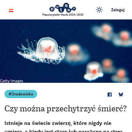
Zaloguj
Popularyzator Nauki 2024 i 2025
Getty Images
Środowisko
Czy można przechytrzyć śmierć?
Istnieje na świecie zwierzę, które nigdy nie
umiera, a kiedy jest stare lub narażone na stres,