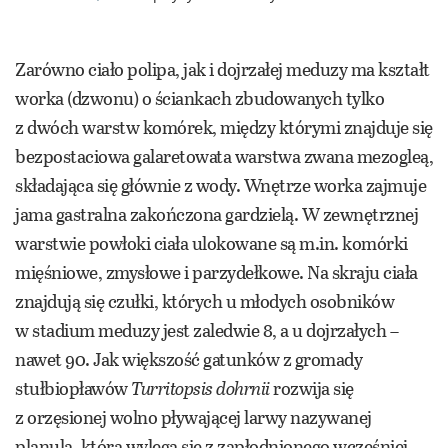
Zarówno ciało polipa, jak i dojrzałej meduzy ma kształt
worka (dzwonu) o ściankach zbudowanych tylko
z dwóch warstw komórek, między którymi znajduje się
bezpostaciowa galaretowata warstwa zwana mezogleą,
składająca się głównie z wody. Wnętrze worka zajmuje
jama gastralna zakończona gardzielą. W zewnętrznej
warstwie powłoki ciała ulokowane są m.in. komórki
mięśniowe, zmysłowe i parzydełkowe. Na skraju ciała
znajdują się czułki, których u młodych osobników
w stadium meduzy jest zaledwie 8, a u dojrzałych –
nawet 90. Jak większość gatunków z gromady
stułbiopławów
Turritopsis dohrnii
rozwija się
z orzęsionej wolno pływającej larwy nazywanej
planulą, która wylęga się z zapłodnionego wcześniej