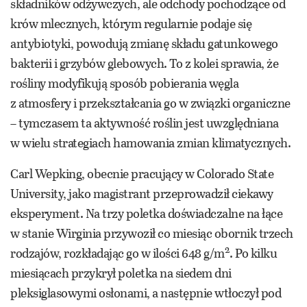
składników odżywczych, ale odchody pochodzące od
krów mlecznych, którym regularnie podaje się
antybiotyki, powodują zmianę składu gatunkowego
bakterii i grzybów glebowych. To z kolei sprawia, że
rośliny modyfikują sposób pobierania węgla
z atmosfery i przekształcania go w związki organiczne
– tymczasem ta aktywność roślin jest uwzględniana
w wielu strategiach hamowania zmian klimatycznych.
Carl Wepking, obecnie pracujący w Colorado State
University, jako magistrant przeprowadził ciekawy
eksperyment. Na trzy poletka doświadczalne na łące
w stanie Wirginia przywoził co miesiąc obornik trzech
2
rodzajów, rozkładając go w ilości 648 g/m
. Po kilku
miesiącach przykrył poletka na siedem dni
pleksiglasowymi osłonami, a następnie wtłoczył pod