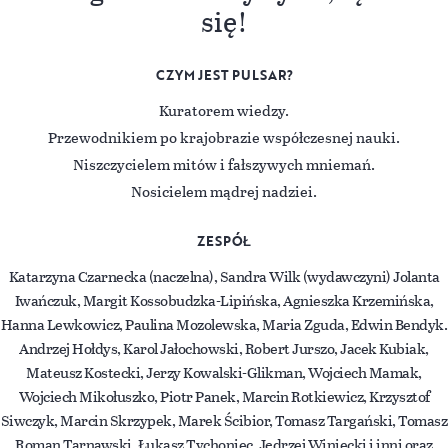
się!
CZYM JEST PULSAR?
Kuratorem wiedzy.
Przewodnikiem po krajobrazie współczesnej nauki.
Niszczycielem mitów i fałszywych mniemań.
Nosicielem mądrej nadziei.
ZESPÓŁ
Katarzyna Czarnecka (naczelna), Sandra Wilk (wydawczyni) Jolanta
Iwańczuk, Margit Kossobudzka-Lipińska, Agnieszka Krzemińska,
Hanna Lewkowicz, Paulina Mozolewska, Maria Zguda, Edwin Bendyk.
Andrzej Hołdys, Karol Jałochowski, Robert Jurszo, Jacek Kubiak,
Mateusz Kostecki, Jerzy Kowalski-Glikman, Wojciech Mamak,
Wojciech Mikołuszko, Piotr Panek, Marcin Rotkiewicz, Krzysztof
Siwczyk, Marcin Skrzypek, Marek Ścibior, Tomasz Targański, Tomasz
Roman Tarnawski, Łukasz Tychoniec, Jędrzej Winiecki i inni oraz