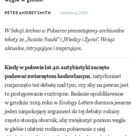
PETER ANDREY SMITH
1 kwietnia 2020
W Sekcji Archeo w Pulsarze prezentujemy archiwalne
teksty ze „Świata Nauki” i „Wiedzy i Życia”. Wciąż
aktualne, intrygujące i inspirujące
.
Kiedy w połowie lat 40. antybiotyki zaczęto
podawać zwierzętom hodowlanym
, natychmiast
rozpoczęto też debatę nad tym, czy aby na pewno jest
to postępowanie roztropne. Badanie opublikowane
w grudniu 2019 roku w
Ecology Letters
dorzuca jeszcze
jeden niepokojący argument do tej debaty: rolnicy
często stosują obornik, aby zwiększyć poziom węgla
w glebie i ułatwić roślinom pobieranie z niej