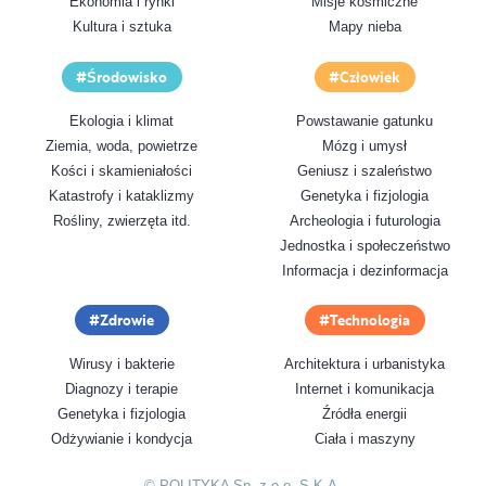
Ekonomia i rynki
Misje kosmiczne
Kultura i sztuka
Mapy nieba
Środowisko
Człowiek
Ekologia i klimat
Powstawanie gatunku
Ziemia, woda, powietrze
Mózg i umysł
Kości i skamieniałości
Geniusz i szaleństwo
Katastrofy i kataklizmy
Genetyka i fizjologia
Rośliny, zwierzęta itd.
Archeologia i futurologia
Jednostka i społeczeństwo
Informacja i dezinformacja
Zdrowie
Technologia
Wirusy i bakterie
Architektura i urbanistyka
Diagnozy i terapie
Internet i komunikacja
Genetyka i fizjologia
Źródła energii
Odżywianie i kondycja
Ciała i maszyny
© POLITYKA Sp. z o.o. S.K.A.