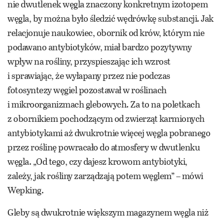
nie dwutlenek węgla znaczony konkretnym izotopem
węgla, by można było śledzić wędrówkę substancji. Jak
relacjonuje naukowiec, obornik od krów, którym nie
podawano antybiotyków, miał bardzo pozytywny
wpływ na rośliny, przyspieszając ich wzrost
i sprawiając, że wyłapany przez nie podczas
fotosyntezy węgiel pozostawał w roślinach
i mikroorganizmach glebowych. Za to na poletkach
z obornikiem pochodzącym od zwierząt karmionych
antybiotykami aż dwukrotnie więcej węgla pobranego
przez roślinę powracało do atmosfery w dwutlenku
węgla. „Od tego, czy dajesz krowom antybiotyki,
zależy, jak rośliny zarządzają potem węglem” – mówi
Wepking.
Gleby są dwukrotnie większym magazynem węgla niż