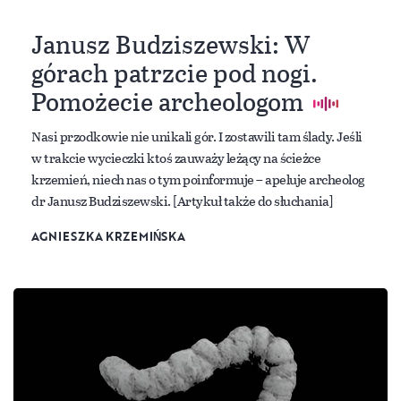
Janusz Budziszewski: W
górach patrzcie pod nogi.
Pomożecie archeologom
Nasi przodkowie nie unikali gór. I zostawili tam ślady. Jeśli
w trakcie wycieczki ktoś zauważy leżący na ścieżce
krzemień, niech nas o tym poinformuje – apeluje archeolog
dr Janusz Budziszewski. [Artykuł także do słuchania]
AGNIESZKA KRZEMIŃSKA