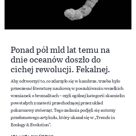
Ponad pół mld lat temu na
dnie oceanów doszło do
cichej rewolucji. Fekalnej.
Aby odtworzyć to, co zdarzyło się w kambrze, trzeba było
przeczesać literaturę naukową w poszukiwaniu wszelkich
wzmianek o bromalitach – czyli ogólnej kategorii skamielin
powstałych z materii przechodzącej przez układ
pokarmowy zwierząt. Tego zadania podjęli się autorzy
przełomowego artykułu, który ukazał się w „Trends in
Ecology & Evolution”.