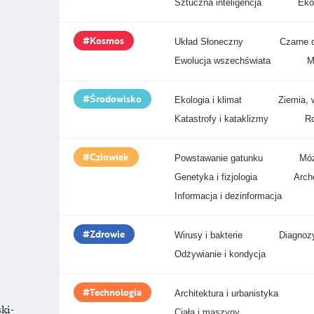
Sztuczna inteligencja
Eko
Kosmos
Układ Słoneczny
Czarne d
Ewolucja wszechświata
M
Środowisko
Ekologia i klimat
Ziemia, 
Katastrofy i kataklizmy
Ro
Człowiek
Powstawanie gatunku
Móz
Genetyka i fizjologia
Arche
Informacja i dezinformacja
Zdrowie
Wirusy i bakterie
Diagnozy
Odżywianie i kondycja
Technologia
Architektura i urbanistyka
ki-
Ciała i maszyny