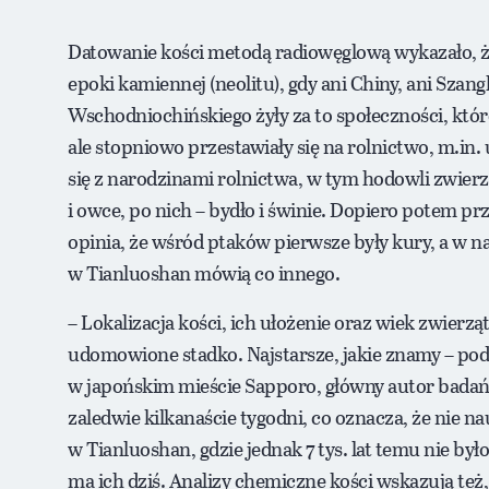
Datowanie kości metodą radiowęglową wykazało, że l
epoki kamiennej (neolitu), gdy ani Chiny, ani Szang
Wschodniochińskiego żyły za to społeczności, któ
ale stopniowo przestawiały się na rolnictwo, m.in.
się z narodzinami rolnictwa, w tym hodowli zwierz
i owce, po nich – bydło i świnie. Dopiero potem pr
opinia, że wśród ptaków pierwsze były kury, a w nas
w Tianluoshan mówią co innego.
– Lokalizacja kości, ich ułożenie oraz wiek zwierząt
udomowione stadko. Najstarsze, jakie znamy – po
w japońskim mieście Sapporo, główny autor badań (
zaledwie kilkanaście tygodni, co oznacza, że nie nau
w Tianluoshan, gdzie jednak 7 tys. lat temu nie był
ma ich dziś. Analizy chemiczne kości wskazują też