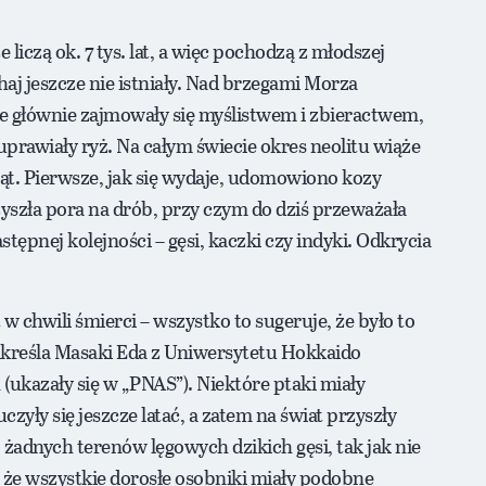
iczą ok. 7 tys. lat, a więc pochodzą z młodszej
haj jeszcze nie istniały. Nad brzegami Morza
re głównie zajmowały się myślistwem i zbieractwem,
 uprawiały ryż. Na całym świecie okres neolitu wiąże
ąt. Pierwsze, jak się wydaje, udomowiono kozy
zyszła pora na drób, przy czym do dziś przeważała
tępnej kolejności – gęsi, kaczki czy indyki. Odkrycia
 w chwili śmierci – wszystko to sugeruje, że było to
dkreśla Masaki Eda z Uniwersytetu Hokkaido
ukazały się w „PNAS”). Niektóre ptaki miały
czyły się jeszcze latać, a zatem na świat przyszły
o żadnych terenów lęgowych dzikich gęsi, tak jak nie
, że wszystkie dorosłe osobniki miały podobne