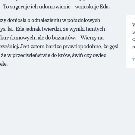
 – To sugeruje ich udomowienie – wnioskuje Eda.
aczy doniosła o odnalezieniu w południowych
W
. lat. Eda jednak twierdzi, że wyniki tamtych
S
do kur domowych, ale do bażantów. – Wiemy na
O
wcześniej. Jest zatem bardzo prawdopodobne, że gęsi
p
 że w przeciwieństwie do krów, świń czy owiec
ele.