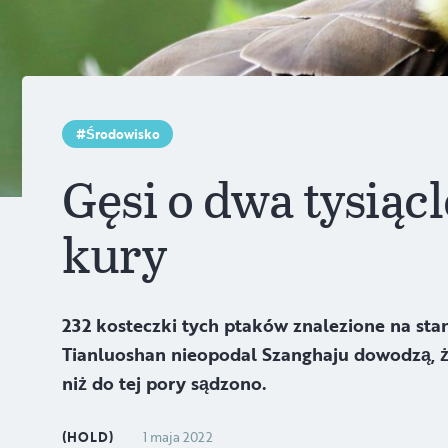
Środowisko
Gęsi o dwa tysiąc
kury
232 kosteczki tych ptaków znalezione na sta
Tianluoshan nieopodal Szanghaju dowodzą, ż
niż do tej pory sądzono.
(HOLD)
1 maja 2022