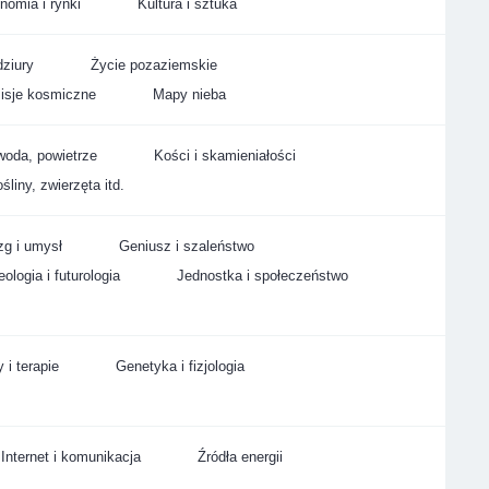
nomia i rynki
Kultura i sztuka
ziury
Życie pozaziemskie
isje kosmiczne
Mapy nieba
woda, powietrze
Kości i skamieniałości
śliny, zwierzęta itd.
g i umysł
Geniusz i szaleństwo
ologia i futurologia
Jednostka i społeczeństwo
 i terapie
Genetyka i fizjologia
Internet i komunikacja
Źródła energii