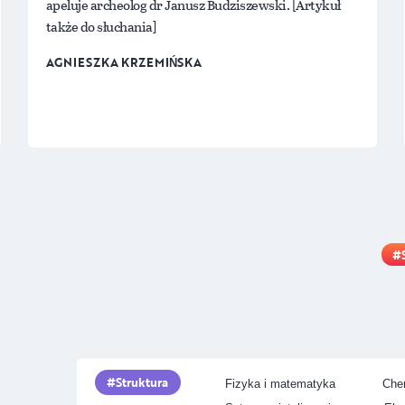
apeluje archeolog dr Janusz Budziszewski. [Artykuł
także do słuchania]
AGNIESZKA KRZEMIŃSKA
Struktura
Fizyka i matematyka
Chem