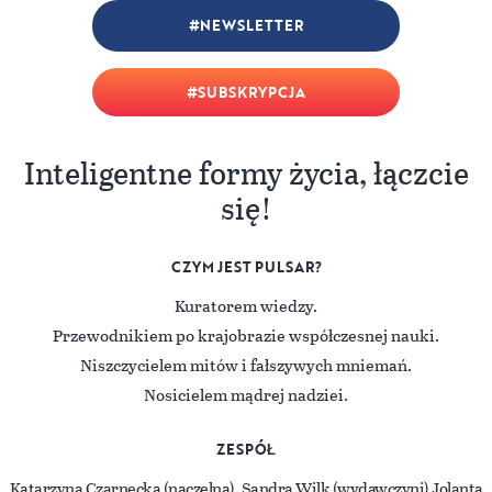
NEWSLETTER
SUBSKRYPCJA
Inteligentne formy życia, łączcie
się!
CZYM JEST PULSAR?
Kuratorem wiedzy.
Przewodnikiem po krajobrazie współczesnej nauki.
Niszczycielem mitów i fałszywych mniemań.
Nosicielem mądrej nadziei.
ZESPÓŁ
Katarzyna Czarnecka (naczelna), Sandra Wilk (wydawczyni) Jolanta