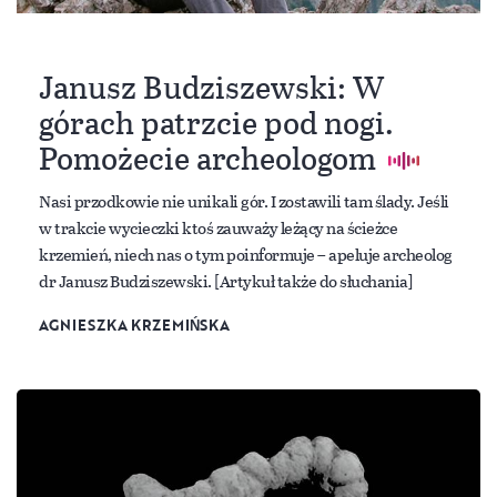
Janusz Budziszewski: W
górach patrzcie pod nogi.
Pomożecie archeologom
Nasi przodkowie nie unikali gór. I zostawili tam ślady. Jeśli
w trakcie wycieczki ktoś zauważy leżący na ścieżce
krzemień, niech nas o tym poinformuje – apeluje archeolog
dr Janusz Budziszewski. [Artykuł także do słuchania]
AGNIESZKA KRZEMIŃSKA