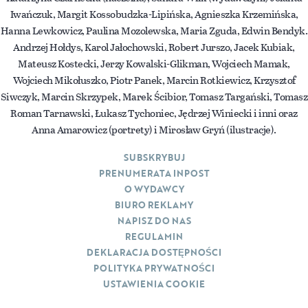
Iwańczuk, Margit Kossobudzka-Lipińska, Agnieszka Krzemińska,
Hanna Lewkowicz, Paulina Mozolewska, Maria Zguda, Edwin Bendyk.
Andrzej Hołdys, Karol Jałochowski, Robert Jurszo, Jacek Kubiak,
Mateusz Kostecki, Jerzy Kowalski-Glikman, Wojciech Mamak,
Wojciech Mikołuszko, Piotr Panek, Marcin Rotkiewicz, Krzysztof
Siwczyk, Marcin Skrzypek, Marek Ścibior, Tomasz Targański, Tomasz
Roman Tarnawski, Łukasz Tychoniec, Jędrzej Winiecki i inni oraz
Anna Amarowicz (portrety) i Mirosław Gryń (ilustracje).
SUBSKRYBUJ
PRENUMERATA INPOST
O WYDAWCY
BIURO REKLAMY
NAPISZ DO NAS
REGULAMIN
DEKLARACJA DOSTĘPNOŚCI
POLITYKA PRYWATNOŚCI
USTAWIENIA COOKIE