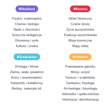
Struktura
Kosmos
Fizyka i matematyka
Układ Słoneczny
Chemia i biologia
Czarne dziury
Nauki o złożoności
Życie pozaziemskie
Sztuczna inteligencja
Ewolucja wszechświata
Ekonomia i rynki
Misje kosmiczne
Kultura i sztuka
Mapy nieba
Środowisko
Człowiek
Ekologia i klimat
Powstawanie gatunku
Ziemia, woda, powietrze
Mózg i umysł
Kości i skamieniałości
Geniusz i szaleństwo
Katastrofy i kataklizmy
Genetyka i fizjologia
Rośliny, zwierzęta itd.
Archeologia i futurologia
Jednostka i społeczeństwo
Informacja i dezinformacja