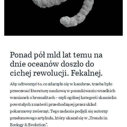
Ponad pół mld lat temu na
dnie oceanów doszło do
cichej rewolucji. Fekalnej.
Aby odtworzyć to, co zdarzyło się w kambrze, trzeba było
przeczesać literaturę naukową w poszukiwaniu wszelkich
wzmianek o bromalitach – czyli ogólnej kategorii skamielin
powstałych z materii przechodzącej przez układ
pokarmowy zwierząt. Tego zadania podjęli się autorzy
przełomowego artykułu, który ukazał się w „Trends in
Ecology & Evolution”.