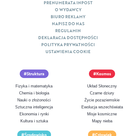
PRENUMERATA INPOST
O WYDAWCY
BIURO REKLAMY
NAPISZ DO NAS
REGULAMIN
DEKLARACJA DOSTĘPNOŚCI
POLITYKA PRYWATNOŚCI
USTAWIENIA COOKIE
Struktura
Kosmos
Fizyka i matematyka
Układ Słoneczny
Chemia i biologia
Czarne dziury
Nauki o złożoności
Życie pozaziemskie
Sztuczna inteligencja
Ewolucja wszechświata
Ekonomia i rynki
Misje kosmiczne
Kultura i sztuka
Mapy nieba
Środowisko
Człowiek