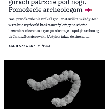
górach patrzcie pod nogi.
Pomożecie archeologom
Nasi przodkowie nie unikali gór. I zostawili tam ślady. Jeśli
w trakcie wycieczki ktoś zauważy leżący na ścieżce
krzemień, niech nas o tym poinformuje – apeluje archeolog
dr Janusz Budziszewski. [Artykuł także do słuchania]
AGNIESZKA KRZEMIŃSKA