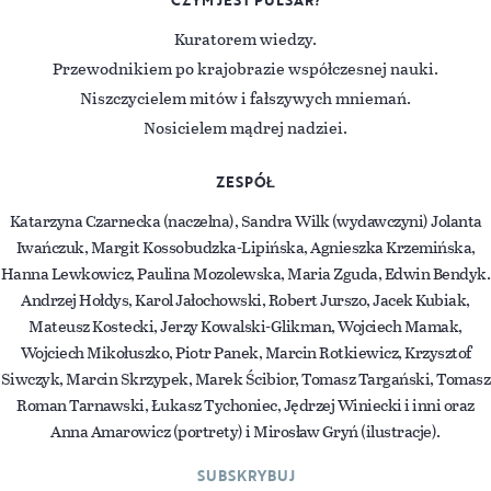
CZYM JEST PULSAR?
Kuratorem wiedzy.
Przewodnikiem po krajobrazie współczesnej nauki.
Niszczycielem mitów i fałszywych mniemań.
Nosicielem mądrej nadziei.
ZESPÓŁ
Katarzyna Czarnecka (naczelna), Sandra Wilk (wydawczyni) Jolanta
Iwańczuk, Margit Kossobudzka-Lipińska, Agnieszka Krzemińska,
Hanna Lewkowicz, Paulina Mozolewska, Maria Zguda, Edwin Bendyk.
Andrzej Hołdys, Karol Jałochowski, Robert Jurszo, Jacek Kubiak,
Mateusz Kostecki, Jerzy Kowalski-Glikman, Wojciech Mamak,
Wojciech Mikołuszko, Piotr Panek, Marcin Rotkiewicz, Krzysztof
Siwczyk, Marcin Skrzypek, Marek Ścibior, Tomasz Targański, Tomasz
Roman Tarnawski, Łukasz Tychoniec, Jędrzej Winiecki i inni oraz
Anna Amarowicz (portrety) i Mirosław Gryń (ilustracje).
SUBSKRYBUJ