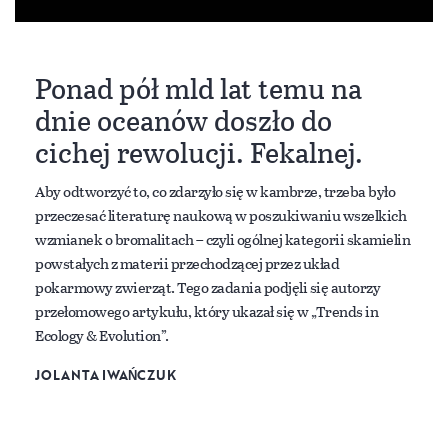
Ponad pół mld lat temu na
dnie oceanów doszło do
cichej rewolucji. Fekalnej.
Aby odtworzyć to, co zdarzyło się w kambrze, trzeba było
przeczesać literaturę naukową w poszukiwaniu wszelkich
wzmianek o bromalitach – czyli ogólnej kategorii skamielin
powstałych z materii przechodzącej przez układ
pokarmowy zwierząt. Tego zadania podjęli się autorzy
przełomowego artykułu, który ukazał się w „Trends in
Ecology & Evolution”.
JOLANTA IWAŃCZUK